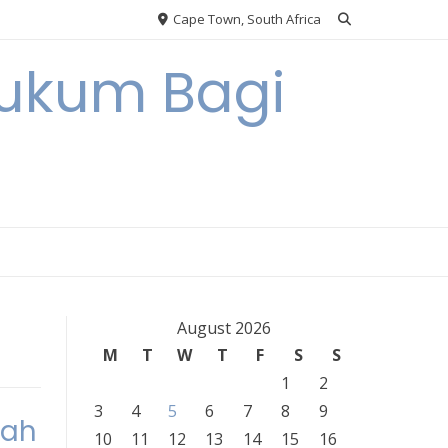
Cape Town, South Africa
Hukum Bagi
August 2026
M
T
W
T
F
S
S
1
2
3
4
5
6
7
8
9
kah
10
11
12
13
14
15
16