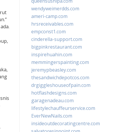
queensushipa.com
wendyweimerdds.com
rut
ameri-camp.com
n.”
hrsreceivables.com
ada.
empconst1.com
cinderella-support.com
oup,
bigpinkrestaurant.com
inspirehuahin.com
memmingerspainting.com
uka,
jeremypbeasley.com
yang
thesandwichdepotcos.com
drgiggleshouseofpain.com
hotflashdesigns.com
isnis
garagenadeau.com
n
lifestylechauffeurservice.com
EverNewNails.com
insideoutdecoratingcentre.com
,
salvatoresinpoint.com