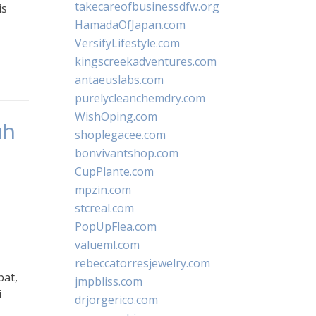
takecareofbusinessdfw.org
is
HamadaOfJapan.com
VersifyLifestyle.com
kingscreekadventures.com
antaeuslabs.com
purelycleanchemdry.com
WishOping.com
ah
shoplegacee.com
bonvivantshop.com
CupPlante.com
mpzin.com
stcreal.com
PopUpFlea.com
valueml.com
rebeccatorresjewelry.com
pat,
jmpbliss.com
i
drjorgerico.com