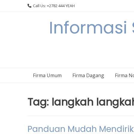
Skip
Call Us: +2782 444 YEAH
to
content
Informasi
Firma Umum
Firma Dagang
Firma N
Tag:
langkah langka
Panduan Mudah Mendirik