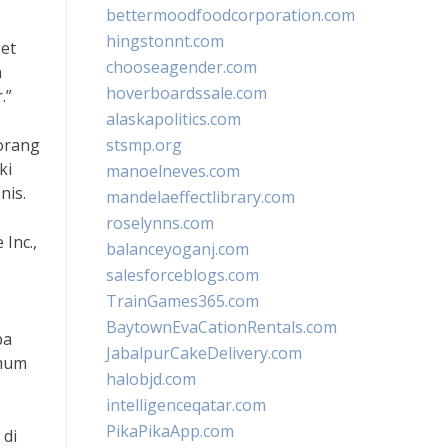
bettermoodfoodcorporation.com
hingstonnt.com
et
chooseagender.com
n
hoverboardssale.com
.”
alaskapolitics.com
orang
stsmp.org
ki
manoelneves.com
nis.
mandelaeffectlibrary.com
roselynns.com
Inc.,
balanceyoganj.com
salesforceblogs.com
TrainGames365.com
BaytownEvaCationRentals.com
ba
JabalpurCakeDelivery.com
umum
halobjd.com
intelligenceqatar.com
PikaPikaApp.com
 di