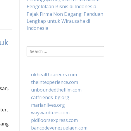
Pengelolaan Bisnis di Indonesia
Pajak Firma Non Dagang: Panduan
Lengkap untuk Wirausaha di
Indonesia
uk
Search
for:
okhealthcareers.com
theintexperience.com
san,
unboundedthefilm.com
catfriends-bg.org
marianlives.org
ter,
waywardtees.com
pidfloorsexpress.com
yang
bancodevenezuelaen.com