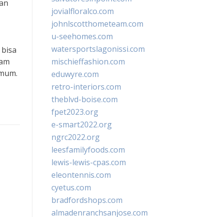
gan
jovialfloralco.com
johnlscotthometeam.com
u-seehomes.com
watersportslagonissi.com
 bisa
lam
mischieffashion.com
umum.
eduwyre.com
retro-interiors.com
theblvd-boise.com
fpet2023.org
e-smart2022.org
ngrc2022.org
leesfamilyfoods.com
lewis-lewis-cpas.com
eleontennis.com
cyetus.com
bradfordshops.com
almadenranchsanjose.com