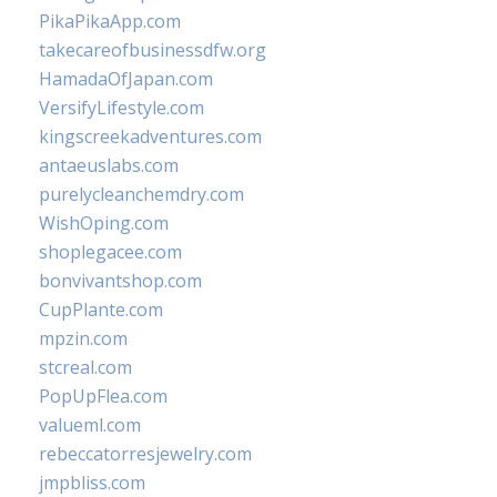
PikaPikaApp.com
takecareofbusinessdfw.org
HamadaOfJapan.com
VersifyLifestyle.com
kingscreekadventures.com
antaeuslabs.com
purelycleanchemdry.com
WishOping.com
shoplegacee.com
bonvivantshop.com
CupPlante.com
mpzin.com
stcreal.com
PopUpFlea.com
valueml.com
rebeccatorresjewelry.com
jmpbliss.com