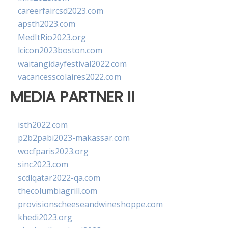
careerfaircsd2023.com
apsth2023.com
MedItRio2023.org
lcicon2023boston.com
waitangidayfestival2022.com
vacancesscolaires2022.com
MEDIA PARTNER II
isth2022.com
p2b2pabi2023-makassar.com
wocfparis2023.org
sinc2023.com
scdlqatar2022-qa.com
thecolumbiagrill.com
provisionscheeseandwineshoppe.com
khedi2023.org