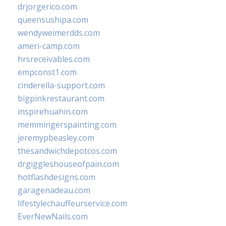
drjorgerico.com
queensushipa.com
wendyweimerdds.com
ameri-camp.com
hrsreceivables.com
empconst1.com
cinderella-support.com
bigpinkrestaurant.com
inspirehuahin.com
memmingerspainting.com
jeremypbeasley.com
thesandwichdepotcos.com
drgiggleshouseofpain.com
hotflashdesigns.com
garagenadeau.com
lifestylechauffeurservice.com
EverNewNails.com