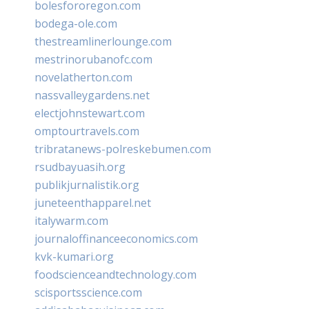
bolesfororegon.com
bodega-ole.com
thestreamlinerlounge.com
mestrinorubanofc.com
novelatherton.com
nassvalleygardens.net
electjohnstewart.com
omptourtravels.com
tribratanews-polreskebumen.com
rsudbayuasih.org
publikjurnalistik.org
juneteenthapparel.net
italywarm.com
journaloffinanceeconomics.com
kvk-kumari.org
foodscienceandtechnology.com
scisportsscience.com