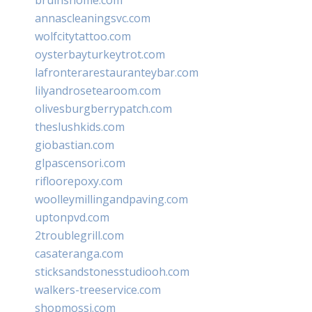
annascleaningsvc.com
wolfcitytattoo.com
oysterbayturkeytrot.com
lafronterarestauranteybar.com
lilyandrosetearoom.com
olivesburgberrypatch.com
theslushkids.com
giobastian.com
glpascensori.com
rifloorepoxy.com
woolleymillingandpaving.com
uptonpvd.com
2troublegrill.com
casateranga.com
sticksandstonesstudiooh.com
walkers-treeservice.com
shopmossi.com