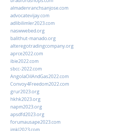
bradfordshops.com
almadenranchsanjose.com
advocatevijay.com
adlibilimler2023.com
naswwebed.org
balithut-manado.org
alteregotradingcompany.org
aprce2022.com
ibie2022.com
sbcc-2022.com
AngolaOilAndGas2022.com
Convoy4Freedom2022.com
grur2023.org
hkhk2023.org
napm2023.org
apsdfd2023.org
forumausape2023.com
imkl2023.com