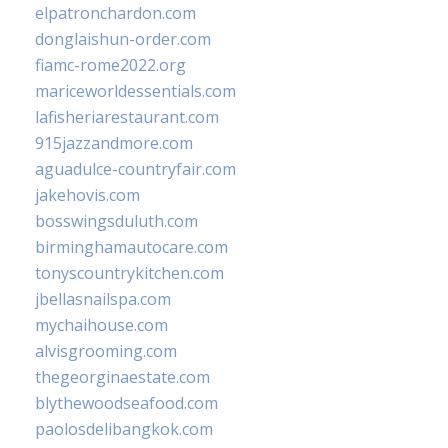
elpatronchardon.com
donglaishun-order.com
fiamc-rome2022.org
mariceworldessentials.com
lafisheriarestaurant.com
915jazzandmore.com
aguadulce-countryfair.com
jakehovis.com
bosswingsduluth.com
birminghamautocare.com
tonyscountrykitchen.com
jbellasnailspa.com
mychaihouse.com
alvisgrooming.com
thegeorginaestate.com
blythewoodseafood.com
paolosdelibangkok.com