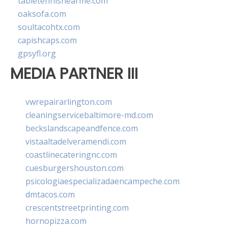
tabletennisnearme.com
oaksofa.com
soultacohtx.com
capishcaps.com
gpsyfl.org
MEDIA PARTNER III
vwrepairarlington.com
cleaningservicebaltimore-md.com
beckslandscapeandfence.com
vistaaltadelveramendi.com
coastlinecateringnc.com
cuesburgershouston.com
psicologiaespecializadaencampeche.com
dmtacos.com
crescentstreetprinting.com
hornopizza.com