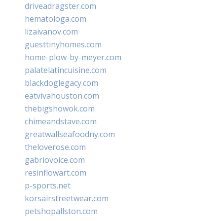
driveadragster.com
hematologa.com
lizaivanov.com
guesttinyhomes.com
home-plow-by-meyer.com
palatelatincuisine.com
blackdoglegacy.com
eatvivahouston.com
thebigshowok.com
chimeandstave.com
greatwallseafoodny.com
theloverose.com
gabriovoice.com
resinflowart.com
p-sports.net
korsairstreetwear.com
petshopallston.com