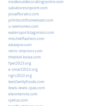
insideoutdecoratingcentre.com
salvatoresinpoint.com
jovialfloralco.com
johnlscotthometeam.com
u-seehomes.com
watersportslagonissi.com
mischieffashion.com
eduwyre.com
retro-interiors.com
theblvd-boise.com
fpet2023.org
e-smart2022.org
ngrc2022.org
leesfamilyfoods.com
lewis-lewis-cpas.com
eleontennis.com
cyetus.com