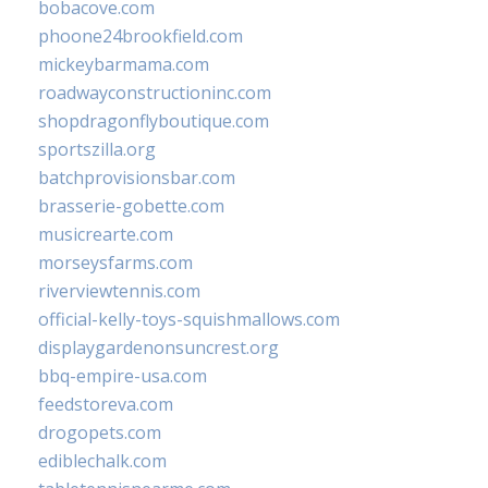
bobacove.com
phoone24brookfield.com
mickeybarmama.com
roadwayconstructioninc.com
shopdragonflyboutique.com
sportszilla.org
batchprovisionsbar.com
brasserie-gobette.com
musicrearte.com
morseysfarms.com
riverviewtennis.com
official-kelly-toys-squishmallows.com
displaygardenonsuncrest.org
bbq-empire-usa.com
feedstoreva.com
drogopets.com
ediblechalk.com