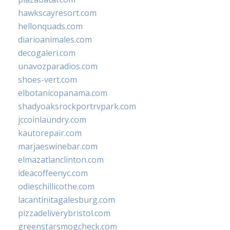
hawkscayresort.com
hellonquads.com
diarioanimales.com
decogaleri.com
unavozparadios.com
shoes-vert.com
elbotanicopanama.com
shadyoaksrockportrvpark.com
jccoinlaundry.com
kautorepair.com
marjaeswinebar.com
elmazatlanclinton.com
ideacoffeenyc.com
odieschillicothe.com
lacantinitagalesburg.com
pizzadeliverybristol.com
greenstarsmogcheck.com