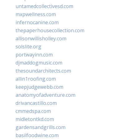
untamedcollectivesd.com
mxpwellness.com
infernocanine.com
thepaperhousecollection.com
allisonwillisholley.com
solslite.org
portwayinn.com
djmaddogmusic.com
thesoundarchitects.com
allin1roofing.com
keepjudgewebb.com
anatomyofadventure.com
drivancastillo.com
cmmedspa.com
midletontkd.com
gardensandgrills.com
basilfoodwine.com