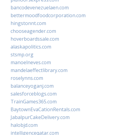
bancodevenezuelaen.com
bettermoodfoodcorporation.com
hingstonnt.com
chooseagender.com
hoverboardssale.com
alaskapolitics.com
stsmp.org
manoelneves.com
mandelaeffectlibrary.com
roselynns.com
balanceyoganj.com
salesforceblogs.com
TrainGames365.com
BaytownEvaCationRentals.com
JabalpurCakeDelivery.com
halobjd.com
intelligenceqatar.com