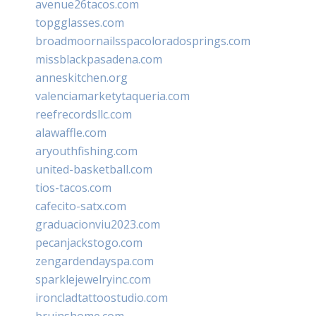
avenue26tacos.com
topgglasses.com
broadmoornailsspacoloradosprings.com
missblackpasadena.com
anneskitchen.org
valenciamarketytaqueria.com
reefrecordsllc.com
alawaffle.com
aryouthfishing.com
united-basketball.com
tios-tacos.com
cafecito-satx.com
graduacionviu2023.com
pecanjackstogo.com
zengardendayspa.com
sparklejewelryinc.com
ironcladtattoostudio.com
bruinshome.com