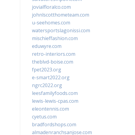
jovialfloralco.com
johnlscotthometeam.com
u-seehomes.com
watersportslagonissi.com
mischieffashion.com
eduwyre.com
retro-interiors.com
theblvd-boise.com
fpet2023.org
e-smart2022.org
ngrc2022.org
leesfamilyfoods.com
lewis-lewis-cpas.com
eleontennis.com
cyetus.com
bradfordshops.com
almadenranchsanjose.com