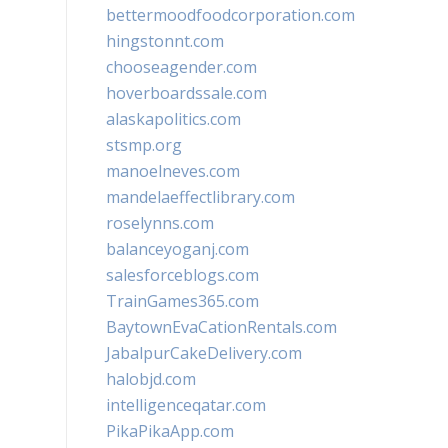
bettermoodfoodcorporation.com
hingstonnt.com
chooseagender.com
hoverboardssale.com
alaskapolitics.com
stsmp.org
manoelneves.com
mandelaeffectlibrary.com
roselynns.com
balanceyoganj.com
salesforceblogs.com
TrainGames365.com
BaytownEvaCationRentals.com
JabalpurCakeDelivery.com
halobjd.com
intelligenceqatar.com
PikaPikaApp.com