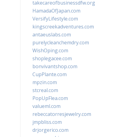
takecareofbusinessdfw.org
HamadaOfJapan.com
VersifyLifestyle.com
kingscreekadventures.com
antaeuslabs.com
purelycleanchemdry.com
WishOping.com
shoplegacee.com
bonvivantshop.com
CupPlante.com
mpzin.com
stcreal.com
PopUpFlea.com
valueml.com
rebeccatorresjewelry.com
jmpbliss.com
drjorgerico.com