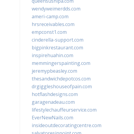
queensushipa.com
wendyweimerdds.com
ameri-camp.com
hrsreceivables.com
empconst1.com
cinderella-support.com
bigpinkrestaurant.com
inspirehuahin.com
memmingerspainting.com
jeremypbeasley.com
thesandwichdepotcos.com
drgiggleshouseofpain.com
hotflashdesigns.com
garagenadeau.com
lifestylechauffeurservice.com
EverNewNails.com
insideoutdecoratingcentre.com
salvatoresinpoint.com