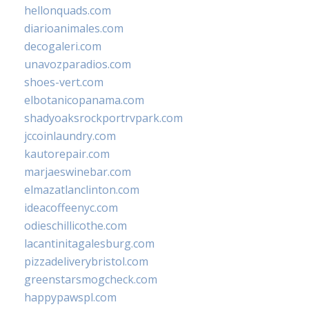
hellonquads.com
diarioanimales.com
decogaleri.com
unavozparadios.com
shoes-vert.com
elbotanicopanama.com
shadyoaksrockportrvpark.com
jccoinlaundry.com
kautorepair.com
marjaeswinebar.com
elmazatlanclinton.com
ideacoffeenyc.com
odieschillicothe.com
lacantinitagalesburg.com
pizzadeliverybristol.com
greenstarsmogcheck.com
happypawspl.com