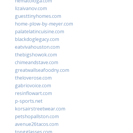
hematologa.com
lizaivanov.com
guesttinyhomes.com
home-plow-by-meyer.com
palatelatincuisine.com
blackdoglegacy.com
eatvivahouston.com
thebigshowok.com
chimeandstave.com
greatwallseafoodny.com
theloverose.com
gabriovoice.com
resinflowart.com
p-sports.net
korsairstreetwear.com
petshopallston.com
avenue26tacos.com
topgglasses.com