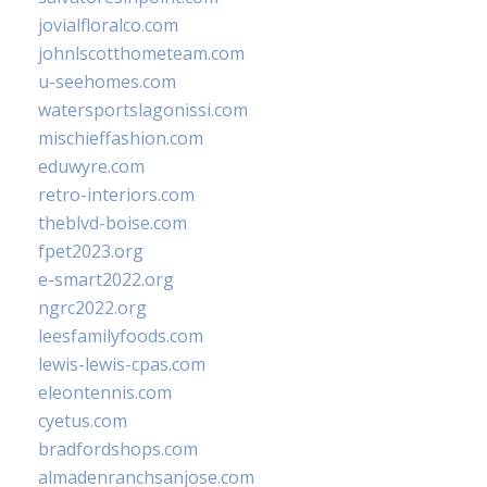
jovialfloralco.com
johnlscotthometeam.com
u-seehomes.com
watersportslagonissi.com
mischieffashion.com
eduwyre.com
retro-interiors.com
theblvd-boise.com
fpet2023.org
e-smart2022.org
ngrc2022.org
leesfamilyfoods.com
lewis-lewis-cpas.com
eleontennis.com
cyetus.com
bradfordshops.com
almadenranchsanjose.com