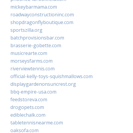
mickeybarmama.com
roadwayconstructioninc.com
shopdragonflyboutique.com
sportszilla.org
batchprovisionsbar.com
brasserie-gobette.com
musicrearte.com
morseysfarms.com
riverviewtennis.com
official-kelly-toys-squishmallows.com
displaygardenonsuncrest.org
bbq-empire-usa.com
feedstoreva.com
drogopets.com
ediblechalk.com
tabletennisnearme.com
oaksofa.com