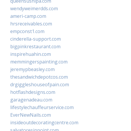
queensushipa.com
wendyweimerdds.com
ameri-camp.com
hrsreceivables.com
empconst1.com
cinderella-support.com
bigpinkrestaurant.com
inspirehuahin.com
memmingerspainting.com
jeremypbeasley.com
thesandwichdepotcos.com
drgiggleshouseofpain.com
hotflashdesigns.com
garagenadeau.com
lifestylechauffeurservice.com
EverNewNails.com
insideoutdecoratingcentre.com
salvatoresinpoint.com