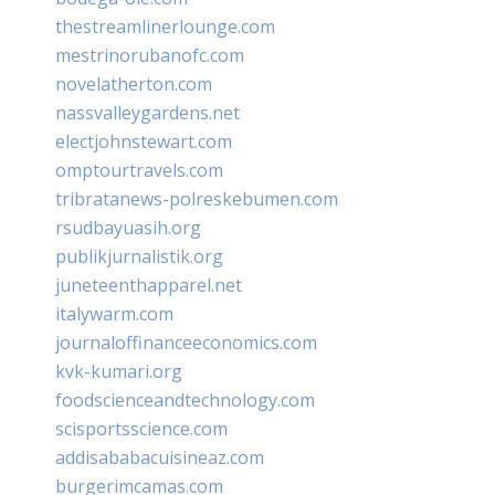
thestreamlinerlounge.com
mestrinorubanofc.com
novelatherton.com
nassvalleygardens.net
electjohnstewart.com
omptourtravels.com
tribratanews-polreskebumen.com
rsudbayuasih.org
publikjurnalistik.org
juneteenthapparel.net
italywarm.com
journaloffinanceeconomics.com
kvk-kumari.org
foodscienceandtechnology.com
scisportsscience.com
addisababacuisineaz.com
burgerimcamas.com