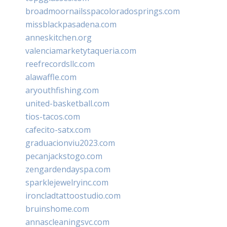
broadmoornailsspacoloradosprings.com
missblackpasadena.com
anneskitchen.org
valenciamarketytaqueria.com
reefrecordsllc.com
alawaffle.com
aryouthfishing.com
united-basketball.com
tios-tacos.com
cafecito-satx.com
graduacionviu2023.com
pecanjackstogo.com
zengardendayspa.com
sparklejewelryinc.com
ironcladtattoostudio.com
bruinshome.com
annascleaningsvc.com