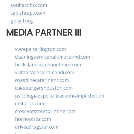
soultacohtx.com
capishcaps.com
gpsyfl.org
MEDIA PARTNER III
vwrepairarlington.com
cleaningservicebaltimore-md.com
beckslandscapeandfence.com
vistaaltadelveramendi.com
coastlinecateringnc.com
cuesburgershouston.com
psicologiaespecializadaencampeche.com
dmtacos.com
crescentstreetprinting.com
hornopizza.com
driveadragster.com