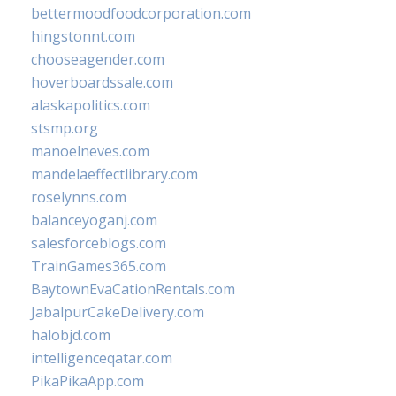
bettermoodfoodcorporation.com
hingstonnt.com
chooseagender.com
hoverboardssale.com
alaskapolitics.com
stsmp.org
manoelneves.com
mandelaeffectlibrary.com
roselynns.com
balanceyoganj.com
salesforceblogs.com
TrainGames365.com
BaytownEvaCationRentals.com
JabalpurCakeDelivery.com
halobjd.com
intelligenceqatar.com
PikaPikaApp.com