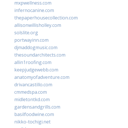
mxpwellness.com
infernocanine.com
thepaperhousecollection.com
allisonwillisholley.com
solslite.org
portwayinn.com
djmaddogmusic.com
thesoundarchitects.com
allin1roofing.com
keepjudgewebb.com
anatomyofadventure.com
drivancastillo.com
cmmedspa.com
midletontkd.com
gardensandgrills.com
basilfoodwine.com
nikko-tochigi.net