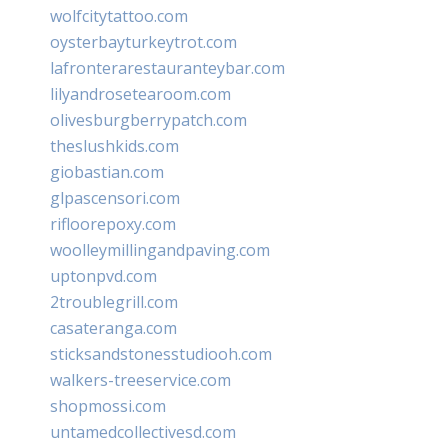
wolfcitytattoo.com
oysterbayturkeytrot.com
lafronterarestauranteybar.com
lilyandrosetearoom.com
olivesburgberrypatch.com
theslushkids.com
giobastian.com
glpascensori.com
rifloorepoxy.com
woolleymillingandpaving.com
uptonpvd.com
2troublegrill.com
casateranga.com
sticksandstonesstudiooh.com
walkers-treeservice.com
shopmossi.com
untamedcollectivesd.com