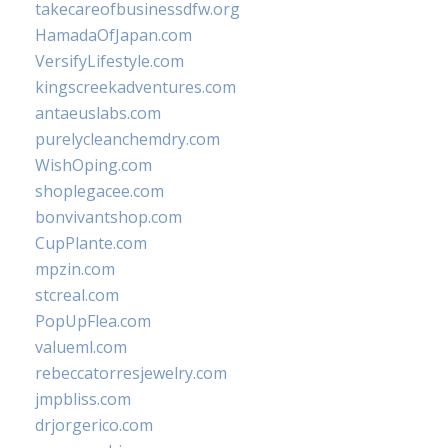
takecareofbusinessdfw.org
HamadaOfJapan.com
VersifyLifestyle.com
kingscreekadventures.com
antaeuslabs.com
purelycleanchemdry.com
WishOping.com
shoplegacee.com
bonvivantshop.com
CupPlante.com
mpzin.com
stcreal.com
PopUpFlea.com
valueml.com
rebeccatorresjewelry.com
jmpbliss.com
drjorgerico.com