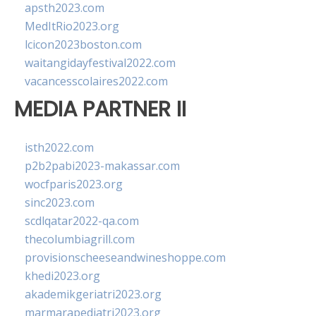
apsth2023.com
MedItRio2023.org
lcicon2023boston.com
waitangidayfestival2022.com
vacancesscolaires2022.com
MEDIA PARTNER II
isth2022.com
p2b2pabi2023-makassar.com
wocfparis2023.org
sinc2023.com
scdlqatar2022-qa.com
thecolumbiagrill.com
provisionscheeseandwineshoppe.com
khedi2023.org
akademikgeriatri2023.org
marmarapediatri2023.org