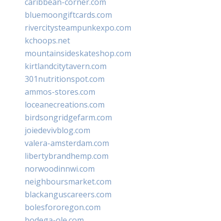
caribbean-corner.com
bluemoongiftcards.com
rivercitysteampunkexpo.com
kchoops.net
mountainsideskateshop.com
kirtlandcitytavern.com
301nutritionspot.com
ammos-stores.com
loceanecreations.com
birdsongridgefarm.com
joiedevivblog.com
valera-amsterdam.com
libertybrandhemp.com
norwoodinnwi.com
neighboursmarket.com
blackanguscareers.com
bolesfororegon.com
bodega-ole.com