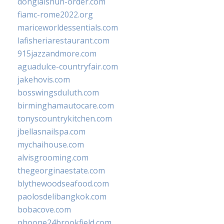
donglaishun-order.com
fiamc-rome2022.org
mariceworldessentials.com
lafisheriarestaurant.com
915jazzandmore.com
aguadulce-countryfair.com
jakehovis.com
bosswingsduluth.com
birminghamautocare.com
tonyscountrykitchen.com
jbellasnailspa.com
mychaihouse.com
alvisgrooming.com
thegeorginaestate.com
blythewoodseafood.com
paolosdelibangkok.com
bobacove.com
phoone24brookfield.com