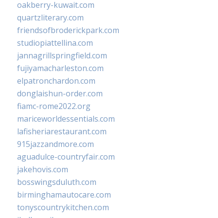
oakberry-kuwait.com
quartzliterary.com
friendsofbroderickpark.com
studiopiattellina.com
jannagrillspringfield.com
fujiyamacharleston.com
elpatronchardon.com
donglaishun-order.com
fiamc-rome2022.org
mariceworldessentials.com
lafisheriarestaurant.com
915jazzandmore.com
aguadulce-countryfair.com
jakehovis.com
bosswingsduluth.com
birminghamautocare.com
tonyscountrykitchen.com