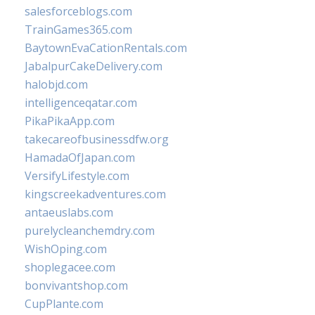
salesforceblogs.com
TrainGames365.com
BaytownEvaCationRentals.com
JabalpurCakeDelivery.com
halobjd.com
intelligenceqatar.com
PikaPikaApp.com
takecareofbusinessdfw.org
HamadaOfJapan.com
VersifyLifestyle.com
kingscreekadventures.com
antaeuslabs.com
purelycleanchemdry.com
WishOping.com
shoplegacee.com
bonvivantshop.com
CupPlante.com