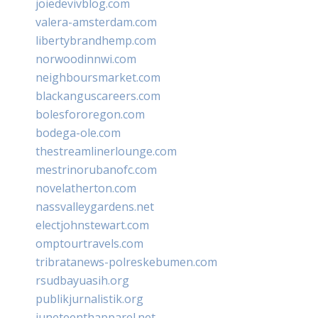
joiedevivblog.com
valera-amsterdam.com
libertybrandhemp.com
norwoodinnwi.com
neighboursmarket.com
blackanguscareers.com
bolesfororegon.com
bodega-ole.com
thestreamlinerlounge.com
mestrinorubanofc.com
novelatherton.com
nassvalleygardens.net
electjohnstewart.com
omptourtravels.com
tribratanews-polreskebumen.com
rsudbayuasih.org
publikjurnalistik.org
juneteenthapparel.net