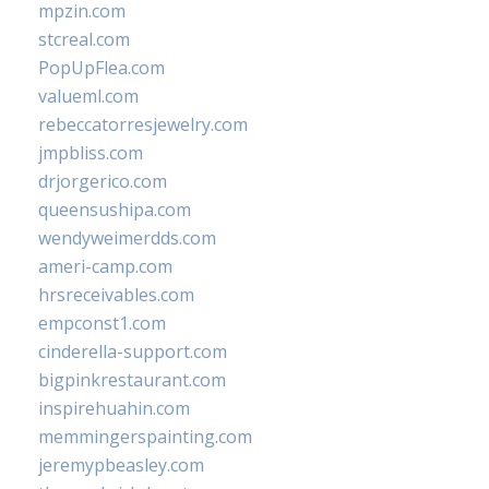
mpzin.com
stcreal.com
PopUpFlea.com
valueml.com
rebeccatorresjewelry.com
jmpbliss.com
drjorgerico.com
queensushipa.com
wendyweimerdds.com
ameri-camp.com
hrsreceivables.com
empconst1.com
cinderella-support.com
bigpinkrestaurant.com
inspirehuahin.com
memmingerspainting.com
jeremypbeasley.com