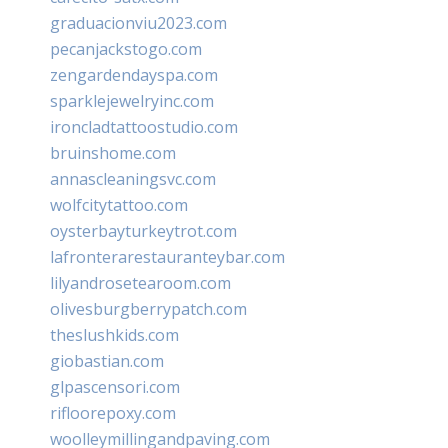
graduacionviu2023.com
pecanjackstogo.com
zengardendayspa.com
sparklejewelryinc.com
ironcladtattoostudio.com
bruinshome.com
annascleaningsvc.com
wolfcitytattoo.com
oysterbayturkeytrot.com
lafronterarestauranteybar.com
lilyandrosetearoom.com
olivesburgberrypatch.com
theslushkids.com
giobastian.com
glpascensori.com
rifloorepoxy.com
woolleymillingandpaving.com