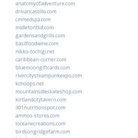
anatomyofadventure.com
drivancastillo.com
cmmedspa.com
midletontkd.com
gardensandgrills.com
basilfoodwine.com
nikko-tochigi.net
caribbean-corner.com
bluemoongiftcards.com
rivercitysteampunkexpo.com
kchoops.net
mountainsideskateshop.com
kirtlandcitytavern.com
301nutritionspot.com
ammos-stores.com
loceanecreations.com
birdsongridgefarm.com