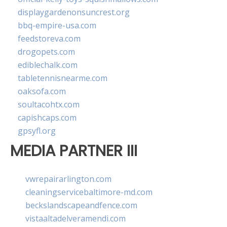
displaygardenonsuncrest.org
bbq-empire-usa.com
feedstoreva.com
drogopets.com
ediblechalk.com
tabletennisnearme.com
oaksofa.com
soultacohtx.com
capishcaps.com
gpsyfl.org
MEDIA PARTNER III
vwrepairarlington.com
cleaningservicebaltimore-md.com
beckslandscapeandfence.com
vistaaltadelveramendi.com