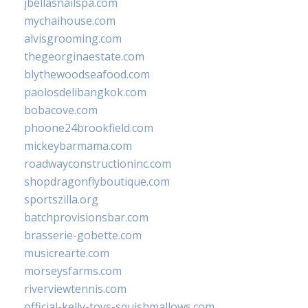
jbellasnailspa.com
mychaihouse.com
alvisgrooming.com
thegeorginaestate.com
blythewoodseafood.com
paolosdelibangkok.com
bobacove.com
phoone24brookfield.com
mickeybarmama.com
roadwayconstructioninc.com
shopdragonflyboutique.com
sportszilla.org
batchprovisionsbar.com
brasserie-gobette.com
musicrearte.com
morseysfarms.com
riverviewtennis.com
official-kelly-toys-squishmallows.com