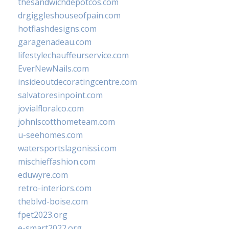
thesandwichdepotcos.com
drgiggleshouseofpain.com
hotflashdesigns.com
garagenadeau.com
lifestylechauffeurservice.com
EverNewNails.com
insideoutdecoratingcentre.com
salvatoresinpoint.com
jovialfloralco.com
johnlscotthometeam.com
u-seehomes.com
watersportslagonissi.com
mischieffashion.com
eduwyre.com
retro-interiors.com
theblvd-boise.com
fpet2023.org
e-smart2022.org