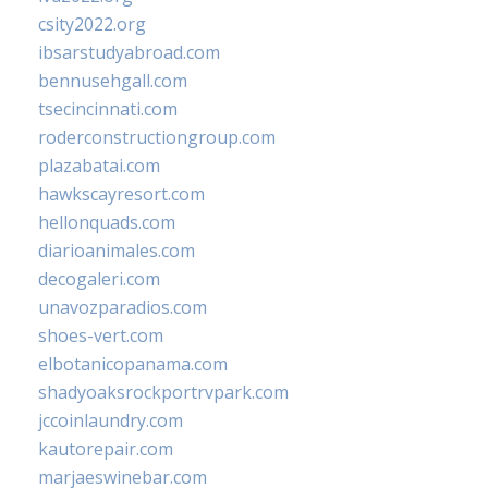
csity2022.org
ibsarstudyabroad.com
bennusehgall.com
tsecincinnati.com
roderconstructiongroup.com
plazabatai.com
hawkscayresort.com
hellonquads.com
diarioanimales.com
decogaleri.com
unavozparadios.com
shoes-vert.com
elbotanicopanama.com
shadyoaksrockportrvpark.com
jccoinlaundry.com
kautorepair.com
marjaeswinebar.com