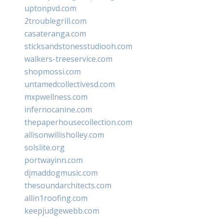
uptonpvd.com
2troublegrill.com
casateranga.com
sticksandstonesstudiooh.com
walkers-treeservice.com
shopmossi.com
untamedcollectivesd.com
mxpwellness.com
infernocanine.com
thepaperhousecollection.com
allisonwillisholley.com
solslite.org
portwayinn.com
djmaddogmusic.com
thesoundarchitects.com
allin1roofing.com
keepjudgewebb.com