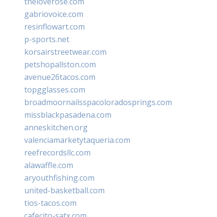
theloverose.com
gabriovoice.com
resinflowart.com
p-sports.net
korsairstreetwear.com
petshopallston.com
avenue26tacos.com
topgglasses.com
broadmoornailsspacoloradosprings.com
missblackpasadena.com
anneskitchen.org
valenciamarketytaqueria.com
reefrecordsllc.com
alawaffle.com
aryouthfishing.com
united-basketball.com
tios-tacos.com
cafecito-satx.com