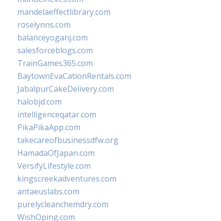
mandelaeffectlibrary.com
roselynns.com
balanceyoganj.com
salesforceblogs.com
TrainGames365.com
BaytownEvaCationRentals.com
JabalpurCakeDelivery.com
halobjd.com
intelligenceqatar.com
PikaPikaApp.com
takecareofbusinessdfw.org
HamadaOfJapan.com
VersifyLifestyle.com
kingscreekadventures.com
antaeuslabs.com
purelycleanchemdry.com
WishOping.com