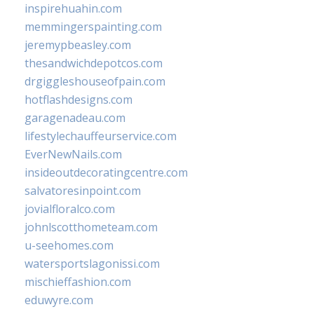
inspirehuahin.com
memmingerspainting.com
jeremypbeasley.com
thesandwichdepotcos.com
drgiggleshouseofpain.com
hotflashdesigns.com
garagenadeau.com
lifestylechauffeurservice.com
EverNewNails.com
insideoutdecoratingcentre.com
salvatoresinpoint.com
jovialfloralco.com
johnlscotthometeam.com
u-seehomes.com
watersportslagonissi.com
mischieffashion.com
eduwyre.com