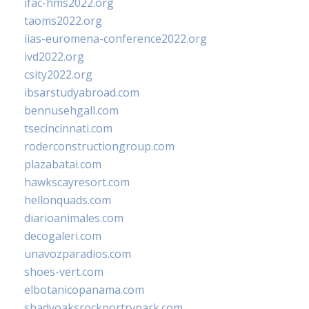
ifac-hms2022.org
taoms2022.org
iias-euromena-conference2022.org
ivd2022.org
csity2022.org
ibsarstudyabroad.com
bennusehgall.com
tsecincinnati.com
roderconstructiongroup.com
plazabatai.com
hawkscayresort.com
hellonquads.com
diarioanimales.com
decogaleri.com
unavozparadios.com
shoes-vert.com
elbotanicopanama.com
shadyoaksrockportrvpark.com