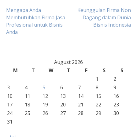
Post
Mengapa Anda
Keunggulan Firma Non
Membutuhkan Firma Jasa
Dagang dalam Dunia
Profesional untuk Bisnis
Bisnis Indonesia
navigation
Anda
August 2026
M
T
W
T
F
S
S
1
2
3
4
5
6
7
8
9
10
11
12
13
14
15
16
17
18
19
20
21
22
23
24
25
26
27
28
29
30
31