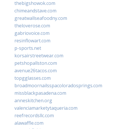
thebigshowok.com
chimeandstave.com
greatwallseafoodny.com
theloverose.com
gabriovoice.com
resinflowart.com
p-sports.net
korsairstreetwear.com
petshopallston.com
avenue26tacos.com
topgglasses.com
broadmoornailsspacoloradosprings.com
missblackpasadena.com
anneskitchen.org
valenciamarketytaqueria.com
reefrecordsllc.com
alawaffle.com