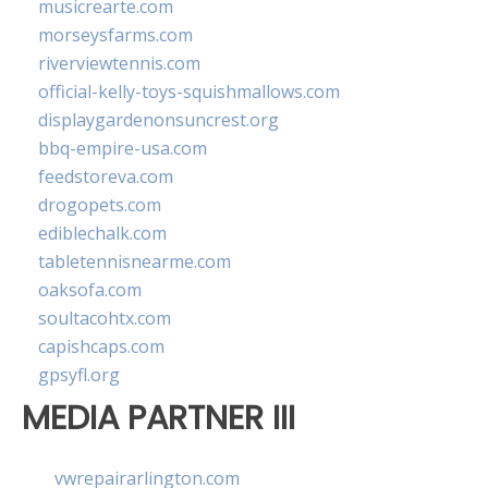
musicrearte.com
morseysfarms.com
riverviewtennis.com
official-kelly-toys-squishmallows.com
displaygardenonsuncrest.org
bbq-empire-usa.com
feedstoreva.com
drogopets.com
ediblechalk.com
tabletennisnearme.com
oaksofa.com
soultacohtx.com
capishcaps.com
gpsyfl.org
MEDIA PARTNER III
vwrepairarlington.com