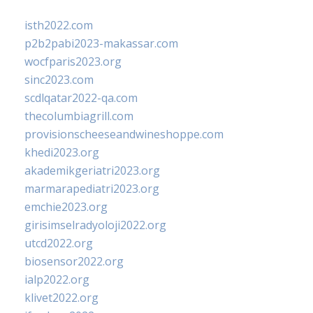
isth2022.com
p2b2pabi2023-makassar.com
wocfparis2023.org
sinc2023.com
scdlqatar2022-qa.com
thecolumbiagrill.com
provisionscheeseandwineshoppe.com
khedi2023.org
akademikgeriatri2023.org
marmarapediatri2023.org
emchie2023.org
girisimselradyoloji2022.org
utcd2022.org
biosensor2022.org
ialp2022.org
klivet2022.org