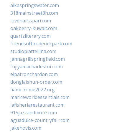
alkaspringswater.com
318mainstreet8h.com
lovenailsspari.com
oakberry-kuwait.com
quartzliterary.com
friendsofbroderickpark.com
studiopiattellina.com
jannagrillspringfield.com
fujiyamacharleston.com
elpatronchardon.com
donglaishun-order.com
fiamc-rome2022.org
mariceworldessentials.com
lafisheriarestaurant.com
915jazzandmore.com
aguadulce-countryfair.com
jakehovis.com