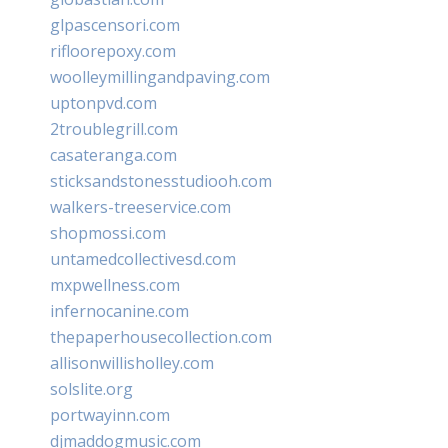
glpascensori.com
rifloorepoxy.com
woolleymillingandpaving.com
uptonpvd.com
2troublegrill.com
casateranga.com
sticksandstonesstudiooh.com
walkers-treeservice.com
shopmossi.com
untamedcollectivesd.com
mxpwellness.com
infernocanine.com
thepaperhousecollection.com
allisonwillisholley.com
solslite.org
portwayinn.com
djmaddogmusic.com