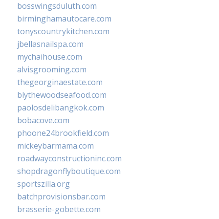
bosswingsduluth.com
birminghamautocare.com
tonyscountrykitchen.com
jbellasnailspa.com
mychaihouse.com
alvisgrooming.com
thegeorginaestate.com
blythewoodseafood.com
paolosdelibangkok.com
bobacove.com
phoone24brookfield.com
mickeybarmama.com
roadwayconstructioninc.com
shopdragonflyboutique.com
sportszilla.org
batchprovisionsbar.com
brasserie-gobette.com