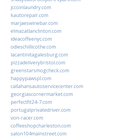
jccoinlaundry.com
kautorepair.com
marjaeswinebar.com
elmazatlanclinton.com
ideacoffeenyc.com
odieschillicothe.com
lacantinitagalesburg.com
pizzadeliverybristol.com
greenstarsmogcheck.com
happypawspl.com
callahansautoservicecenter.com
georgiascornermarket.com
perfectfit24-7.com
portugalprivatedriver.com
von-racer.com
coffeeshopcharleston.com
salon104mainstreet.com