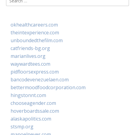
for:
okhealthcareers.com
theintexperience.com
unboundedthefilm.com
catfriends-bg.org
marianlives.org
waywardtees.com
pidfloorsexpress.com
bancodevenezuelaen.com
bettermoodfoodcorporation.com
hingstonnt.com
chooseagender.com
hoverboardssale.com
alaskapolitics.com
stsmp.org
manoelneves.com