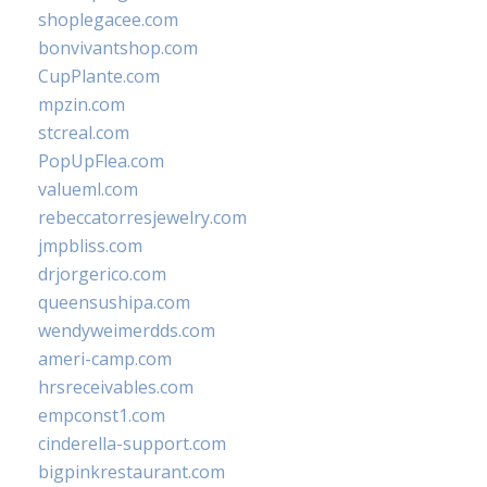
shoplegacee.com
bonvivantshop.com
CupPlante.com
mpzin.com
stcreal.com
PopUpFlea.com
valueml.com
rebeccatorresjewelry.com
jmpbliss.com
drjorgerico.com
queensushipa.com
wendyweimerdds.com
ameri-camp.com
hrsreceivables.com
empconst1.com
cinderella-support.com
bigpinkrestaurant.com