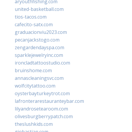
aryouthfishing.com
united-basketball.com
tios-tacos.com
cafecito-satx.com
graduacionviu2023.com
pecanjackstogo.com
zengardendayspa.com
sparklejewelryinc.com
ironcladtattoostudio.com
bruinshome.com
annascleaningsvc.com
wolfcitytattoo.com
oysterbayturkeytrot.com
lafronterarestauranteybar.com
lilyandrosetearoom.com
olivesburgberrypatch.com
theslushkids.com
giobastian.com