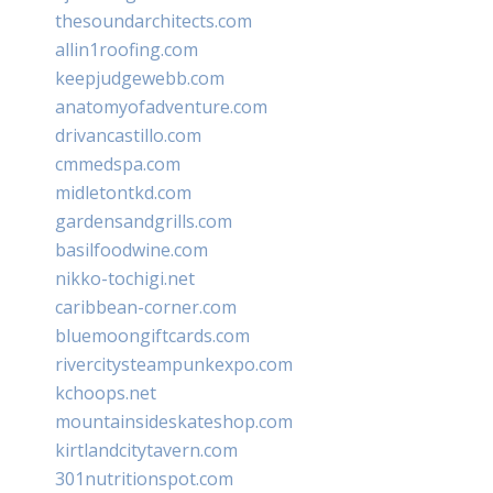
thesoundarchitects.com
allin1roofing.com
keepjudgewebb.com
anatomyofadventure.com
drivancastillo.com
cmmedspa.com
midletontkd.com
gardensandgrills.com
basilfoodwine.com
nikko-tochigi.net
caribbean-corner.com
bluemoongiftcards.com
rivercitysteampunkexpo.com
kchoops.net
mountainsideskateshop.com
kirtlandcitytavern.com
301nutritionspot.com