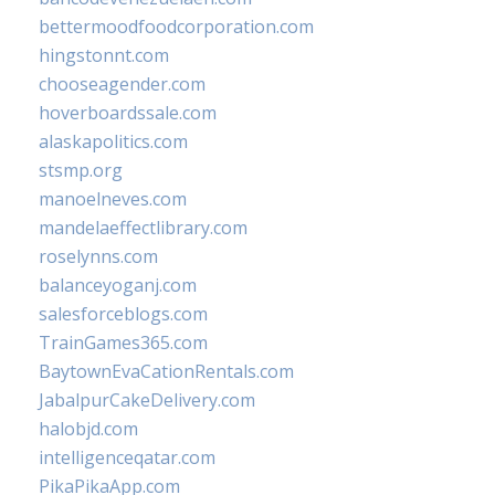
bettermoodfoodcorporation.com
hingstonnt.com
chooseagender.com
hoverboardssale.com
alaskapolitics.com
stsmp.org
manoelneves.com
mandelaeffectlibrary.com
roselynns.com
balanceyoganj.com
salesforceblogs.com
TrainGames365.com
BaytownEvaCationRentals.com
JabalpurCakeDelivery.com
halobjd.com
intelligenceqatar.com
PikaPikaApp.com