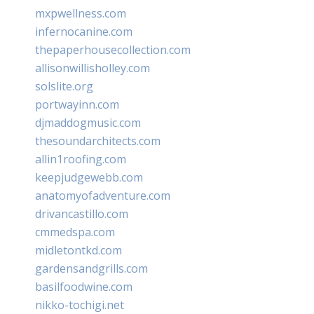
mxpwellness.com
infernocanine.com
thepaperhousecollection.com
allisonwillisholley.com
solslite.org
portwayinn.com
djmaddogmusic.com
thesoundarchitects.com
allin1roofing.com
keepjudgewebb.com
anatomyofadventure.com
drivancastillo.com
cmmedspa.com
midletontkd.com
gardensandgrills.com
basilfoodwine.com
nikko-tochigi.net