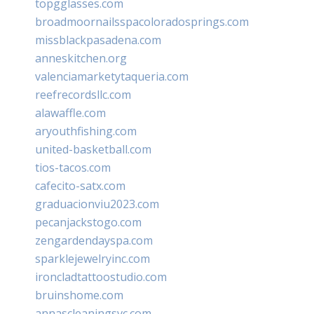
topgglasses.com
broadmoornailsspacoloradosprings.com
missblackpasadena.com
anneskitchen.org
valenciamarketytaqueria.com
reefrecordsllc.com
alawaffle.com
aryouthfishing.com
united-basketball.com
tios-tacos.com
cafecito-satx.com
graduacionviu2023.com
pecanjackstogo.com
zengardendayspa.com
sparklejewelryinc.com
ironcladtattoostudio.com
bruinshome.com
annascleaningsvc.com