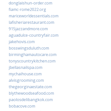
donglaishun-order.com
fiamc-rome2022.org
mariceworldessentials.com
lafisheriarestaurant.com
915jazzandmore.com
aguadulce-countryfair.com
jakehovis.com
bosswingsduluth.com
birminghamautocare.com
tonyscountrykitchen.com
jbellasnailspa.com
mychaihouse.com
alvisgrooming.com
thegeorginaestate.com
blythewoodseafood.com
paolosdelibangkok.com
bobacove.com