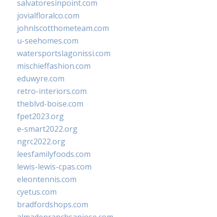
salvatoresinpoint.com
jovialfloralco.com
johnlscotthometeam.com
u-seehomes.com
watersportslagonissi.com
mischieffashion.com
eduwyre.com
retro-interiors.com
theblvd-boise.com
fpet2023.org
e-smart2022.org
ngrc2022.org
leesfamilyfoods.com
lewis-lewis-cpas.com
eleontennis.com
cyetus.com
bradfordshops.com