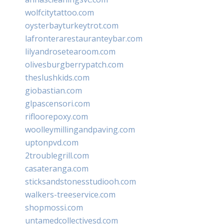
wolfcitytattoo.com
oysterbayturkeytrot.com
lafronterarestauranteybar.com
lilyandrosetearoom.com
olivesburgberrypatch.com
theslushkids.com
giobastian.com
glpascensori.com
rifloorepoxy.com
woolleymillingandpaving.com
uptonpvd.com
2troublegrill.com
casateranga.com
sticksandstonesstudiooh.com
walkers-treeservice.com
shopmossi.com
untamedcollectivesd.com