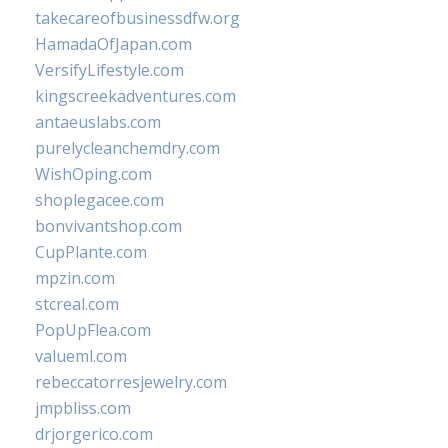
takecareofbusinessdfw.org
HamadaOfJapan.com
VersifyLifestyle.com
kingscreekadventures.com
antaeuslabs.com
purelycleanchemdry.com
WishOping.com
shoplegacee.com
bonvivantshop.com
CupPlante.com
mpzin.com
stcreal.com
PopUpFlea.com
valueml.com
rebeccatorresjewelry.com
jmpbliss.com
drjorgerico.com