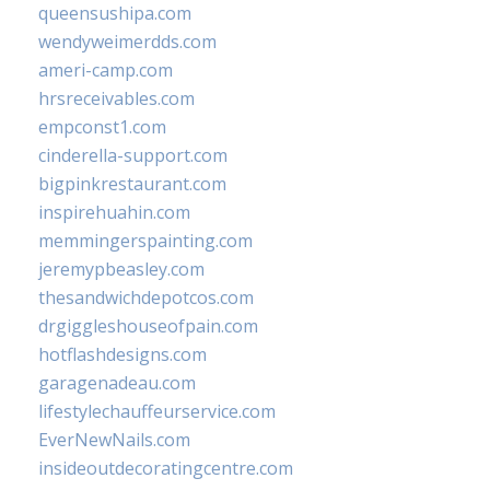
queensushipa.com
wendyweimerdds.com
ameri-camp.com
hrsreceivables.com
empconst1.com
cinderella-support.com
bigpinkrestaurant.com
inspirehuahin.com
memmingerspainting.com
jeremypbeasley.com
thesandwichdepotcos.com
drgiggleshouseofpain.com
hotflashdesigns.com
garagenadeau.com
lifestylechauffeurservice.com
EverNewNails.com
insideoutdecoratingcentre.com