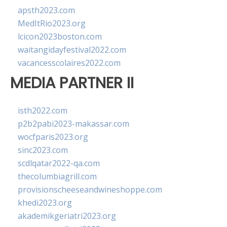
apsth2023.com
MedItRio2023.org
lcicon2023boston.com
waitangidayfestival2022.com
vacancesscolaires2022.com
MEDIA PARTNER II
isth2022.com
p2b2pabi2023-makassar.com
wocfparis2023.org
sinc2023.com
scdlqatar2022-qa.com
thecolumbiagrill.com
provisionscheeseandwineshoppe.com
khedi2023.org
akademikgeriatri2023.org