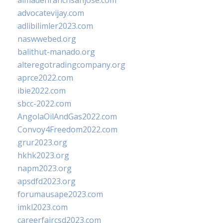
almadenranchsanjose.com
advocatevijay.com
adlibilimler2023.com
naswwebed.org
balithut-manado.org
alteregotradingcompany.org
aprce2022.com
ibie2022.com
sbcc-2022.com
AngolaOilAndGas2022.com
Convoy4Freedom2022.com
grur2023.org
hkhk2023.org
napm2023.org
apsdfd2023.org
forumausape2023.com
imkl2023.com
careerfaircsd2023.com