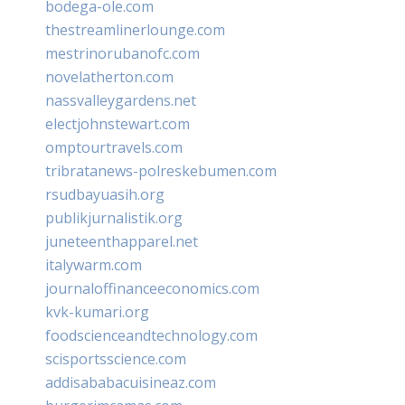
bodega-ole.com
thestreamlinerlounge.com
mestrinorubanofc.com
novelatherton.com
nassvalleygardens.net
electjohnstewart.com
omptourtravels.com
tribratanews-polreskebumen.com
rsudbayuasih.org
publikjurnalistik.org
juneteenthapparel.net
italywarm.com
journaloffinanceeconomics.com
kvk-kumari.org
foodscienceandtechnology.com
scisportsscience.com
addisababacuisineaz.com