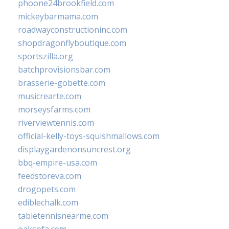
phoone24brookfield.com
mickeybarmama.com
roadwayconstructioninc.com
shopdragonflyboutique.com
sportszilla.org
batchprovisionsbar.com
brasserie-gobette.com
musicrearte.com
morseysfarms.com
riverviewtennis.com
official-kelly-toys-squishmallows.com
displaygardenonsuncrest.org
bbq-empire-usa.com
feedstoreva.com
drogopets.com
ediblechalk.com
tabletennisnearme.com