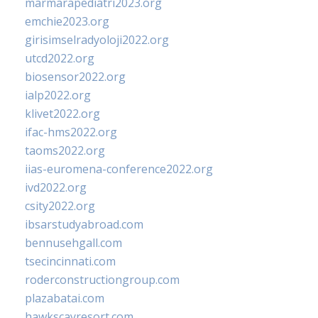
marmarapediatri2023.org
emchie2023.org
girisimselradyoloji2022.org
utcd2022.org
biosensor2022.org
ialp2022.org
klivet2022.org
ifac-hms2022.org
taoms2022.org
iias-euromena-conference2022.org
ivd2022.org
csity2022.org
ibsarstudyabroad.com
bennusehgall.com
tsecincinnati.com
roderconstructiongroup.com
plazabatai.com
hawkscayresort.com