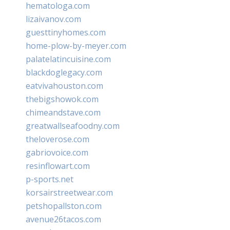
hematologa.com
lizaivanov.com
guesttinyhomes.com
home-plow-by-meyer.com
palatelatincuisine.com
blackdoglegacy.com
eatvivahouston.com
thebigshowok.com
chimeandstave.com
greatwallseafoodny.com
theloverose.com
gabriovoice.com
resinflowart.com
p-sports.net
korsairstreetwear.com
petshopallston.com
avenue26tacos.com