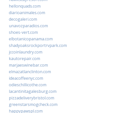
hellonquads.com
diarioanimales.com
decogaleri.com
unavozparadios.com
shoes-vert.com
elbotanicopanama.com
shadyoaksrockportrvpark.com
jccoinlaundry.com
kautorepair.com
marjaeswinebar.com
elmazatlanclinton.com
ideacoffeenyc.com
odieschillicothe.com
lacantinitagalesburg.com
pizzadeliverybristol.com
greenstarsmogcheck.com
happypawspl.com