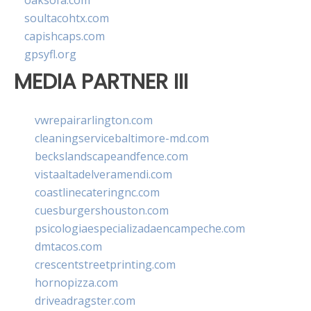
oaksofa.com
soultacohtx.com
capishcaps.com
gpsyfl.org
MEDIA PARTNER III
vwrepairarlington.com
cleaningservicebaltimore-md.com
beckslandscapeandfence.com
vistaaltadelveramendi.com
coastlinecateringnc.com
cuesburgershouston.com
psicologiaespecializadaencampeche.com
dmtacos.com
crescentstreetprinting.com
hornopizza.com
driveadragster.com