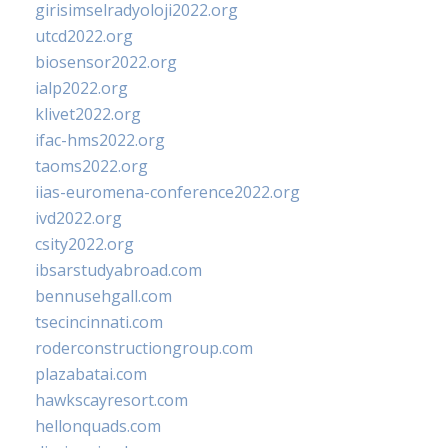
girisimselradyoloji2022.org
utcd2022.org
biosensor2022.org
ialp2022.org
klivet2022.org
ifac-hms2022.org
taoms2022.org
iias-euromena-conference2022.org
ivd2022.org
csity2022.org
ibsarstudyabroad.com
bennusehgall.com
tsecincinnati.com
roderconstructiongroup.com
plazabatai.com
hawkscayresort.com
hellonquads.com