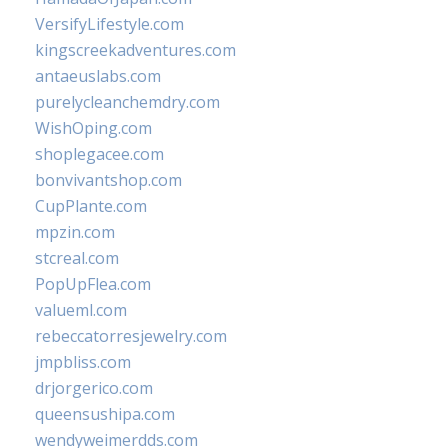
VersifyLifestyle.com
kingscreekadventures.com
antaeuslabs.com
purelycleanchemdry.com
WishOping.com
shoplegacee.com
bonvivantshop.com
CupPlante.com
mpzin.com
stcreal.com
PopUpFlea.com
valueml.com
rebeccatorresjewelry.com
jmpbliss.com
drjorgerico.com
queensushipa.com
wendyweimerdds.com