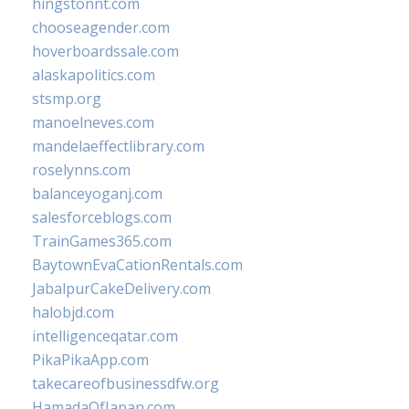
hingstonnt.com
chooseagender.com
hoverboardssale.com
alaskapolitics.com
stsmp.org
manoelneves.com
mandelaeffectlibrary.com
roselynns.com
balanceyoganj.com
salesforceblogs.com
TrainGames365.com
BaytownEvaCationRentals.com
JabalpurCakeDelivery.com
halobjd.com
intelligenceqatar.com
PikaPikaApp.com
takecareofbusinessdfw.org
HamadaOfJapan.com