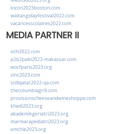
MedItRio2023.org
lcicon2023boston.com
waitangidayfestival2022.com
vacancesscolaires2022.com
MEDIA PARTNER II
isth2022.com
p2b2pabi2023-makassar.com
wocfparis2023.org
sinc2023.com
scdlqatar2022-qa.com
thecolumbiagrill.com
provisionscheeseandwineshoppe.com
khedi2023.org
akademikgeriatri2023.org
marmarapediatri2023.org
emchie2023.org