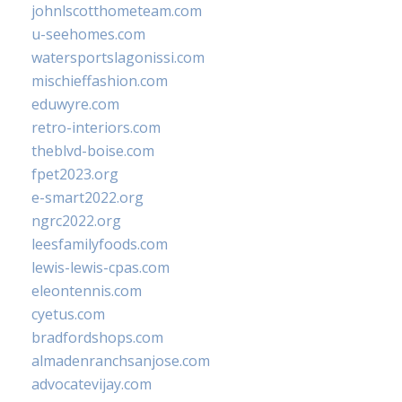
johnlscotthometeam.com
u-seehomes.com
watersportslagonissi.com
mischieffashion.com
eduwyre.com
retro-interiors.com
theblvd-boise.com
fpet2023.org
e-smart2022.org
ngrc2022.org
leesfamilyfoods.com
lewis-lewis-cpas.com
eleontennis.com
cyetus.com
bradfordshops.com
almadenranchsanjose.com
advocatevijay.com