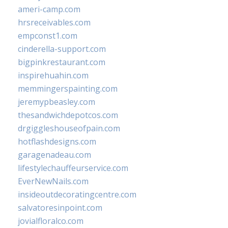
ameri-camp.com
hrsreceivables.com
empconst1.com
cinderella-support.com
bigpinkrestaurant.com
inspirehuahin.com
memmingerspainting.com
jeremypbeasley.com
thesandwichdepotcos.com
drgiggleshouseofpain.com
hotflashdesigns.com
garagenadeau.com
lifestylechauffeurservice.com
EverNewNails.com
insideoutdecoratingcentre.com
salvatoresinpoint.com
jovialfloralco.com