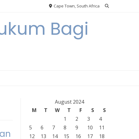
Cape Town, South Africa
Hukum Bagi
August 2024
M
T
W
T
F
S
S
1
2
3
4
5
6
7
8
9
10
11
gan
12
13
14
15
16
17
18