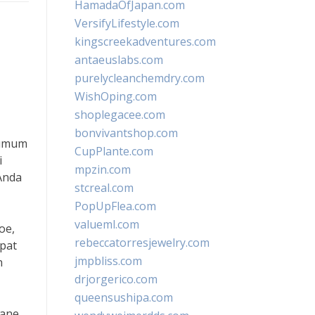
HamadaOfJapan.com
VersifyLifestyle.com
kingscreekadventures.com
antaeuslabs.com
purelycleanchemdry.com
WishOping.com
shoplegacee.com
bonvivantshop.com
 umum
CupPlante.com
i
mpzin.com
Anda
stcreal.com
PopUpFlea.com
valueml.com
oe,
rebeccatorresjewelry.com
apat
jmpbliss.com
n
drjorgerico.com
queensushipa.com
Jane