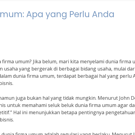
Umum: Apa yang Perlu Anda
firma umum? Jika belum, mari kita menyelami dunia firma
usaha yang bergerak di berbagai bidang usaha, mulai dar
dalam dunia firma umum, terdapat berbagai hal yang perlu 
isnis.
namun juga bukan hal yang tidak mungkin. Menurut John D
isnis untuk memahami seluk beluk dunia firma umum agar d
itif.” Hal ini menunjukkan betapa pentingnya pengetahua
isnis.
g dunia firma umum adalah regulasi yang berlaku. Menurut 