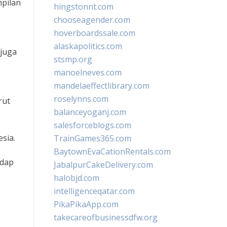
mpilan
hingstonnt.com
chooseagender.com
hoverboardssale.com
alaskapolitics.com
 juga
stsmp.org
manoelneves.com
mandelaeffectlibrary.com
roselynns.com
rut
balanceyoganj.com
salesforceblogs.com
sia.
TrainGames365.com
BaytownEvaCationRentals.com
adap
JabalpurCakeDelivery.com
halobjd.com
intelligenceqatar.com
PikaPikaApp.com
takecareofbusinessdfw.org