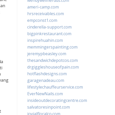
wendyweimerdds.com
gan
ameri-camp.com
k
hrsreceivables.com
empconst1.com
cinderella-support.com
bigpinkrestaurant.com
inspirehuahin.com
,
memmingerspainting.com
jeremypbeasley.com
thesandwichdepotcos.com
da
drgiggleshouseofpain.com
ti
hotflashdesigns.com
h
 yang
garagenadeau.com
lifestylechauffeurservice.com
EverNewNails.com
insideoutdecoratingcentre.com
salvatoresinpoint.com
t
jovialfloralco.com