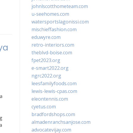
johnlscotthometeam.com
u-seehomes.com
watersportslagonissi.com
mischieffashion.com
eduwyre.com
retro-interiors.com
ya
theblvd-boise.com
fpet2023.org
e-smart2022.org
ngrc2022.org
leesfamilyfoods.com
lewis-lewis-cpas.com
a
eleontennis.com
cyetus.com
bradfordshops.com
g
almadenranchsanjose.com
a
advocatevijay.com