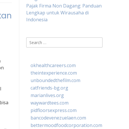
Pajak Firma Non Dagang: Panduan
Lengkap untuk Wirausaha di
kan
Indonesia
Search
for:
m
okhealthcareers.com
on
theintexperience.com
unboundedthefilm.com
catfriends-bg.org
l
marianlives.org
bisa
waywardtees.com
pidfloorsexpress.com
bancodevenezuelaen.com
bettermoodfoodcorporation.com