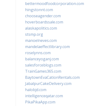
bettermoodfoodcorporation.com
hingstonnt.com
chooseagender.com
hoverboardssale.com
alaskapolitics.com
stsmp.org
manoelneves.com
mandelaeffectlibrary.com
roselynns.com
balanceyoganj.com
salesforceblogs.com
TrainGames365.com
BaytownEvaCationRentals.com
JabalpurCakeDelivery.com
halobjd.com
intelligenceqatar.com
PikaPikaApp.com