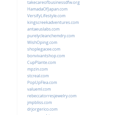
takecareofbusinessdfw.org
HamadaOfJapan.com
VersifyLifestyle.com
kingscreekadventures.com
antaeuslabs.com
purelycleanchemdry.com
WishOping.com
shoplegacee.com
bonvivantshop.com
CupPlante.com
mpzin.com
stcreal.com
PopUpFlea.com
valueml.com
rebeccatorresjewelry.com
jmpbliss.com
drjorgerico.com