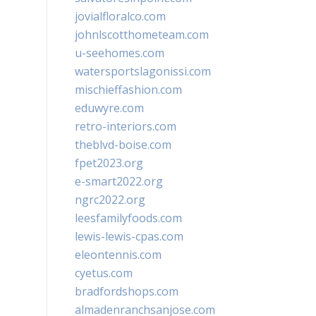
jovialfloralco.com
johnlscotthometeam.com
u-seehomes.com
watersportslagonissi.com
mischieffashion.com
eduwyre.com
retro-interiors.com
theblvd-boise.com
fpet2023.org
e-smart2022.org
ngrc2022.org
leesfamilyfoods.com
lewis-lewis-cpas.com
eleontennis.com
cyetus.com
bradfordshops.com
almadenranchsanjose.com