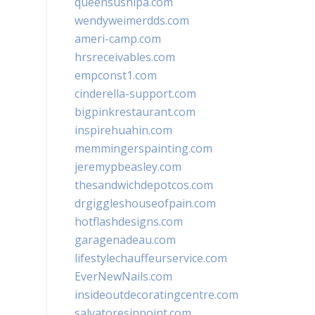
queensushipa.com
wendyweimerdds.com
ameri-camp.com
hrsreceivables.com
empconst1.com
cinderella-support.com
bigpinkrestaurant.com
inspirehuahin.com
memmingerspainting.com
jeremypbeasley.com
thesandwichdepotcos.com
drgiggleshouseofpain.com
hotflashdesigns.com
garagenadeau.com
lifestylechauffeurservice.com
EverNewNails.com
insideoutdecoratingcentre.com
salvatoresinpoint.com