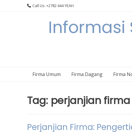
Skip
Call Us: +2782 444 YEAH
to
content
Informasi
Firma Umum
Firma Dagang
Firma N
Tag:
perjanjian firma
Perjanjian Firma: Pengert