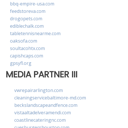
bbq-empire-usa.com
feedstoreva.com
drogopets.com
ediblechalk.com
tabletennisnearme.com
oaksofa.com
soultacohtx.com
capishcaps.com
gpsyfl.org
MEDIA PARTNER III
vwrepairarlington.com
cleaningservicebaltimore-md.com
beckslandscapeandfence.com
vistaaltadelveramendi.com
coastlinecateringnc.com
cuesburgershouston.com