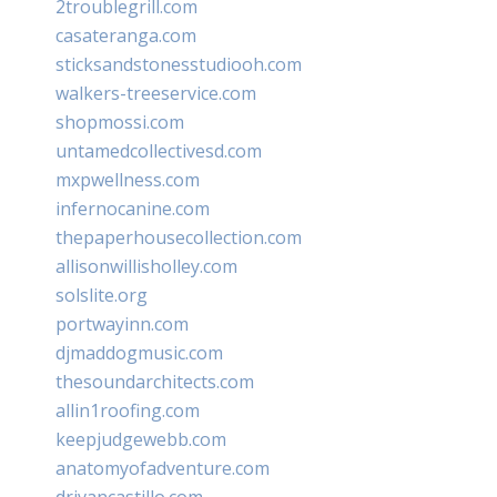
2troublegrill.com
casateranga.com
sticksandstonesstudiooh.com
walkers-treeservice.com
shopmossi.com
untamedcollectivesd.com
mxpwellness.com
infernocanine.com
thepaperhousecollection.com
allisonwillisholley.com
solslite.org
portwayinn.com
djmaddogmusic.com
thesoundarchitects.com
allin1roofing.com
keepjudgewebb.com
anatomyofadventure.com
drivancastillo.com