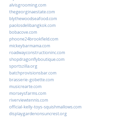
alvisgrooming.com
thegeorginaestate.com
blythewoodseafood.com
paolosdelibangkok.com
bobacove.com
phoone24brookfield.com
mickeybarmama.com
roadwayconstructioninc.com
shopdragonflyboutique.com
sportszilla.org
batchprovisionsbar.com
brasserie-gobette.com
musicrearte.com
morseysfarms.com
riverviewtennis.com
official-kelly-toys-squishmallows.com
displaygardenonsuncrest.org