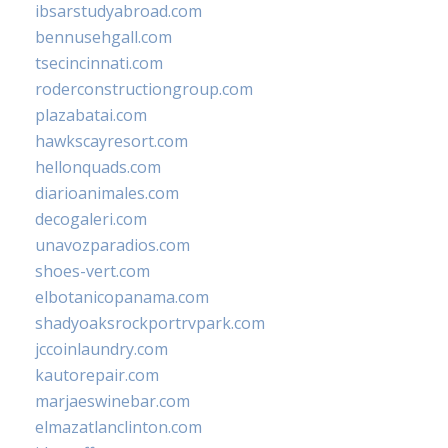
ibsarstudyabroad.com
bennusehgall.com
tsecincinnati.com
roderconstructiongroup.com
plazabatai.com
hawkscayresort.com
hellonquads.com
diarioanimales.com
decogaleri.com
unavozparadios.com
shoes-vert.com
elbotanicopanama.com
shadyoaksrockportrvpark.com
jccoinlaundry.com
kautorepair.com
marjaeswinebar.com
elmazatlanclinton.com