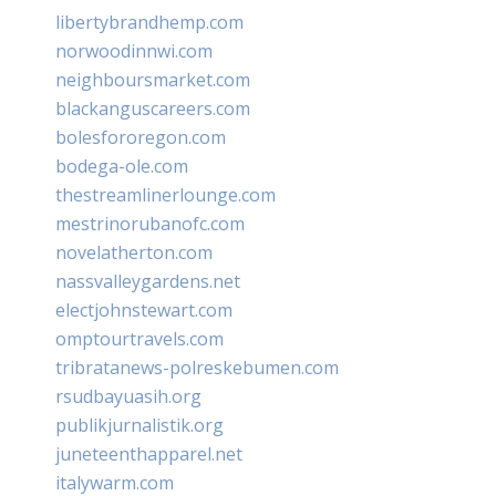
libertybrandhemp.com
norwoodinnwi.com
neighboursmarket.com
blackanguscareers.com
bolesfororegon.com
bodega-ole.com
thestreamlinerlounge.com
mestrinorubanofc.com
novelatherton.com
nassvalleygardens.net
electjohnstewart.com
omptourtravels.com
tribratanews-polreskebumen.com
rsudbayuasih.org
publikjurnalistik.org
juneteenthapparel.net
italywarm.com