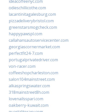
ideacoffeenyc.com
odieschillicothe.com
lacantinitagalesburg.com
pizzadeliverybristol.com
greenstarsmogcheck.com
happypawspl.com
callahansautoservicecenter.com
georgiascornermarket.com
perfectfit24-7.com
portugalprivatedriver.com
von-racer.com
coffeeshopcharleston.com
salon104mainstreet.com
alkaspringswater.com
318mainstreet8h.com
lovenailsspari.com
oakberry-kuwait.com
quartzliterary.com