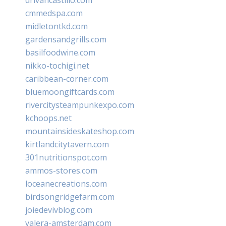
cmmedspa.com
midletontkd.com
gardensandgrills.com
basilfoodwine.com
nikko-tochigi.net
caribbean-corner.com
bluemoongiftcards.com
rivercitysteampunkexpo.com
kchoops.net
mountainsideskateshop.com
kirtlandcitytavern.com
301nutritionspot.com
ammos-stores.com
loceanecreations.com
birdsongridgefarm.com
joiedevivblog.com
valera-amsterdam.com