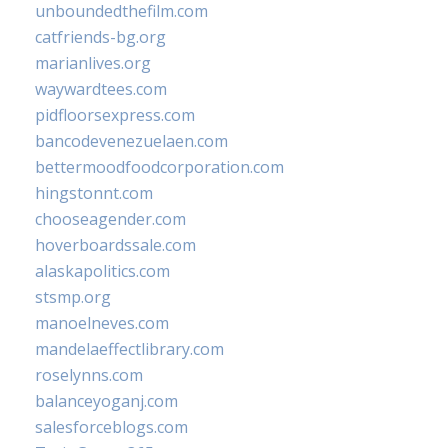
unboundedthefilm.com
catfriends-bg.org
marianlives.org
waywardtees.com
pidfloorsexpress.com
bancodevenezuelaen.com
bettermoodfoodcorporation.com
hingstonnt.com
chooseagender.com
hoverboardssale.com
alaskapolitics.com
stsmp.org
manoelneves.com
mandelaeffectlibrary.com
roselynns.com
balanceyoganj.com
salesforceblogs.com