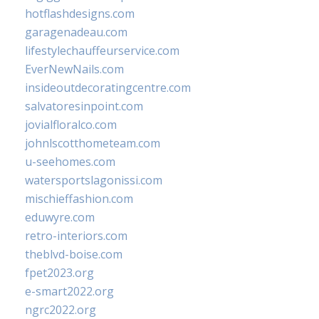
hotflashdesigns.com
garagenadeau.com
lifestylechauffeurservice.com
EverNewNails.com
insideoutdecoratingcentre.com
salvatoresinpoint.com
jovialfloralco.com
johnlscotthometeam.com
u-seehomes.com
watersportslagonissi.com
mischieffashion.com
eduwyre.com
retro-interiors.com
theblvd-boise.com
fpet2023.org
e-smart2022.org
ngrc2022.org