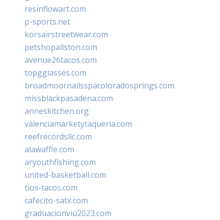
resinflowart.com
p-sports.net
korsairstreetwear.com
petshopallston.com
avenue26tacos.com
topgglasses.com
broadmoornailsspacoloradosprings.com
missblackpasadena.com
anneskitchen.org
valenciamarketytaqueria.com
reefrecordsllc.com
alawaffle.com
aryouthfishing.com
united-basketball.com
tios-tacos.com
cafecito-satx.com
graduacionviu2023.com