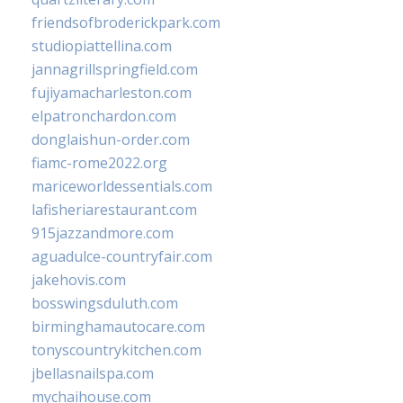
friendsofbroderickpark.com
studiopiattellina.com
jannagrillspringfield.com
fujiyamacharleston.com
elpatronchardon.com
donglaishun-order.com
fiamc-rome2022.org
mariceworldessentials.com
lafisheriarestaurant.com
915jazzandmore.com
aguadulce-countryfair.com
jakehovis.com
bosswingsduluth.com
birminghamautocare.com
tonyscountrykitchen.com
jbellasnailspa.com
mychaihouse.com