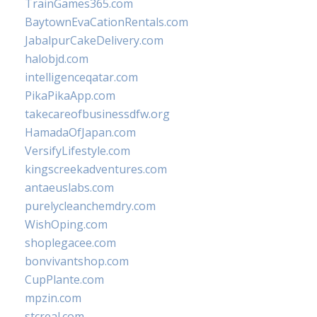
TrainGames365.com
BaytownEvaCationRentals.com
JabalpurCakeDelivery.com
halobjd.com
intelligenceqatar.com
PikaPikaApp.com
takecareofbusinessdfw.org
HamadaOfJapan.com
VersifyLifestyle.com
kingscreekadventures.com
antaeuslabs.com
purelycleanchemdry.com
WishOping.com
shoplegacee.com
bonvivantshop.com
CupPlante.com
mpzin.com
stcreal.com