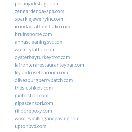
pecanjackstogo.com
zengardendayspa.com
sparklejewelryinc.com
ironcladtattoostudio.com
bruinshome.com
annascleaningsvc.com
wolfcitytattoo.com
oysterbayturkeytrot.com
lafronterarestauranteybar.com
lilyandrosetearoom.com
olivesburgberrypatch.com
theslushkids.com
giobastian.com
glpascensori.com
rifloorepoxy.com
woolleymillingandpaving.com
uptonpvd.com