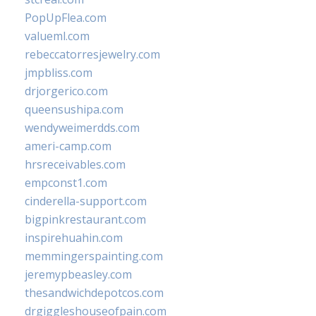
PopUpFlea.com
valueml.com
rebeccatorresjewelry.com
jmpbliss.com
drjorgerico.com
queensushipa.com
wendyweimerdds.com
ameri-camp.com
hrsreceivables.com
empconst1.com
cinderella-support.com
bigpinkrestaurant.com
inspirehuahin.com
memmingerspainting.com
jeremypbeasley.com
thesandwichdepotcos.com
drgiggleshouseofpain.com