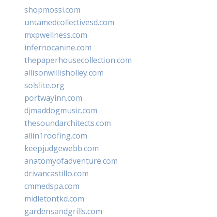
shopmossi.com
untamedcollectivesd.com
mxpwellness.com
infernocanine.com
thepaperhousecollection.com
allisonwillisholley.com
solslite.org
portwayinn.com
djmaddogmusic.com
thesoundarchitects.com
allin1roofing.com
keepjudgewebb.com
anatomyofadventure.com
drivancastillo.com
cmmedspa.com
midletontkd.com
gardensandgrills.com