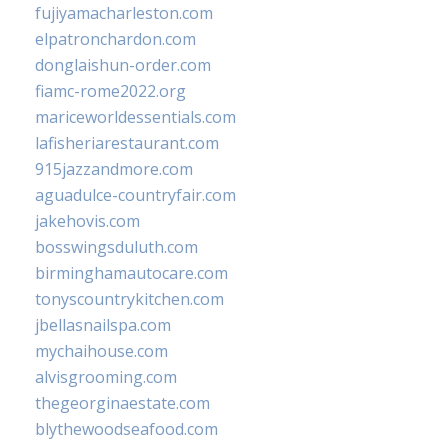
fujiyamacharleston.com
elpatronchardon.com
donglaishun-order.com
fiamc-rome2022.org
mariceworldessentials.com
lafisheriarestaurant.com
915jazzandmore.com
aguadulce-countryfair.com
jakehovis.com
bosswingsduluth.com
birminghamautocare.com
tonyscountrykitchen.com
jbellasnailspa.com
mychaihouse.com
alvisgrooming.com
thegeorginaestate.com
blythewoodseafood.com