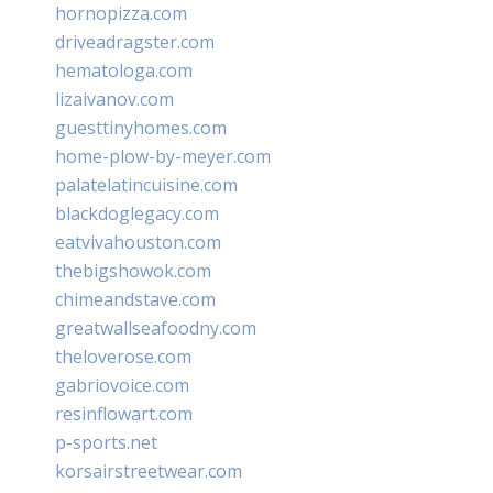
hornopizza.com
driveadragster.com
hematologa.com
lizaivanov.com
guesttinyhomes.com
home-plow-by-meyer.com
palatelatincuisine.com
blackdoglegacy.com
eatvivahouston.com
thebigshowok.com
chimeandstave.com
greatwallseafoodny.com
theloverose.com
gabriovoice.com
resinflowart.com
p-sports.net
korsairstreetwear.com