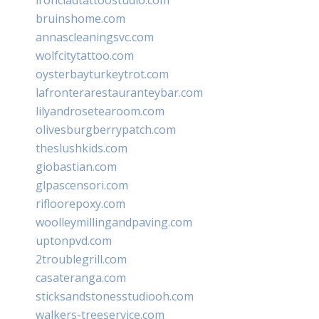
bruinshome.com
annascleaningsvc.com
wolfcitytattoo.com
oysterbayturkeytrot.com
lafronterarestauranteybar.com
lilyandrosetearoom.com
olivesburgberrypatch.com
theslushkids.com
giobastian.com
glpascensori.com
rifloorepoxy.com
woolleymillingandpaving.com
uptonpvd.com
2troublegrill.com
casateranga.com
sticksandstonesstudiooh.com
walkers-treeservice.com