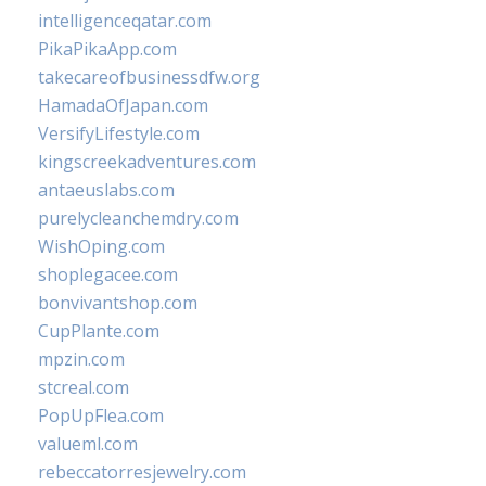
intelligenceqatar.com
PikaPikaApp.com
takecareofbusinessdfw.org
HamadaOfJapan.com
VersifyLifestyle.com
kingscreekadventures.com
antaeuslabs.com
purelycleanchemdry.com
WishOping.com
shoplegacee.com
bonvivantshop.com
CupPlante.com
mpzin.com
stcreal.com
PopUpFlea.com
valueml.com
rebeccatorresjewelry.com