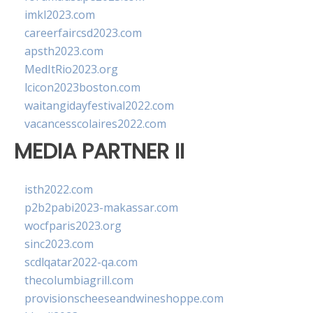
imkl2023.com
careerfaircsd2023.com
apsth2023.com
MedItRio2023.org
lcicon2023boston.com
waitangidayfestival2022.com
vacancesscolaires2022.com
MEDIA PARTNER II
isth2022.com
p2b2pabi2023-makassar.com
wocfparis2023.org
sinc2023.com
scdlqatar2022-qa.com
thecolumbiagrill.com
provisionscheeseandwineshoppe.com