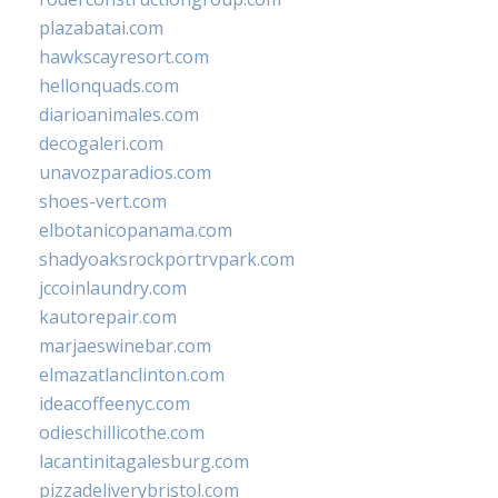
plazabatai.com
hawkscayresort.com
hellonquads.com
diarioanimales.com
decogaleri.com
unavozparadios.com
shoes-vert.com
elbotanicopanama.com
shadyoaksrockportrvpark.com
jccoinlaundry.com
kautorepair.com
marjaeswinebar.com
elmazatlanclinton.com
ideacoffeenyc.com
odieschillicothe.com
lacantinitagalesburg.com
pizzadeliverybristol.com