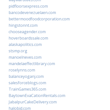
pidfloorsexpress.com
bancodevenezuelaen.com
bettermoodfoodcorporation.com
hingstonnt.com
chooseagender.com
hoverboardssale.com
alaskapolitics.com
stsmp.org
manoelneves.com
mandelaeffectlibrary.com
roselynns.com
balanceyoganj.com
salesforceblogs.com
TrainGames365.com
BaytownEvaCationRentals.com
JabalpurCakeDelivery.com
halobjd.com