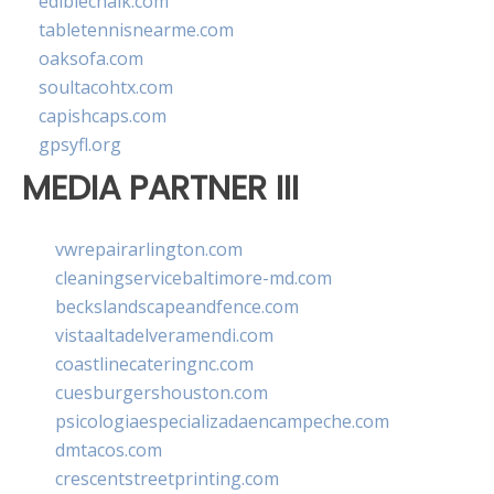
ediblechalk.com
tabletennisnearme.com
oaksofa.com
soultacohtx.com
capishcaps.com
gpsyfl.org
MEDIA PARTNER III
vwrepairarlington.com
cleaningservicebaltimore-md.com
beckslandscapeandfence.com
vistaaltadelveramendi.com
coastlinecateringnc.com
cuesburgershouston.com
psicologiaespecializadaencampeche.com
dmtacos.com
crescentstreetprinting.com