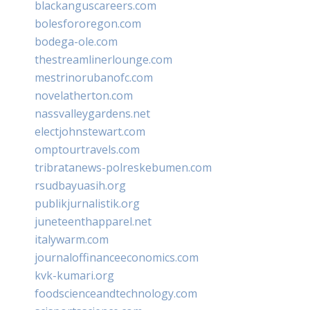
blackanguscareers.com
bolesfororegon.com
bodega-ole.com
thestreamlinerlounge.com
mestrinorubanofc.com
novelatherton.com
nassvalleygardens.net
electjohnstewart.com
omptourtravels.com
tribratanews-polreskebumen.com
rsudbayuasih.org
publikjurnalistik.org
juneteenthapparel.net
italywarm.com
journaloffinanceeconomics.com
kvk-kumari.org
foodscienceandtechnology.com