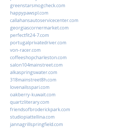
greenstarsmogcheck.com
happypawspl.com
callahansautoservicecenter.com
georgiascornermarket.com
perfectfit24-7.com
portugalprivatedriver.com
von-racer.com
coffeeshopcharleston.com
salon104mainstreet.com
alkaspringswater.com
318mainstreet8h.com
lovenailsspari.com
oakberry-kuwait.com
quartzliterary.com
friendsofbroderickpark.com
studiopiattellina.com
jannagrillspringfield.com