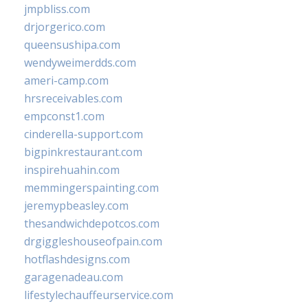
jmpbliss.com
drjorgerico.com
queensushipa.com
wendyweimerdds.com
ameri-camp.com
hrsreceivables.com
empconst1.com
cinderella-support.com
bigpinkrestaurant.com
inspirehuahin.com
memmingerspainting.com
jeremypbeasley.com
thesandwichdepotcos.com
drgiggleshouseofpain.com
hotflashdesigns.com
garagenadeau.com
lifestylechauffeurservice.com