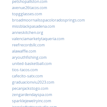
petshopallston.com
avenue26tacos.com
topgglasses.com
broadmoornailsspacoloradosprings.com
missblackpasadena.com
anneskitchen.org
valenciamarketytaqueria.com
reefrecordsllc.com
alawaffle.com
aryouthfishing.com
united-basketball.com
tios-tacos.com
cafecito-satx.com
graduacionviu2023.com
pecanjackstogo.com
zengardendayspa.com
sparklejewelryinc.com
ironcladtattoostudio.com