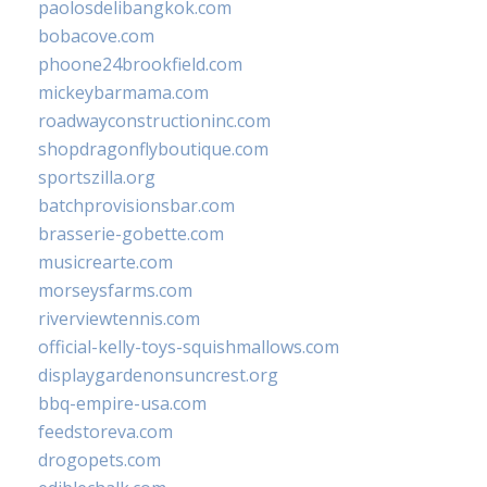
paolosdelibangkok.com
bobacove.com
phoone24brookfield.com
mickeybarmama.com
roadwayconstructioninc.com
shopdragonflyboutique.com
sportszilla.org
batchprovisionsbar.com
brasserie-gobette.com
musicrearte.com
morseysfarms.com
riverviewtennis.com
official-kelly-toys-squishmallows.com
displaygardenonsuncrest.org
bbq-empire-usa.com
feedstoreva.com
drogopets.com