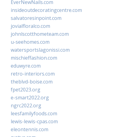
EverNewNails.com
insideoutdecoratingcentre.com
salvatoresinpoint.com
jovialfloralco.com
johnlscotthometeam.com
u-seehomes.com
watersportslagonissi.com
mischieffashion.com
eduwyre.com
retro-interiors.com
theblvd-boise.com
fpet2023.org
e-smart2022.org
ngrc2022.org
leesfamilyfoods.com
lewis-lewis-cpas.com
eleontennis.com