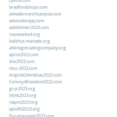
cyetus.com
bradfordshops.com
almadenranchsanjose.com
advocatevijay.com
adlibilimler2023.com
naswwebed.org
balithut-manado.org
alteregotradingcompany.org
aprce2022.com
ibie2022.com
sbcc-2022.com
AngolaOilAndGas2022.com
Convoy4Freedom2022.com
grur2023.org
hkhk2023.org
napm2023.org
apsdfd2023.org
forumausape2023.com