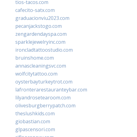
tios-tacos.com
cafecito-satx.com
graduacionviu2023.com
pecanjackstogo.com
zengardendayspa.com
sparklejewelryinc.com
ironcladtattoostudio.com
bruinshome.com
annascleaningsvc.com
wolfcitytattoo.com
oysterbayturkeytrot.com
lafronterarestauranteybar.com
lilyandrosetearoom.com
olivesburgberrypatch.com
theslushkids.com
giobastian.com
glpascensori.com