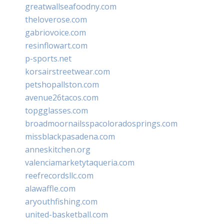
greatwallseafoodny.com
theloverose.com
gabriovoice.com
resinflowart.com
p-sports.net
korsairstreetwear.com
petshopallston.com
avenue26tacos.com
topgglasses.com
broadmoornailsspacoloradosprings.com
missblackpasadena.com
anneskitchen.org
valenciamarketytaqueria.com
reefrecordsllc.com
alawaffle.com
aryouthfishing.com
united-basketball.com