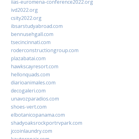
iias-euromena-conference2022.org
ivd2022.org
csity2022.org
ibsarstudyabroad.com
bennusehgall.com
tsecincinnati.com
roderconstructiongroup.com
plazabatai.com
hawkscayresort.com
hellonquads.com
diarioanimales.com
decogaleri.com
unavozparadios.com
shoes-vert.com
elbotanicopanama.com
shadyoaksrockportrvpark.com
jccoinlaundry.com