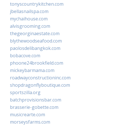
tonyscountrykitchen.com
jbellasnailspa.com
mychaihouse.com
alvisgrooming.com
thegeorginaestate.com
blythewoodseafood.com
paolosdelibangkok.com
bobacove.com
phoone24brookfield.com
mickeybarmama.com
roadwayconstructioninc.com
shopdragonflyboutique.com
sportszilla.org
batchprovisionsbar.com
brasserie-gobette.com
musicrearte.com
morseysfarms.com