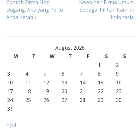
Post
Contoh Firma Non
Kelebihan Firma Umum
Dagang: Apa yang Perlu
sebagai Pilihan Karir di
Anda Ketahui
Indonesia
navigation
August 2026
M
T
W
T
F
S
S
1
2
3
4
5
6
7
8
9
10
11
12
13
14
15
16
17
18
19
20
21
22
23
24
25
26
27
28
29
30
31
« Jul