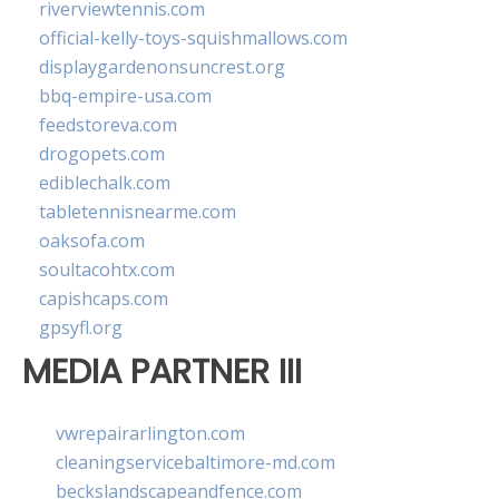
riverviewtennis.com
official-kelly-toys-squishmallows.com
displaygardenonsuncrest.org
bbq-empire-usa.com
feedstoreva.com
drogopets.com
ediblechalk.com
tabletennisnearme.com
oaksofa.com
soultacohtx.com
capishcaps.com
gpsyfl.org
MEDIA PARTNER III
vwrepairarlington.com
cleaningservicebaltimore-md.com
beckslandscapeandfence.com