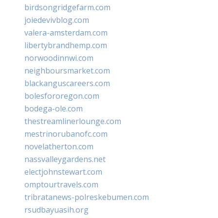
birdsongridgefarm.com
joiedevivblog.com
valera-amsterdam.com
libertybrandhemp.com
norwoodinnwi.com
neighboursmarket.com
blackanguscareers.com
bolesfororegon.com
bodega-ole.com
thestreamlinerlounge.com
mestrinorubanofc.com
novelatherton.com
nassvalleygardens.net
electjohnstewart.com
omptourtravels.com
tribratanews-polreskebumen.com
rsudbayuasih.org