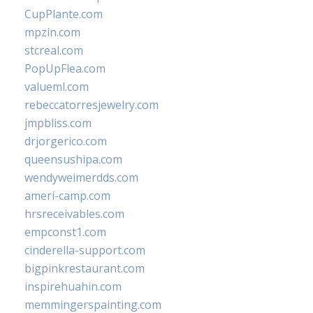
CupPlante.com
mpzin.com
stcreal.com
PopUpFlea.com
valueml.com
rebeccatorresjewelry.com
jmpbliss.com
drjorgerico.com
queensushipa.com
wendyweimerdds.com
ameri-camp.com
hrsreceivables.com
empconst1.com
cinderella-support.com
bigpinkrestaurant.com
inspirehuahin.com
memmingerspainting.com