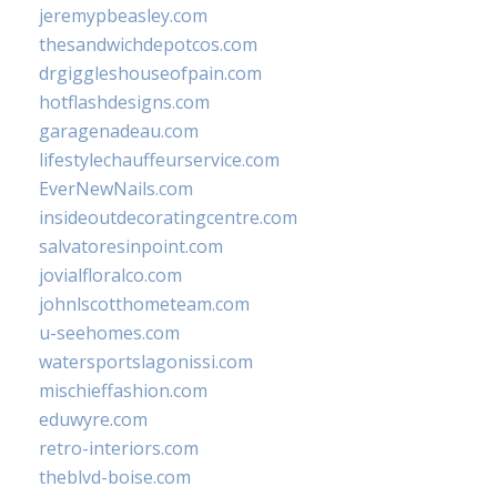
jeremypbeasley.com
thesandwichdepotcos.com
drgiggleshouseofpain.com
hotflashdesigns.com
garagenadeau.com
lifestylechauffeurservice.com
EverNewNails.com
insideoutdecoratingcentre.com
salvatoresinpoint.com
jovialfloralco.com
johnlscotthometeam.com
u-seehomes.com
watersportslagonissi.com
mischieffashion.com
eduwyre.com
retro-interiors.com
theblvd-boise.com