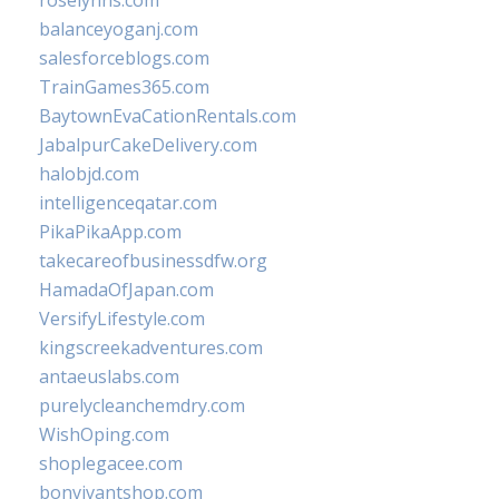
roselynns.com
balanceyoganj.com
salesforceblogs.com
TrainGames365.com
BaytownEvaCationRentals.com
JabalpurCakeDelivery.com
halobjd.com
intelligenceqatar.com
PikaPikaApp.com
takecareofbusinessdfw.org
HamadaOfJapan.com
VersifyLifestyle.com
kingscreekadventures.com
antaeuslabs.com
purelycleanchemdry.com
WishOping.com
shoplegacee.com
bonvivantshop.com