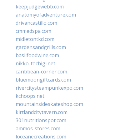
keepjudgewebb.com
anatomyofadventure.com
drivancastillo.com
cmmedspa.com
midletontkd.com
gardensandgrills.com
basilfoodwine.com
nikko-tochigi.net
caribbean-corner.com
bluemoongiftcards.com
rivercitysteampunkexpo.com
kchoops.net
mountainsideskateshop.com
kirtlandcitytavern.com
301nutritionspot.com
ammos-stores.com
loceanecreations.com