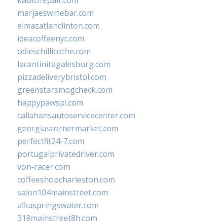
kautorepair.com
marjaeswinebar.com
elmazatlanclinton.com
ideacoffeenyc.com
odieschillicothe.com
lacantinitagalesburg.com
pizzadeliverybristol.com
greenstarsmogcheck.com
happypawspl.com
callahansautoservicecenter.com
georgiascornermarket.com
perfectfit24-7.com
portugalprivatedriver.com
von-racer.com
coffeeshopcharleston.com
salon104mainstreet.com
alkaspringswater.com
318mainstreet8h.com