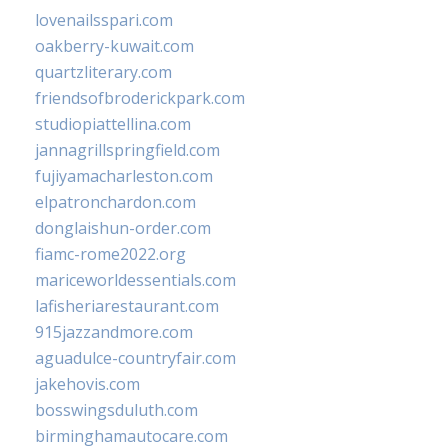
lovenailsspari.com
oakberry-kuwait.com
quartzliterary.com
friendsofbroderickpark.com
studiopiattellina.com
jannagrillspringfield.com
fujiyamacharleston.com
elpatronchardon.com
donglaishun-order.com
fiamc-rome2022.org
mariceworldessentials.com
lafisheriarestaurant.com
915jazzandmore.com
aguadulce-countryfair.com
jakehovis.com
bosswingsduluth.com
birminghamautocare.com