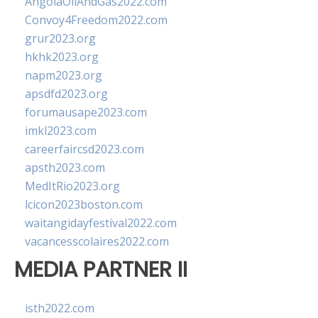
AngolaOilAndGas2022.com
Convoy4Freedom2022.com
grur2023.org
hkhk2023.org
napm2023.org
apsdfd2023.org
forumausape2023.com
imkl2023.com
careerfaircsd2023.com
apsth2023.com
MedItRio2023.org
lcicon2023boston.com
waitangidayfestival2022.com
vacancesscolaires2022.com
MEDIA PARTNER II
isth2022.com