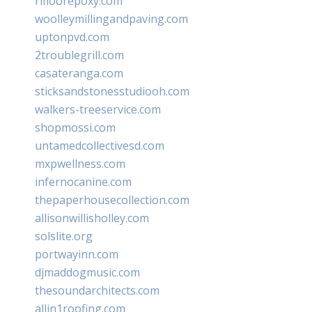
rifloorepoxy.com
woolleymillingandpaving.com
uptonpvd.com
2troublegrill.com
casateranga.com
sticksandstonesstudiooh.com
walkers-treeservice.com
shopmossi.com
untamedcollectivesd.com
mxpwellness.com
infernocanine.com
thepaperhousecollection.com
allisonwillisholley.com
solslite.org
portwayinn.com
djmaddogmusic.com
thesoundarchitects.com
allin1roofing.com