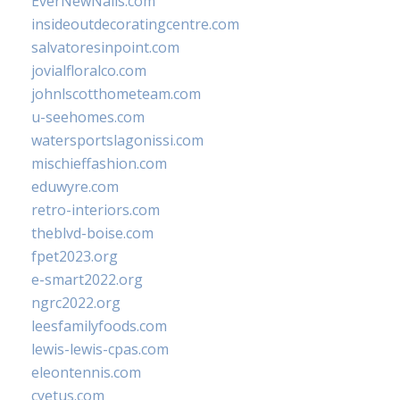
EverNewNails.com
insideoutdecoratingcentre.com
salvatoresinpoint.com
jovialfloralco.com
johnlscotthometeam.com
u-seehomes.com
watersportslagonissi.com
mischieffashion.com
eduwyre.com
retro-interiors.com
theblvd-boise.com
fpet2023.org
e-smart2022.org
ngrc2022.org
leesfamilyfoods.com
lewis-lewis-cpas.com
eleontennis.com
cyetus.com