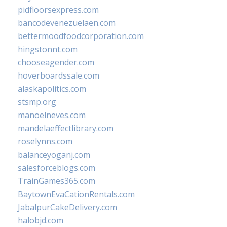
pidfloorsexpress.com
bancodevenezuelaen.com
bettermoodfoodcorporation.com
hingstonnt.com
chooseagender.com
hoverboardssale.com
alaskapolitics.com
stsmp.org
manoelneves.com
mandelaeffectlibrary.com
roselynns.com
balanceyoganj.com
salesforceblogs.com
TrainGames365.com
BaytownEvaCationRentals.com
JabalpurCakeDelivery.com
halobjd.com