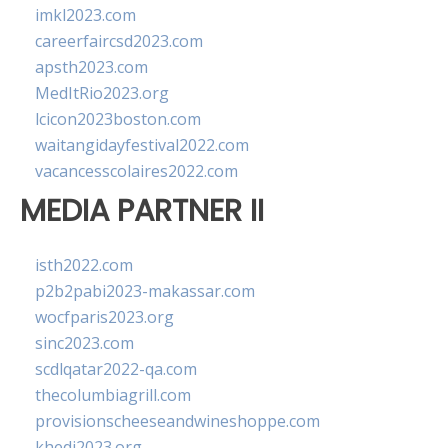
imkl2023.com
careerfaircsd2023.com
apsth2023.com
MedItRio2023.org
lcicon2023boston.com
waitangidayfestival2022.com
vacancesscolaires2022.com
MEDIA PARTNER II
isth2022.com
p2b2pabi2023-makassar.com
wocfparis2023.org
sinc2023.com
scdlqatar2022-qa.com
thecolumbiagrill.com
provisionscheeseandwineshoppe.com
khedi2023.org