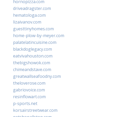
hornopizza.com
driveadragster.com
hematologa.com
lizaivanov.com
guesttinyhomes.com
home-plow-by-meyer.com
palatelatincuisine.com
blackdoglegacy.com
eatvivahouston.com
thebigshowok.com
chimeandstave.com
greatwallseafoodny.com
theloverose.com
gabriovoice.com
resinflowart.com
p-sports.net
korsairstreetwear.com
petshopallston.com