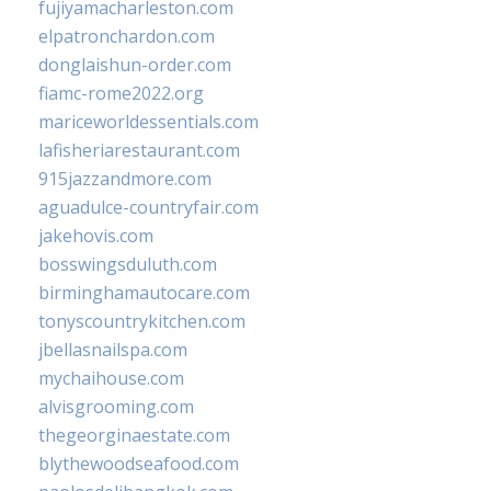
fujiyamacharleston.com
elpatronchardon.com
donglaishun-order.com
fiamc-rome2022.org
mariceworldessentials.com
lafisheriarestaurant.com
915jazzandmore.com
aguadulce-countryfair.com
jakehovis.com
bosswingsduluth.com
birminghamautocare.com
tonyscountrykitchen.com
jbellasnailspa.com
mychaihouse.com
alvisgrooming.com
thegeorginaestate.com
blythewoodseafood.com