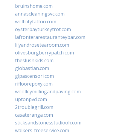
bruinshome.com
annascleaningsvc.com
wolfcitytattoo.com
oysterbayturkeytrot.com
lafronterarestauranteybar.com
lilyandrosetearoom.com
olivesburgberrypatch.com
theslushkids.com
giobastian.com
glpascensori.com
rifloorepoxy.com
woolleymillingandpaving.com
uptonpvd.com
2troublegrill.com
casateranga.com
sticksandstonesstudiooh.com
walkers-treeservice.com