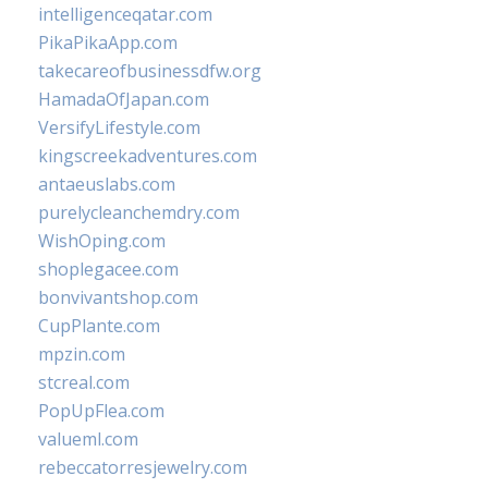
intelligenceqatar.com
PikaPikaApp.com
takecareofbusinessdfw.org
HamadaOfJapan.com
VersifyLifestyle.com
kingscreekadventures.com
antaeuslabs.com
purelycleanchemdry.com
WishOping.com
shoplegacee.com
bonvivantshop.com
CupPlante.com
mpzin.com
stcreal.com
PopUpFlea.com
valueml.com
rebeccatorresjewelry.com