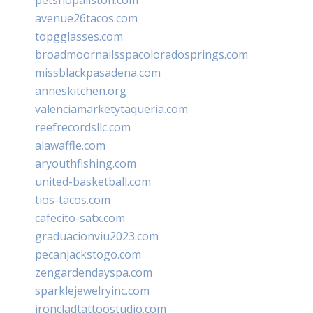
avenue26tacos.com
topgglasses.com
broadmoornailsspacoloradosprings.com
missblackpasadena.com
anneskitchen.org
valenciamarketytaqueria.com
reefrecordsllc.com
alawaffle.com
aryouthfishing.com
united-basketball.com
tios-tacos.com
cafecito-satx.com
graduacionviu2023.com
pecanjackstogo.com
zengardendayspa.com
sparklejewelryinc.com
ironcladtattoostudio.com