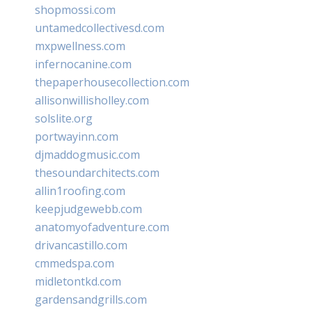
shopmossi.com
untamedcollectivesd.com
mxpwellness.com
infernocanine.com
thepaperhousecollection.com
allisonwillisholley.com
solslite.org
portwayinn.com
djmaddogmusic.com
thesoundarchitects.com
allin1roofing.com
keepjudgewebb.com
anatomyofadventure.com
drivancastillo.com
cmmedspa.com
midletontkd.com
gardensandgrills.com