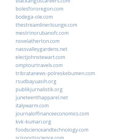
blackanguscareers.com
bolesfororegon.com
bodega-ole.com
thestreamlinerlounge.com
mestrinorubanofc.com
novelatherton.com
nassvalleygardens.net
electjohnstewart.com
omptourtravels.com
tribratanews-polreskebumen.com
rsudbayuasih.org
publikjurnalistik.org
juneteenthapparel.net
italywarm.com
journaloffinanceeconomics.com
kvk-kumari.org
foodscienceandtechnology.com
scisportsscience.com