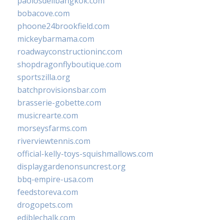
paolosdelibangkok.com
bobacove.com
phoone24brookfield.com
mickeybarmama.com
roadwayconstructioninc.com
shopdragonflyboutique.com
sportszilla.org
batchprovisionsbar.com
brasserie-gobette.com
musicrearte.com
morseysfarms.com
riverviewtennis.com
official-kelly-toys-squishmallows.com
displaygardenonsuncrest.org
bbq-empire-usa.com
feedstoreva.com
drogopets.com
ediblechalk.com