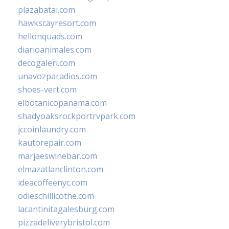
plazabatai.com
hawkscayresort.com
hellonquads.com
diarioanimales.com
decogaleri.com
unavozparadios.com
shoes-vert.com
elbotanicopanama.com
shadyoaksrockportrvpark.com
jccoinlaundry.com
kautorepair.com
marjaeswinebar.com
elmazatlanclinton.com
ideacoffeenyc.com
odieschillicothe.com
lacantinitagalesburg.com
pizzadeliverybristol.com