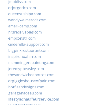
jmpbliss.com
drjorgerico.com
queensushipa.com
wendyweimerdds.com
ameri-camp.com
hrsreceivables.com
empconst1.com
cinderella-support.com
bigpinkrestaurant.com
inspirehuahin.com
memmingerspainting.com
jeremypbeasley.com
thesandwichdepotcos.com
drgiggleshouseofpain.com
hotflashdesigns.com
garagenadeau.com
lifestylechauffeurservice.com