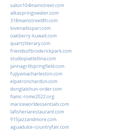
salon104mainstreet.com
alkaspringswater.com
318mainstreet8h.com
lovenailsspari.com
oakberry-kuwait.com
quartzliterary.com
friendsofbroderickpark.com
studiopiattellina.com
jannagrillspringfield.com
fujiyamacharleston.com
elpatronchardon.com
donglaishun-order.com
fiamc-rome2022.org
mariceworldessentials.com
lafisheriarestaurant.com
915jazzandmore.com
aguadulce-countryfair.com