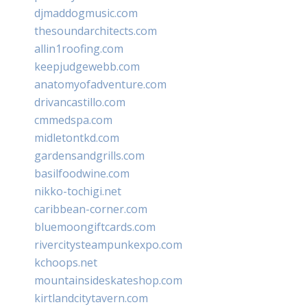
djmaddogmusic.com
thesoundarchitects.com
allin1roofing.com
keepjudgewebb.com
anatomyofadventure.com
drivancastillo.com
cmmedspa.com
midletontkd.com
gardensandgrills.com
basilfoodwine.com
nikko-tochigi.net
caribbean-corner.com
bluemoongiftcards.com
rivercitysteampunkexpo.com
kchoops.net
mountainsideskateshop.com
kirtlandcitytavern.com