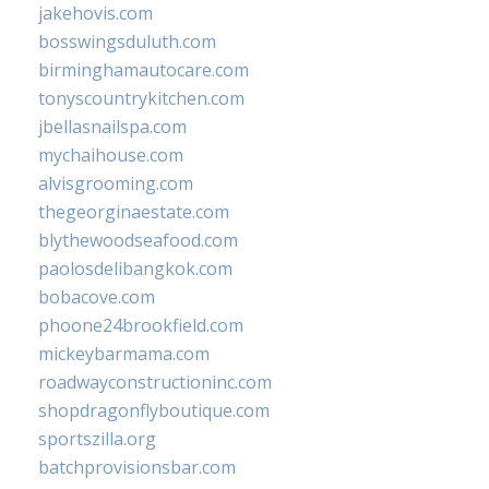
jakehovis.com
bosswingsduluth.com
birminghamautocare.com
tonyscountrykitchen.com
jbellasnailspa.com
mychaihouse.com
alvisgrooming.com
thegeorginaestate.com
blythewoodseafood.com
paolosdelibangkok.com
bobacove.com
phoone24brookfield.com
mickeybarmama.com
roadwayconstructioninc.com
shopdragonflyboutique.com
sportszilla.org
batchprovisionsbar.com