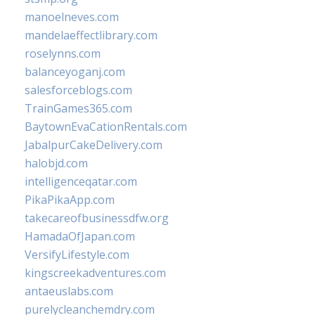
manoelneves.com
mandelaeffectlibrary.com
roselynns.com
balanceyoganj.com
salesforceblogs.com
TrainGames365.com
BaytownEvaCationRentals.com
JabalpurCakeDelivery.com
halobjd.com
intelligenceqatar.com
PikaPikaApp.com
takecareofbusinessdfw.org
HamadaOfJapan.com
VersifyLifestyle.com
kingscreekadventures.com
antaeuslabs.com
purelycleanchemdry.com