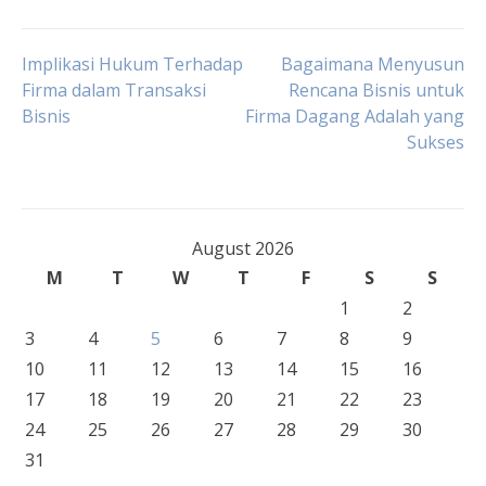
Post
Implikasi Hukum Terhadap
Bagaimana Menyusun
Firma dalam Transaksi
Rencana Bisnis untuk
Bisnis
Firma Dagang Adalah yang
navigation
Sukses
August 2026
M
T
W
T
F
S
S
1
2
3
4
5
6
7
8
9
10
11
12
13
14
15
16
17
18
19
20
21
22
23
24
25
26
27
28
29
30
31