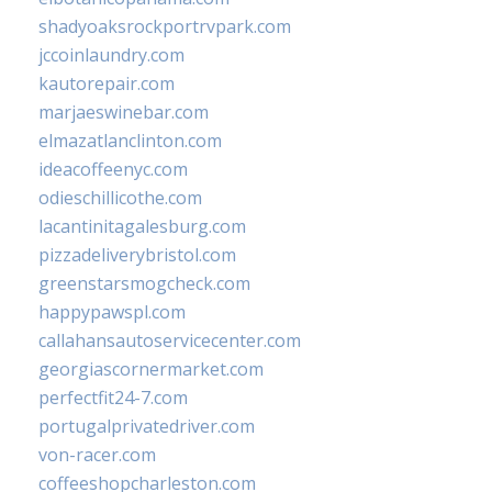
shadyoaksrockportrvpark.com
jccoinlaundry.com
kautorepair.com
marjaeswinebar.com
elmazatlanclinton.com
ideacoffeenyc.com
odieschillicothe.com
lacantinitagalesburg.com
pizzadeliverybristol.com
greenstarsmogcheck.com
happypawspl.com
callahansautoservicecenter.com
georgiascornermarket.com
perfectfit24-7.com
portugalprivatedriver.com
von-racer.com
coffeeshopcharleston.com