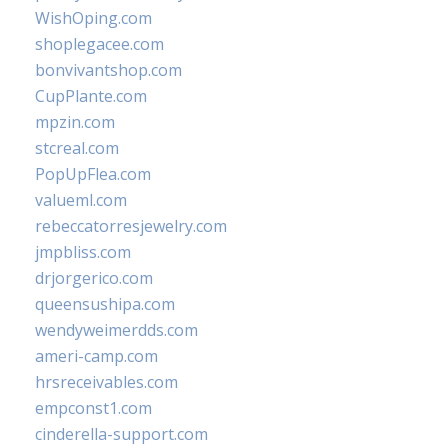
WishOping.com
shoplegacee.com
bonvivantshop.com
CupPlante.com
mpzin.com
stcreal.com
PopUpFlea.com
valueml.com
rebeccatorresjewelry.com
jmpbliss.com
drjorgerico.com
queensushipa.com
wendyweimerdds.com
ameri-camp.com
hrsreceivables.com
empconst1.com
cinderella-support.com