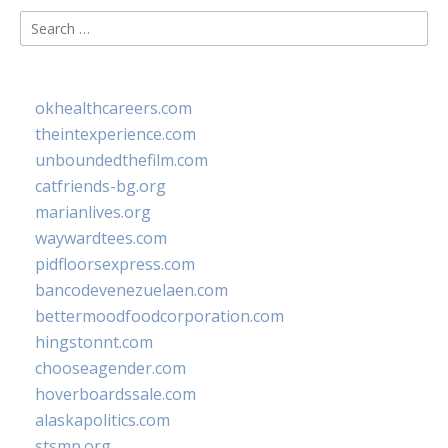
Search
for:
okhealthcareers.com
theintexperience.com
unboundedthefilm.com
catfriends-bg.org
marianlives.org
waywardtees.com
pidfloorsexpress.com
bancodevenezuelaen.com
bettermoodfoodcorporation.com
hingstonnt.com
chooseagender.com
hoverboardssale.com
alaskapolitics.com
stsmp.org