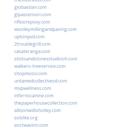
giobastian.com
glpascensori.com
rifloorepoxy.com
woolleymillingandpaving.com
uptonpvd.com
2troublegrill.com
casateranga.com
sticksandstonesstudiooh.com
walkers-treeservice.com
shopmossi.com
untamedcollectivesd.com
mxpwellness.com
infernocanine.com
thepaperhousecollection.com
allisonwillisholley.com
solslite.org
portwayinn.com