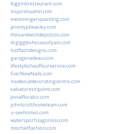
bigpinkrestaurant.com
inspirehuahin.com
memmingerspainting.com
jeremypbeasley.com
thesandwichdepotcos.com
drgiggleshouseofpain.com
hotflashdesigns.com
garagenadeau.com
lifestylechauffeurservice.com
EverNewNails.com
insideoutdecoratingcentre.com
salvatoresinpoint.com
jovialfloralco.com
johnlscotthometeam.com
u-seehomes.com
watersportslagonissi.com
mischieffashion.com