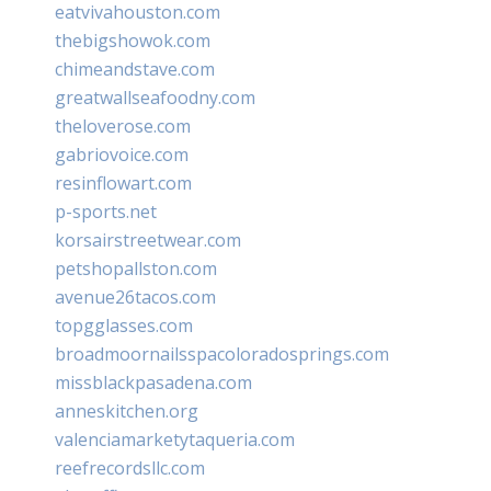
eatvivahouston.com
thebigshowok.com
chimeandstave.com
greatwallseafoodny.com
theloverose.com
gabriovoice.com
resinflowart.com
p-sports.net
korsairstreetwear.com
petshopallston.com
avenue26tacos.com
topgglasses.com
broadmoornailsspacoloradosprings.com
missblackpasadena.com
anneskitchen.org
valenciamarketytaqueria.com
reefrecordsllc.com