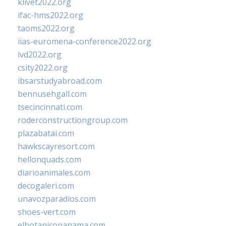
klivet2022.org
ifac-hms2022.org
taoms2022.org
iias-euromena-conference2022.org
ivd2022.org
csity2022.org
ibsarstudyabroad.com
bennusehgall.com
tsecincinnati.com
roderconstructiongroup.com
plazabatai.com
hawkscayresort.com
hellonquads.com
diarioanimales.com
decogaleri.com
unavozparadios.com
shoes-vert.com
elbotanicopanama.com