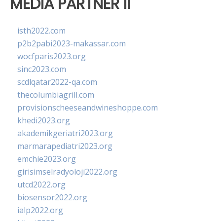
MEDIA PARTNER II
isth2022.com
p2b2pabi2023-makassar.com
wocfparis2023.org
sinc2023.com
scdlqatar2022-qa.com
thecolumbiagrill.com
provisionscheeseandwineshoppe.com
khedi2023.org
akademikgeriatri2023.org
marmarapediatri2023.org
emchie2023.org
girisimselradyoloji2022.org
utcd2022.org
biosensor2022.org
ialp2022.org