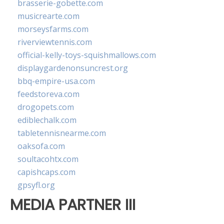
brasserie-gobette.com
musicrearte.com
morseysfarms.com
riverviewtennis.com
official-kelly-toys-squishmallows.com
displaygardenonsuncrest.org
bbq-empire-usa.com
feedstoreva.com
drogopets.com
ediblechalk.com
tabletennisnearme.com
oaksofa.com
soultacohtx.com
capishcaps.com
gpsyfl.org
MEDIA PARTNER III