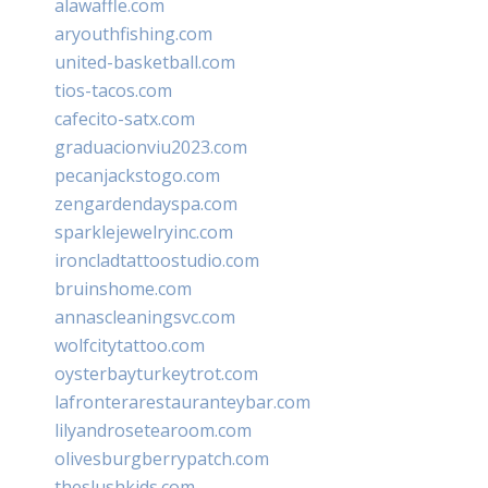
alawaffle.com
aryouthfishing.com
united-basketball.com
tios-tacos.com
cafecito-satx.com
graduacionviu2023.com
pecanjackstogo.com
zengardendayspa.com
sparklejewelryinc.com
ironcladtattoostudio.com
bruinshome.com
annascleaningsvc.com
wolfcitytattoo.com
oysterbayturkeytrot.com
lafronterarestauranteybar.com
lilyandrosetearoom.com
olivesburgberrypatch.com
theslushkids.com