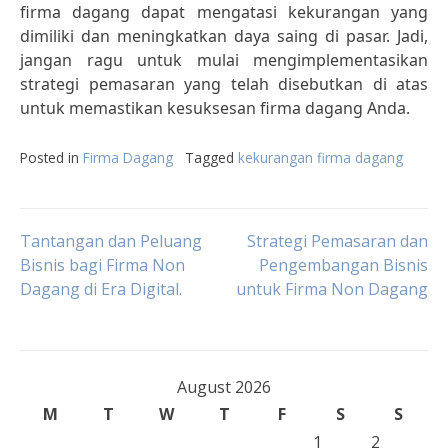
firma dagang dapat mengatasi kekurangan yang
dimiliki dan meningkatkan daya saing di pasar. Jadi,
jangan ragu untuk mulai mengimplementasikan
strategi pemasaran yang telah disebutkan di atas
untuk memastikan kesuksesan firma dagang Anda.
Posted in
Firma Dagang
Tagged
kekurangan firma dagang
Post
Tantangan dan Peluang
Strategi Pemasaran dan
Bisnis bagi Firma Non
Pengembangan Bisnis
Dagang di Era Digital.
untuk Firma Non Dagang
navigation
August 2026
M
T
W
T
F
S
S
1
2