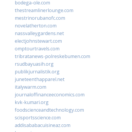
bodega-ole.com
thestreamlinerlounge.com
mestrinorubanofc.com
novelatherton.com
nassvalleygardens.net
electjohnstewart.com
omptourtravels.com
tribratanews-polreskebumen.com
rsudbayuasih.org
publikjurnalistik.org
juneteenthapparel.net
italywarm.com
journaloffinanceeconomics.com
kvk-kumari.org
foodscienceandtechnology.com
scisportsscience.com
addisababacuisineaz.com