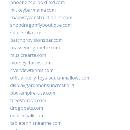
phoone24brookfield.com
mickeybarmama.com
roadwayconstructioninc.com
shopdragonflyboutique.com
sportszilla.org
batchprovisionsbar.com
brasserie-gobette.com
musicrearte.com
morseysfarms.com
riverviewtennis.com
official-kelly-toys-squishmallows.com
displaygardenonsuncrest.org
bbq-empire-usa.com
feedstoreva.com
drogopets.com
ediblechalk.com
tabletennisnearme.com