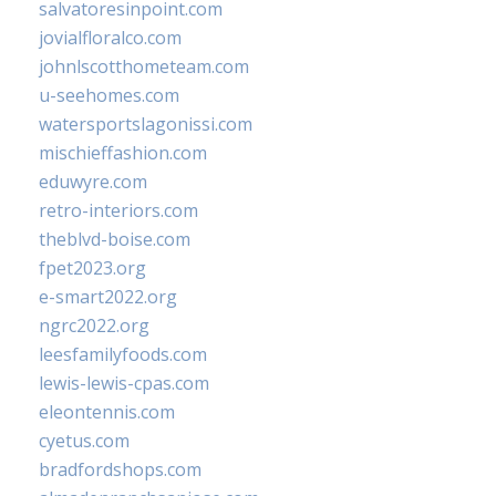
salvatoresinpoint.com
jovialfloralco.com
johnlscotthometeam.com
u-seehomes.com
watersportslagonissi.com
mischieffashion.com
eduwyre.com
retro-interiors.com
theblvd-boise.com
fpet2023.org
e-smart2022.org
ngrc2022.org
leesfamilyfoods.com
lewis-lewis-cpas.com
eleontennis.com
cyetus.com
bradfordshops.com