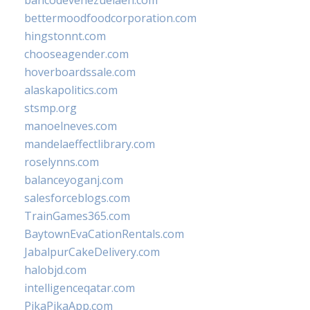
bancodevenezuelaen.com
bettermoodfoodcorporation.com
hingstonnt.com
chooseagender.com
hoverboardssale.com
alaskapolitics.com
stsmp.org
manoelneves.com
mandelaeffectlibrary.com
roselynns.com
balanceyoganj.com
salesforceblogs.com
TrainGames365.com
BaytownEvaCationRentals.com
JabalpurCakeDelivery.com
halobjd.com
intelligenceqatar.com
PikaPikaApp.com