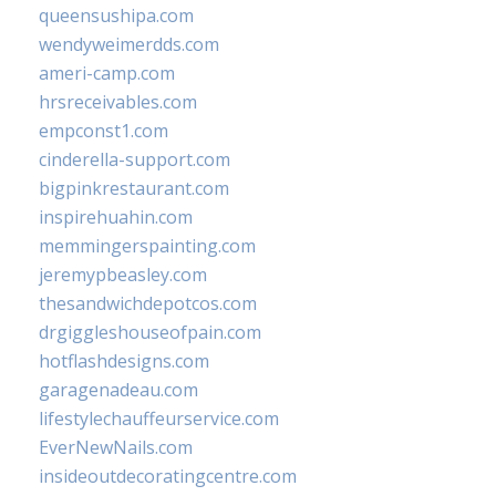
queensushipa.com
wendyweimerdds.com
ameri-camp.com
hrsreceivables.com
empconst1.com
cinderella-support.com
bigpinkrestaurant.com
inspirehuahin.com
memmingerspainting.com
jeremypbeasley.com
thesandwichdepotcos.com
drgiggleshouseofpain.com
hotflashdesigns.com
garagenadeau.com
lifestylechauffeurservice.com
EverNewNails.com
insideoutdecoratingcentre.com