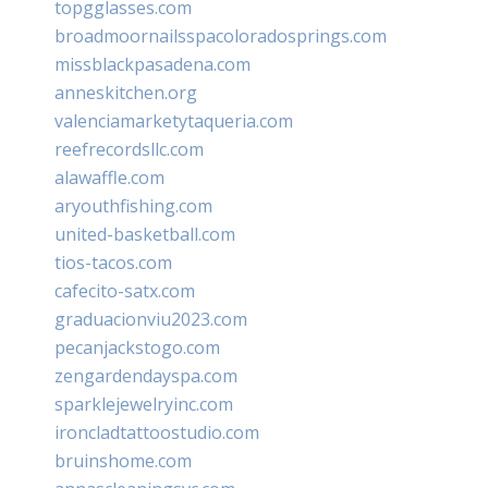
topgglasses.com
broadmoornailsspacoloradosprings.com
missblackpasadena.com
anneskitchen.org
valenciamarketytaqueria.com
reefrecordsllc.com
alawaffle.com
aryouthfishing.com
united-basketball.com
tios-tacos.com
cafecito-satx.com
graduacionviu2023.com
pecanjackstogo.com
zengardendayspa.com
sparklejewelryinc.com
ironcladtattoostudio.com
bruinshome.com