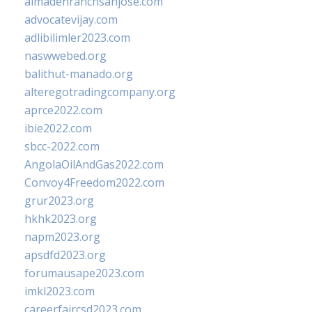
almadenranchsanjose.com
advocatevijay.com
adlibilimler2023.com
naswwebed.org
balithut-manado.org
alteregotradingcompany.org
aprce2022.com
ibie2022.com
sbcc-2022.com
AngolaOilAndGas2022.com
Convoy4Freedom2022.com
grur2023.org
hkhk2023.org
napm2023.org
apsdfd2023.org
forumausape2023.com
imkl2023.com
careerfaircsd2023.com