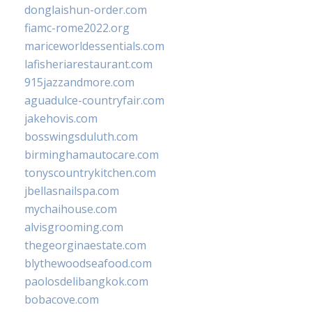
donglaishun-order.com
fiamc-rome2022.org
mariceworldessentials.com
lafisheriarestaurant.com
915jazzandmore.com
aguadulce-countryfair.com
jakehovis.com
bosswingsduluth.com
birminghamautocare.com
tonyscountrykitchen.com
jbellasnailspa.com
mychaihouse.com
alvisgrooming.com
thegeorginaestate.com
blythewoodseafood.com
paolosdelibangkok.com
bobacove.com