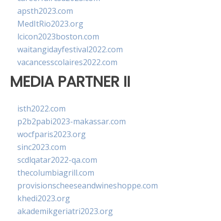
apsth2023.com
MedItRio2023.org
lcicon2023boston.com
waitangidayfestival2022.com
vacancesscolaires2022.com
MEDIA PARTNER II
isth2022.com
p2b2pabi2023-makassar.com
wocfparis2023.org
sinc2023.com
scdlqatar2022-qa.com
thecolumbiagrill.com
provisionscheeseandwineshoppe.com
khedi2023.org
akademikgeriatri2023.org