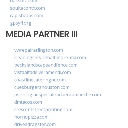
oaksofa.com
soultacohtx.com
capishcaps.com
gpsyfl.org
MEDIA PARTNER III
vwrepairarlington.com
cleaningservicebaltimore-md.com
beckslandscapeandfence.com
vistaaltadelveramendi.com
coastlinecateringnc.com
cuesburgershouston.com
psicologiaespecializadaencampeche.com
dmtacos.com
crescentstreetprinting.com
hornopizza.com
driveadragster.com