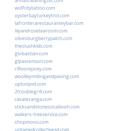
annascleaningsvc.com
wolfcitytattoo.com
oysterbayturkeytrot.com
lafronterarestauranteybar.com
lilyandrosetearoom.com
olivesburgberrypatch.com
theslushkids.com
giobastian.com
glpascensori.com
rifloorepoxy.com
woolleymillingandpaving.com
uptonpvd.com
2troublegrill.com
casateranga.com
sticksandstonesstudiooh.com
walkers-treeservice.com
shopmossi.com
untamedcollectivesd.com