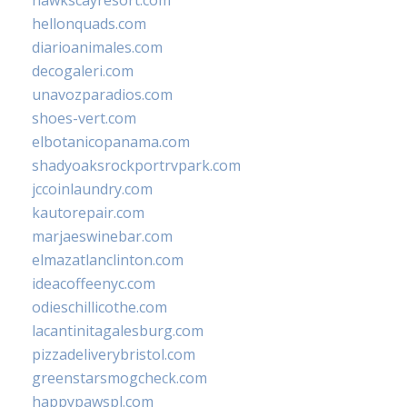
hawkscayresort.com
hellonquads.com
diarioanimales.com
decogaleri.com
unavozparadios.com
shoes-vert.com
elbotanicopanama.com
shadyoaksrockportrvpark.com
jccoinlaundry.com
kautorepair.com
marjaeswinebar.com
elmazatlanclinton.com
ideacoffeenyc.com
odieschillicothe.com
lacantinitagalesburg.com
pizzadeliverybristol.com
greenstarsmogcheck.com
happypawspl.com