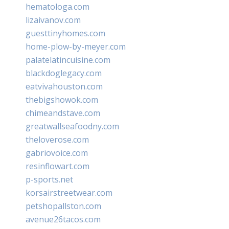
hematologa.com
lizaivanov.com
guesttinyhomes.com
home-plow-by-meyer.com
palatelatincuisine.com
blackdoglegacy.com
eatvivahouston.com
thebigshowok.com
chimeandstave.com
greatwallseafoodny.com
theloverose.com
gabriovoice.com
resinflowart.com
p-sports.net
korsairstreetwear.com
petshopallston.com
avenue26tacos.com