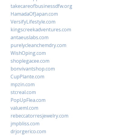
takecareofbusinessdfw.org
HamadaOfJapan.com
VersifyLifestyle.com
kingscreekadventures.com
antaeuslabs.com
purelycleanchemdry.com
WishOping.com
shoplegacee.com
bonvivantshop.com
CupPlante.com
mpzin.com
stcreal.com
PopUpFlea.com
valueml.com
rebeccatorresjewelry.com
jmpbliss.com
drjorgerico.com