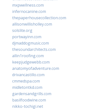
mxpwellness.com
infernocanine.com
thepaperhousecollection.com
allisonwillisholley.com
solslite.org
portwayinn.com
djmaddogmusic.com
thesoundarchitects.com
allin1roofing.com
keepjudgewebb.com
anatomyofadventure.com
drivancastillo.com
cmmedspa.com
midletontkd.com
gardensandgrills.com
basilfoodwine.com
nikko-tochigi.net