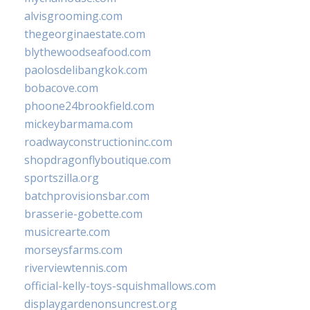
alvisgrooming.com
thegeorginaestate.com
blythewoodseafood.com
paolosdelibangkok.com
bobacove.com
phoone24brookfield.com
mickeybarmama.com
roadwayconstructioninc.com
shopdragonflyboutique.com
sportszilla.org
batchprovisionsbar.com
brasserie-gobette.com
musicrearte.com
morseysfarms.com
riverviewtennis.com
official-kelly-toys-squishmallows.com
displaygardenonsuncrest.org