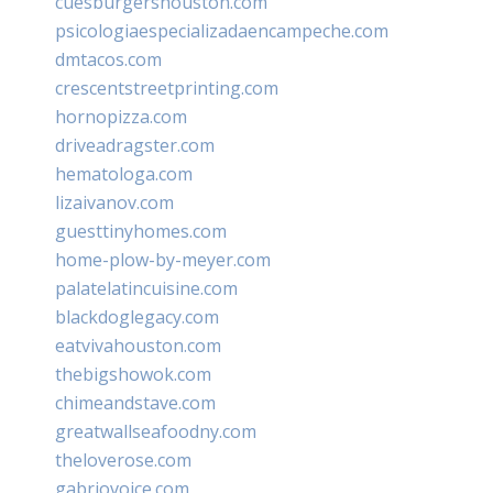
cuesburgershouston.com
psicologiaespecializadaencampeche.com
dmtacos.com
crescentstreetprinting.com
hornopizza.com
driveadragster.com
hematologa.com
lizaivanov.com
guesttinyhomes.com
home-plow-by-meyer.com
palatelatincuisine.com
blackdoglegacy.com
eatvivahouston.com
thebigshowok.com
chimeandstave.com
greatwallseafoodny.com
theloverose.com
gabriovoice.com