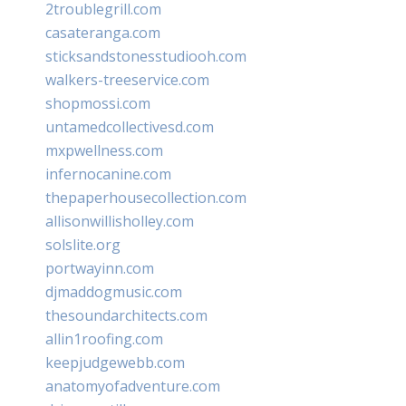
2troublegrill.com
casateranga.com
sticksandstonesstudiooh.com
walkers-treeservice.com
shopmossi.com
untamedcollectivesd.com
mxpwellness.com
infernocanine.com
thepaperhousecollection.com
allisonwillisholley.com
solslite.org
portwayinn.com
djmaddogmusic.com
thesoundarchitects.com
allin1roofing.com
keepjudgewebb.com
anatomyofadventure.com