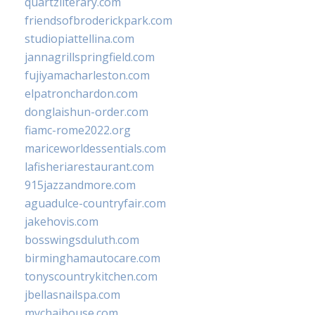
quartzliterary.com
friendsofbroderickpark.com
studiopiattellina.com
jannagrillspringfield.com
fujiyamacharleston.com
elpatronchardon.com
donglaishun-order.com
fiamc-rome2022.org
mariceworldessentials.com
lafisheriarestaurant.com
915jazzandmore.com
aguadulce-countryfair.com
jakehovis.com
bosswingsduluth.com
birminghamautocare.com
tonyscountrykitchen.com
jbellasnailspa.com
mychaihouse.com