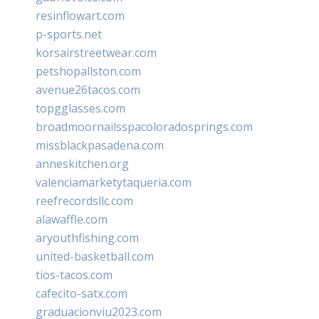
resinflowart.com
p-sports.net
korsairstreetwear.com
petshopallston.com
avenue26tacos.com
topgglasses.com
broadmoornailsspacoloradosprings.com
missblackpasadena.com
anneskitchen.org
valenciamarketytaqueria.com
reefrecordsllc.com
alawaffle.com
aryouthfishing.com
united-basketball.com
tios-tacos.com
cafecito-satx.com
graduacionviu2023.com