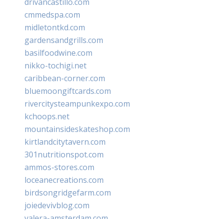
drivancastillo.com
cmmedspa.com
midletontkd.com
gardensandgrills.com
basilfoodwine.com
nikko-tochigi.net
caribbean-corner.com
bluemoongiftcards.com
rivercitysteampunkexpo.com
kchoops.net
mountainsideskateshop.com
kirtlandcitytavern.com
301nutritionspot.com
ammos-stores.com
loceanecreations.com
birdsongridgefarm.com
joiedevivblog.com
valera-amsterdam.com