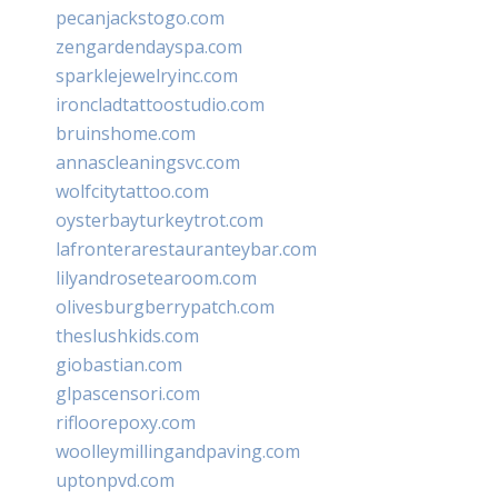
pecanjackstogo.com
zengardendayspa.com
sparklejewelryinc.com
ironcladtattoostudio.com
bruinshome.com
annascleaningsvc.com
wolfcitytattoo.com
oysterbayturkeytrot.com
lafronterarestauranteybar.com
lilyandrosetearoom.com
olivesburgberrypatch.com
theslushkids.com
giobastian.com
glpascensori.com
rifloorepoxy.com
woolleymillingandpaving.com
uptonpvd.com