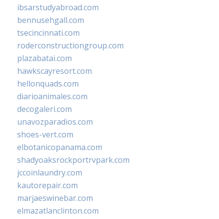
ibsarstudyabroad.com
bennusehgall.com
tsecincinnati.com
roderconstructiongroup.com
plazabatai.com
hawkscayresort.com
hellonquads.com
diarioanimales.com
decogaleri.com
unavozparadios.com
shoes-vert.com
elbotanicopanama.com
shadyoaksrockportrvpark.com
jccoinlaundry.com
kautorepair.com
marjaeswinebar.com
elmazatlanclinton.com