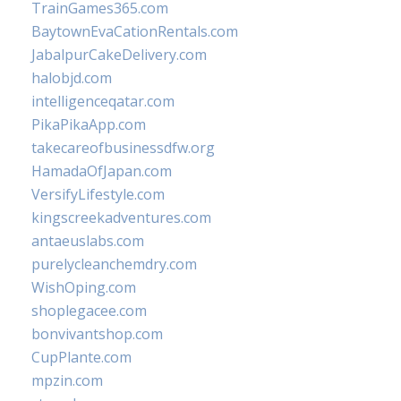
TrainGames365.com
BaytownEvaCationRentals.com
JabalpurCakeDelivery.com
halobjd.com
intelligenceqatar.com
PikaPikaApp.com
takecareofbusinessdfw.org
HamadaOfJapan.com
VersifyLifestyle.com
kingscreekadventures.com
antaeuslabs.com
purelycleanchemdry.com
WishOping.com
shoplegacee.com
bonvivantshop.com
CupPlante.com
mpzin.com