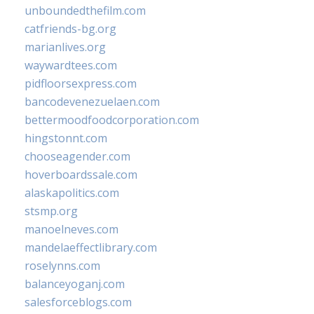
unboundedthefilm.com
catfriends-bg.org
marianlives.org
waywardtees.com
pidfloorsexpress.com
bancodevenezuelaen.com
bettermoodfoodcorporation.com
hingstonnt.com
chooseagender.com
hoverboardssale.com
alaskapolitics.com
stsmp.org
manoelneves.com
mandelaeffectlibrary.com
roselynns.com
balanceyoganj.com
salesforceblogs.com