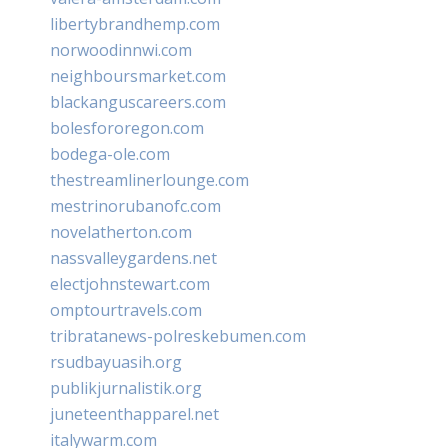
libertybrandhemp.com
norwoodinnwi.com
neighboursmarket.com
blackanguscareers.com
bolesfororegon.com
bodega-ole.com
thestreamlinerlounge.com
mestrinorubanofc.com
novelatherton.com
nassvalleygardens.net
electjohnstewart.com
omptourtravels.com
tribratanews-polreskebumen.com
rsudbayuasih.org
publikjurnalistik.org
juneteenthapparel.net
italywarm.com