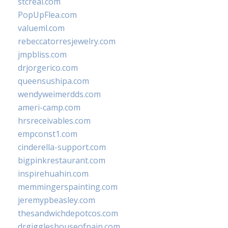
stcreal.com
PopUpFlea.com
valueml.com
rebeccatorresjewelry.com
jmpbliss.com
drjorgerico.com
queensushipa.com
wendyweimerdds.com
ameri-camp.com
hrsreceivables.com
empconst1.com
cinderella-support.com
bigpinkrestaurant.com
inspirehuahin.com
memmingerspainting.com
jeremypbeasley.com
thesandwichdepotcos.com
drgiggleshouseofpain.com