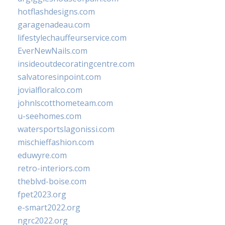
hotflashdesigns.com
garagenadeau.com
lifestylechauffeurservice.com
EverNewNails.com
insideoutdecoratingcentre.com
salvatoresinpoint.com
jovialfloralco.com
johnlscotthometeam.com
u-seehomes.com
watersportslagonissi.com
mischieffashion.com
eduwyre.com
retro-interiors.com
theblvd-boise.com
fpet2023.org
e-smart2022.org
ngrc2022.org