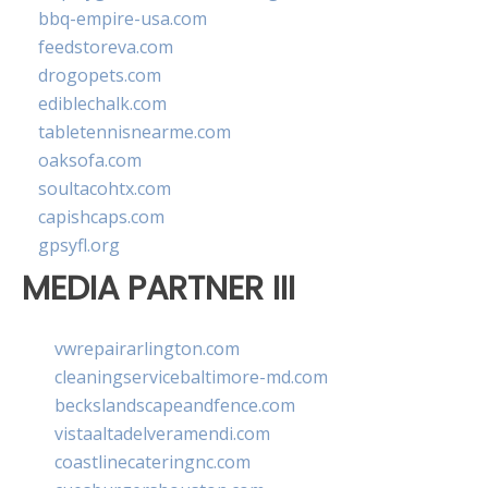
bbq-empire-usa.com
feedstoreva.com
drogopets.com
ediblechalk.com
tabletennisnearme.com
oaksofa.com
soultacohtx.com
capishcaps.com
gpsyfl.org
MEDIA PARTNER III
vwrepairarlington.com
cleaningservicebaltimore-md.com
beckslandscapeandfence.com
vistaaltadelveramendi.com
coastlinecateringnc.com