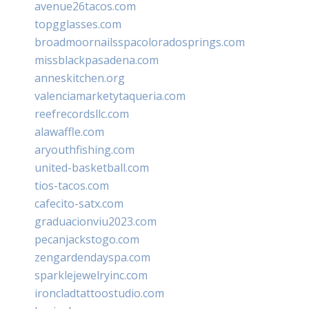
avenue26tacos.com
topgglasses.com
broadmoornailsspacoloradosprings.com
missblackpasadena.com
anneskitchen.org
valenciamarketytaqueria.com
reefrecordsllc.com
alawaffle.com
aryouthfishing.com
united-basketball.com
tios-tacos.com
cafecito-satx.com
graduacionviu2023.com
pecanjackstogo.com
zengardendayspa.com
sparklejewelryinc.com
ironcladtattoostudio.com