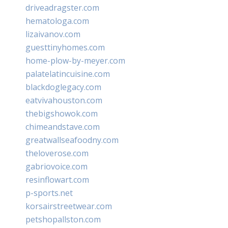
driveadragster.com
hematologa.com
lizaivanov.com
guesttinyhomes.com
home-plow-by-meyer.com
palatelatincuisine.com
blackdoglegacy.com
eatvivahouston.com
thebigshowok.com
chimeandstave.com
greatwallseafoodny.com
theloverose.com
gabriovoice.com
resinflowart.com
p-sports.net
korsairstreetwear.com
petshopallston.com