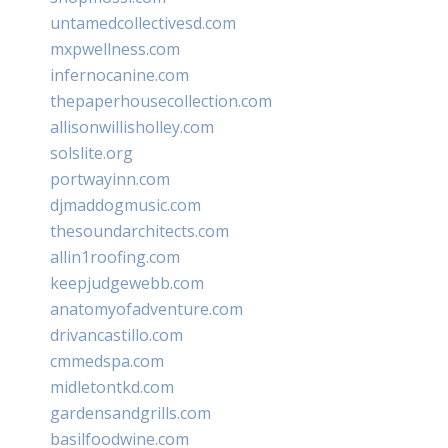
untamedcollectivesd.com
mxpwellness.com
infernocanine.com
thepaperhousecollection.com
allisonwillisholley.com
solslite.org
portwayinn.com
djmaddogmusic.com
thesoundarchitects.com
allin1roofing.com
keepjudgewebb.com
anatomyofadventure.com
drivancastillo.com
cmmedspa.com
midletontkd.com
gardensandgrills.com
basilfoodwine.com