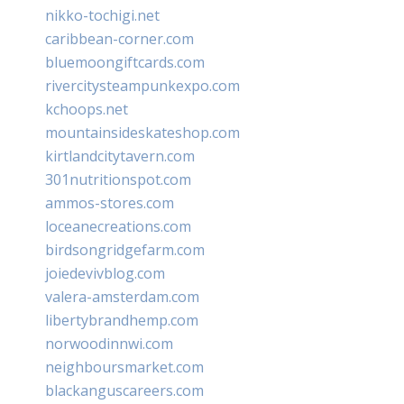
nikko-tochigi.net
caribbean-corner.com
bluemoongiftcards.com
rivercitysteampunkexpo.com
kchoops.net
mountainsideskateshop.com
kirtlandcitytavern.com
301nutritionspot.com
ammos-stores.com
loceanecreations.com
birdsongridgefarm.com
joiedevivblog.com
valera-amsterdam.com
libertybrandhemp.com
norwoodinnwi.com
neighboursmarket.com
blackanguscareers.com