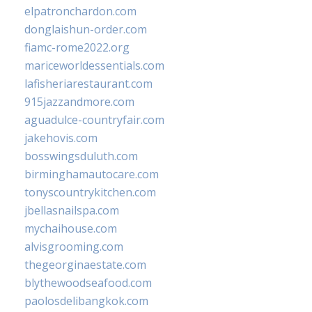
elpatronchardon.com
donglaishun-order.com
fiamc-rome2022.org
mariceworldessentials.com
lafisheriarestaurant.com
915jazzandmore.com
aguadulce-countryfair.com
jakehovis.com
bosswingsduluth.com
birminghamautocare.com
tonyscountrykitchen.com
jbellasnailspa.com
mychaihouse.com
alvisgrooming.com
thegeorginaestate.com
blythewoodseafood.com
paolosdelibangkok.com