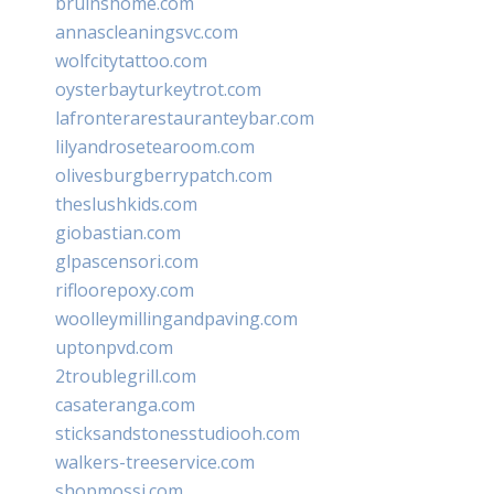
bruinshome.com
annascleaningsvc.com
wolfcitytattoo.com
oysterbayturkeytrot.com
lafronterarestauranteybar.com
lilyandrosetearoom.com
olivesburgberrypatch.com
theslushkids.com
giobastian.com
glpascensori.com
rifloorepoxy.com
woolleymillingandpaving.com
uptonpvd.com
2troublegrill.com
casateranga.com
sticksandstonesstudiooh.com
walkers-treeservice.com
shopmossi.com