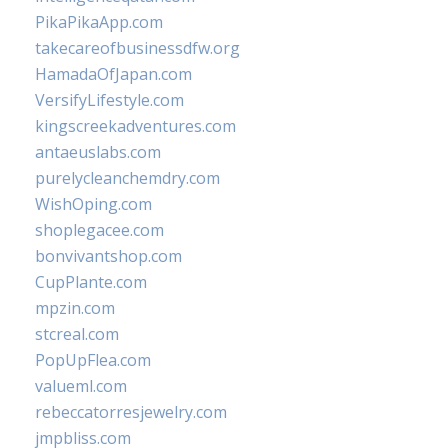
PikaPikaApp.com
takecareofbusinessdfw.org
HamadaOfJapan.com
VersifyLifestyle.com
kingscreekadventures.com
antaeuslabs.com
purelycleanchemdry.com
WishOping.com
shoplegacee.com
bonvivantshop.com
CupPlante.com
mpzin.com
stcreal.com
PopUpFlea.com
valueml.com
rebeccatorresjewelry.com
jmpbliss.com