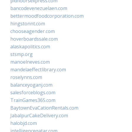
pidfloorsexpress.com
bancodevenezuelaen.com
bettermoodfoodcorporation.com
hingstonnt.com
chooseagender.com
hoverboardssale.com
alaskapolitics.com
stsmp.org
manoelneves.com
mandelaeffectlibrary.com
roselynns.com
balanceyoganj.com
salesforceblogs.com
TrainGames365.com
BaytownEvaCationRentals.com
JabalpurCakeDelivery.com
halobjd.com
intelligenceqatar.com