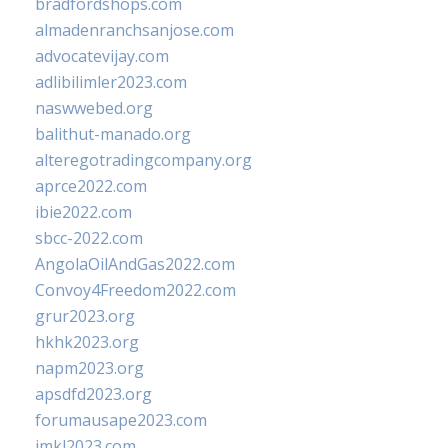
bradfordshops.com
almadenranchsanjose.com
advocatevijay.com
adlibilimler2023.com
naswwebed.org
balithut-manado.org
alteregotradingcompany.org
aprce2022.com
ibie2022.com
sbcc-2022.com
AngolaOilAndGas2022.com
Convoy4Freedom2022.com
grur2023.org
hkhk2023.org
napm2023.org
apsdfd2023.org
forumausape2023.com
imkl2023.com