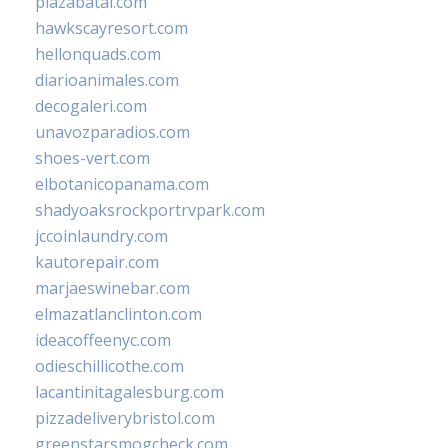
plazabatai.com
hawkscayresort.com
hellonquads.com
diarioanimales.com
decogaleri.com
unavozparadios.com
shoes-vert.com
elbotanicopanama.com
shadyoaksrockportrvpark.com
jccoinlaundry.com
kautorepair.com
marjaeswinebar.com
elmazatlanclinton.com
ideacoffeenyc.com
odieschillicothe.com
lacantinitagalesburg.com
pizzadeliverybristol.com
greenstarsmogcheck.com