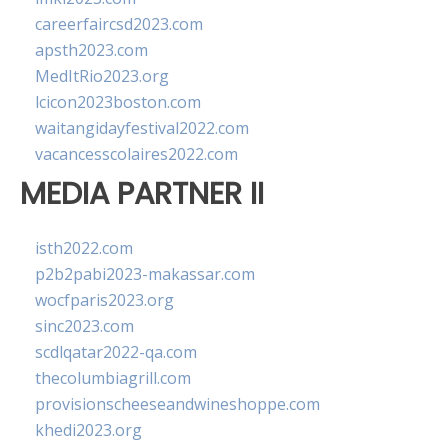
careerfaircsd2023.com
apsth2023.com
MedItRio2023.org
lcicon2023boston.com
waitangidayfestival2022.com
vacancesscolaires2022.com
MEDIA PARTNER II
isth2022.com
p2b2pabi2023-makassar.com
wocfparis2023.org
sinc2023.com
scdlqatar2022-qa.com
thecolumbiagrill.com
provisionscheeseandwineshoppe.com
khedi2023.org