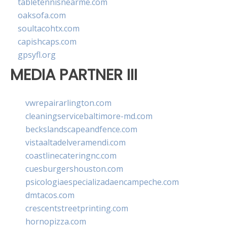
tabletennisnearme.com
oaksofa.com
soultacohtx.com
capishcaps.com
gpsyfl.org
MEDIA PARTNER III
vwrepairarlington.com
cleaningservicebaltimore-md.com
beckslandscapeandfence.com
vistaaltadelveramendi.com
coastlinecateringnc.com
cuesburgershouston.com
psicologiaespecializadaencampeche.com
dmtacos.com
crescentstreetprinting.com
hornopizza.com