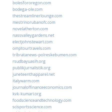
bolesfororegon.com
bodega-ole.com
thestreamlinerlounge.com
mestrinorubanofc.com
novelatherton.com
nassvalleygardens.net
electjohnstewart.com
omptourtravels.com
tribratanews-polreskebumen.com
rsudbayuasih.org
publikjurnalistik.org
juneteenthapparel.net
italywarm.com
journaloffinanceeconomics.com
kvk-kumari.org
foodscienceandtechnology.com
scisportsscience.com