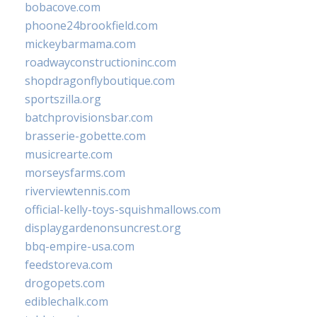
bobacove.com
phoone24brookfield.com
mickeybarmama.com
roadwayconstructioninc.com
shopdragonflyboutique.com
sportszilla.org
batchprovisionsbar.com
brasserie-gobette.com
musicrearte.com
morseysfarms.com
riverviewtennis.com
official-kelly-toys-squishmallows.com
displaygardenonsuncrest.org
bbq-empire-usa.com
feedstoreva.com
drogopets.com
ediblechalk.com