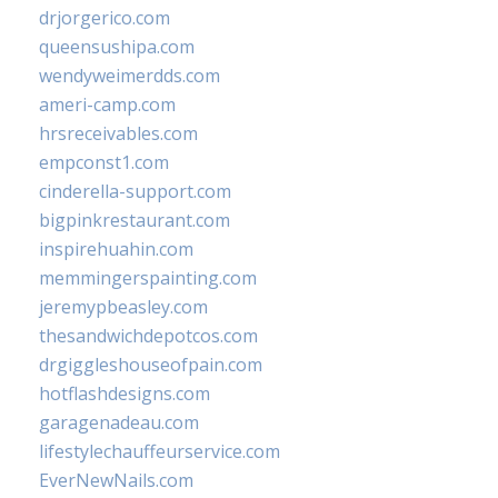
drjorgerico.com
queensushipa.com
wendyweimerdds.com
ameri-camp.com
hrsreceivables.com
empconst1.com
cinderella-support.com
bigpinkrestaurant.com
inspirehuahin.com
memmingerspainting.com
jeremypbeasley.com
thesandwichdepotcos.com
drgiggleshouseofpain.com
hotflashdesigns.com
garagenadeau.com
lifestylechauffeurservice.com
EverNewNails.com