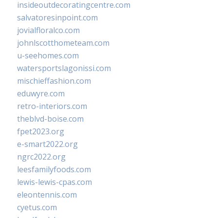
insideoutdecoratingcentre.com
salvatoresinpoint.com
jovialfloralco.com
johnlscotthometeam.com
u-seehomes.com
watersportslagonissi.com
mischieffashion.com
eduwyre.com
retro-interiors.com
theblvd-boise.com
fpet2023.org
e-smart2022.org
ngrc2022.org
leesfamilyfoods.com
lewis-lewis-cpas.com
eleontennis.com
cyetus.com