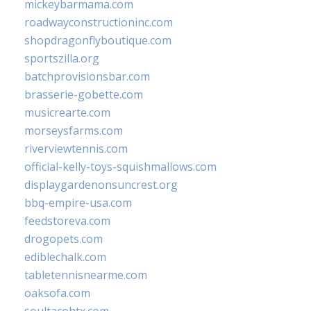
mickeybarmama.com
roadwayconstructioninc.com
shopdragonflyboutique.com
sportszilla.org
batchprovisionsbar.com
brasserie-gobette.com
musicrearte.com
morseysfarms.com
riverviewtennis.com
official-kelly-toys-squishmallows.com
displaygardenonsuncrest.org
bbq-empire-usa.com
feedstoreva.com
drogopets.com
ediblechalk.com
tabletennisnearme.com
oaksofa.com