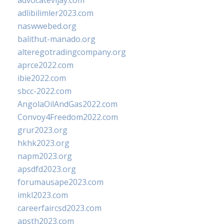
advocatevijay.com
adlibilimler2023.com
naswwebed.org
balithut-manado.org
alteregotradingcompany.org
aprce2022.com
ibie2022.com
sbcc-2022.com
AngolaOilAndGas2022.com
Convoy4Freedom2022.com
grur2023.org
hkhk2023.org
napm2023.org
apsdfd2023.org
forumausape2023.com
imkl2023.com
careerfaircsd2023.com
apsth2023.com