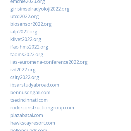
emchie2023.org
girisimselradyoloji2022.org
utcd2022.org
biosensor2022.org
ialp2022.org
klivet2022.org
ifac-hms2022.org
taoms2022.org
iias-euromena-conference2022.org
ivd2022.org
csity2022.org
ibsarstudyabroad.com
bennusehgall.com
tsecincinnati.com
roderconstructiongroup.com
plazabatai.com
hawkscayresort.com
hellonquads.com