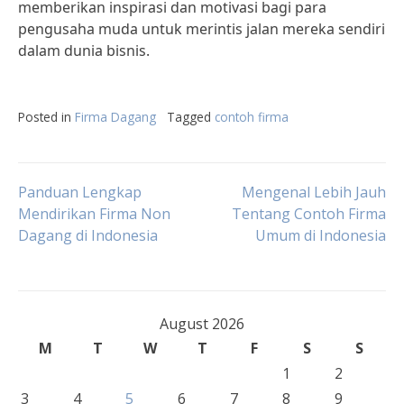
memberikan inspirasi dan motivasi bagi para
pengusaha muda untuk merintis jalan mereka sendiri
dalam dunia bisnis.
Posted in
Firma Dagang
Tagged
contoh firma
Post
Panduan Lengkap
Mengenal Lebih Jauh
Mendirikan Firma Non
Tentang Contoh Firma
Dagang di Indonesia
Umum di Indonesia
navigation
August 2026
M
T
W
T
F
S
S
1
2
3
4
5
6
7
8
9