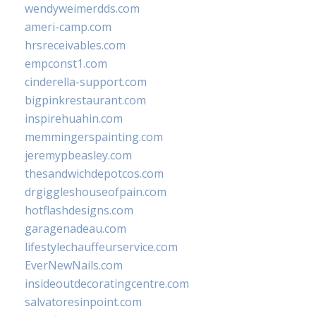
wendyweimerdds.com
ameri-camp.com
hrsreceivables.com
empconst1.com
cinderella-support.com
bigpinkrestaurant.com
inspirehuahin.com
memmingerspainting.com
jeremypbeasley.com
thesandwichdepotcos.com
drgiggleshouseofpain.com
hotflashdesigns.com
garagenadeau.com
lifestylechauffeurservice.com
EverNewNails.com
insideoutdecoratingcentre.com
salvatoresinpoint.com