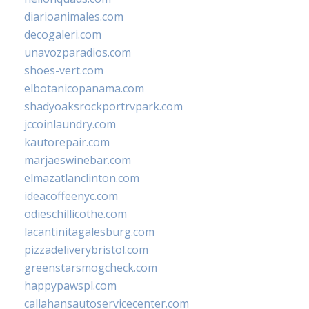
diarioanimales.com
decogaleri.com
unavozparadios.com
shoes-vert.com
elbotanicopanama.com
shadyoaksrockportrvpark.com
jccoinlaundry.com
kautorepair.com
marjaeswinebar.com
elmazatlanclinton.com
ideacoffeenyc.com
odieschillicothe.com
lacantinitagalesburg.com
pizzadeliverybristol.com
greenstarsmogcheck.com
happypawspl.com
callahansautoservicecenter.com