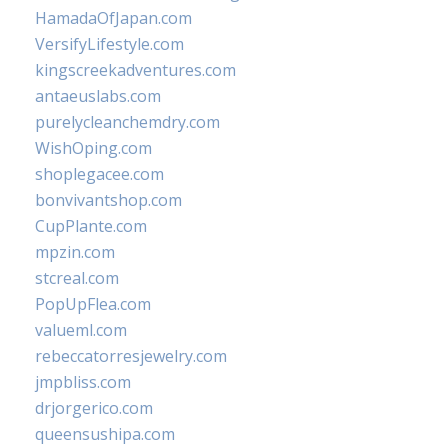
HamadaOfJapan.com
VersifyLifestyle.com
kingscreekadventures.com
antaeuslabs.com
purelycleanchemdry.com
WishOping.com
shoplegacee.com
bonvivantshop.com
CupPlante.com
mpzin.com
stcreal.com
PopUpFlea.com
valueml.com
rebeccatorresjewelry.com
jmpbliss.com
drjorgerico.com
queensushipa.com