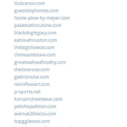
lizaivanov.com
guesttinyhomes.com
home-plow-by-meyer.com
palatelatincuisine.com
blackdoglegacy.com
eatvivahouston.com
thebigshowok.com
chimeandstave.com
greatwallseafoodny.com
theloverose.com
gabriovoice.com
resinflowart.com
p-sports.net
korsairstreetwear.com
petshopallston.com
avenue26tacos.com
topgglasses.com