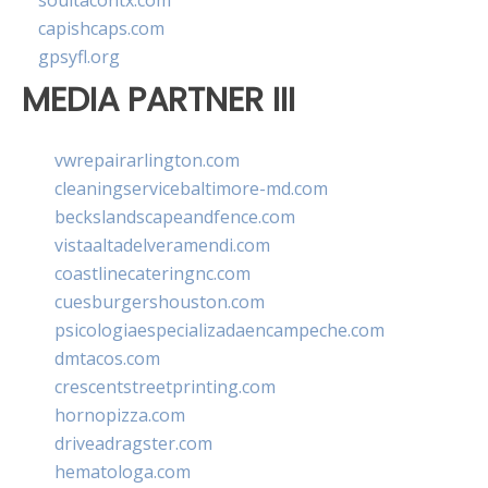
soultacohtx.com
capishcaps.com
gpsyfl.org
MEDIA PARTNER III
vwrepairarlington.com
cleaningservicebaltimore-md.com
beckslandscapeandfence.com
vistaaltadelveramendi.com
coastlinecateringnc.com
cuesburgershouston.com
psicologiaespecializadaencampeche.com
dmtacos.com
crescentstreetprinting.com
hornopizza.com
driveadragster.com
hematologa.com