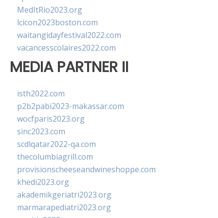
MedItRio2023.org
lcicon2023boston.com
waitangidayfestival2022.com
vacancesscolaires2022.com
MEDIA PARTNER II
isth2022.com
p2b2pabi2023-makassar.com
wocfparis2023.org
sinc2023.com
scdlqatar2022-qa.com
thecolumbiagrill.com
provisionscheeseandwineshoppe.com
khedi2023.org
akademikgeriatri2023.org
marmarapediatri2023.org