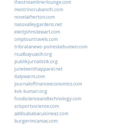
thestreamlinerlounge.com
mestrinorubanofc.com
novelatherton.com
nassvalleygardens.net
electjohnstewart.com
omptourtravels.com
tribratanews-polreskebumen.com
rsudbayuasih.org
publikjurnalistik.org
juneteenthapparel.net
italywarm.com
journaloffinanceeconomics.com
kvk-kumari.org
foodscienceandtechnology.com
scisportsscience.com
addisababacuisineaz.com
burgerimcamas.com