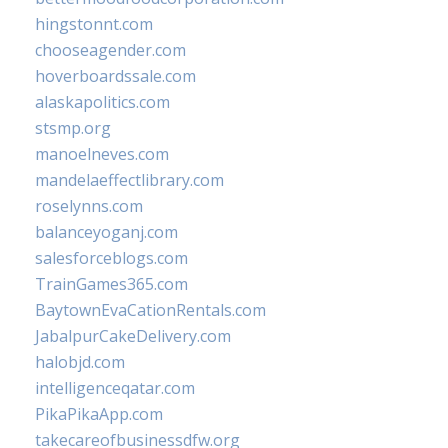
hingstonnt.com
chooseagender.com
hoverboardssale.com
alaskapolitics.com
stsmp.org
manoelneves.com
mandelaeffectlibrary.com
roselynns.com
balanceyoganj.com
salesforceblogs.com
TrainGames365.com
BaytownEvaCationRentals.com
JabalpurCakeDelivery.com
halobjd.com
intelligenceqatar.com
PikaPikaApp.com
takecareofbusinessdfw.org