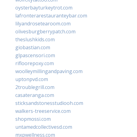
oysterbayturkeytrot.com
lafronterarestauranteybar.com
lilyandrosetearoom.com
olivesburgberrypatch.com
theslushkids.com
giobastian.com
glpascensori.com
rifloorepoxy.com
woolleymillingandpaving.com
uptonpvd.com
2troublegrill.com
casateranga.com
sticksandstonesstudiooh.com
walkers-treeservice.com
shopmossi.com
untamedcollectivesd.com
mxpwellness.com