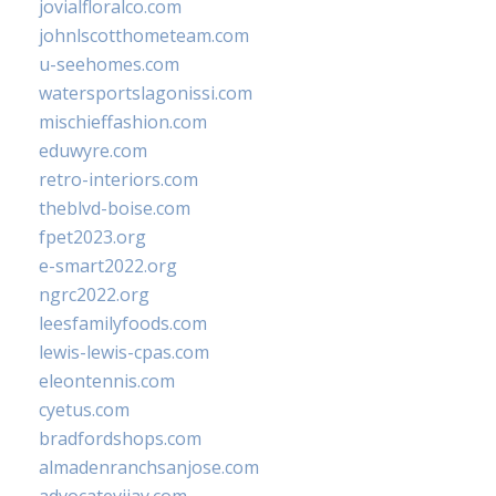
jovialfloralco.com
johnlscotthometeam.com
u-seehomes.com
watersportslagonissi.com
mischieffashion.com
eduwyre.com
retro-interiors.com
theblvd-boise.com
fpet2023.org
e-smart2022.org
ngrc2022.org
leesfamilyfoods.com
lewis-lewis-cpas.com
eleontennis.com
cyetus.com
bradfordshops.com
almadenranchsanjose.com