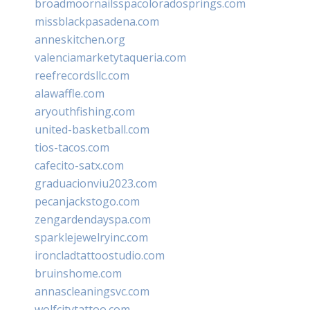
broadmoornailsspacoloradosprings.com
missblackpasadena.com
anneskitchen.org
valenciamarketytaqueria.com
reefrecordsllc.com
alawaffle.com
aryouthfishing.com
united-basketball.com
tios-tacos.com
cafecito-satx.com
graduacionviu2023.com
pecanjackstogo.com
zengardendayspa.com
sparklejewelryinc.com
ironcladtattoostudio.com
bruinshome.com
annascleaningsvc.com
wolfcitytattoo.com