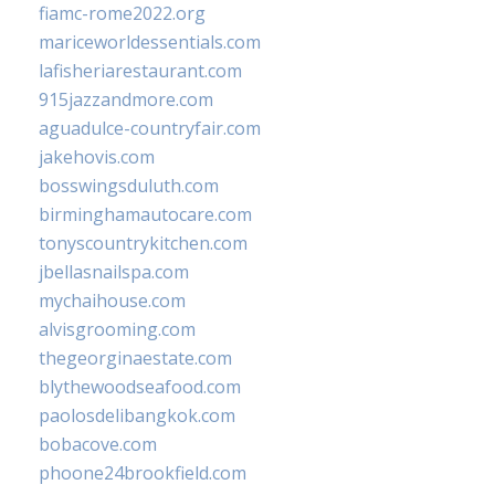
fiamc-rome2022.org
mariceworldessentials.com
lafisheriarestaurant.com
915jazzandmore.com
aguadulce-countryfair.com
jakehovis.com
bosswingsduluth.com
birminghamautocare.com
tonyscountrykitchen.com
jbellasnailspa.com
mychaihouse.com
alvisgrooming.com
thegeorginaestate.com
blythewoodseafood.com
paolosdelibangkok.com
bobacove.com
phoone24brookfield.com