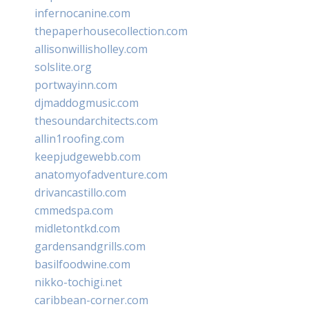
infernocanine.com
thepaperhousecollection.com
allisonwillisholley.com
solslite.org
portwayinn.com
djmaddogmusic.com
thesoundarchitects.com
allin1roofing.com
keepjudgewebb.com
anatomyofadventure.com
drivancastillo.com
cmmedspa.com
midletontkd.com
gardensandgrills.com
basilfoodwine.com
nikko-tochigi.net
caribbean-corner.com