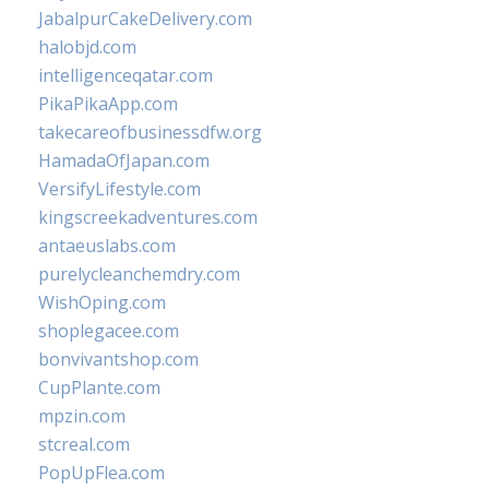
JabalpurCakeDelivery.com
halobjd.com
intelligenceqatar.com
PikaPikaApp.com
takecareofbusinessdfw.org
HamadaOfJapan.com
VersifyLifestyle.com
kingscreekadventures.com
antaeuslabs.com
purelycleanchemdry.com
WishOping.com
shoplegacee.com
bonvivantshop.com
CupPlante.com
mpzin.com
stcreal.com
PopUpFlea.com