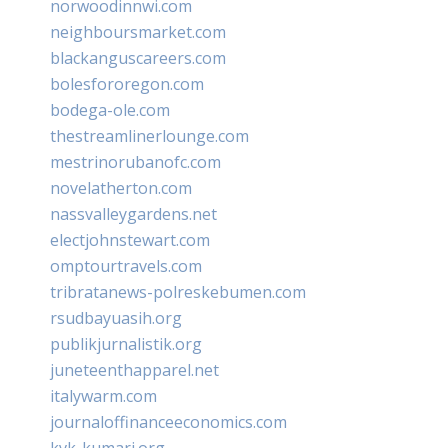
norwoodinnwi.com
neighboursmarket.com
blackanguscareers.com
bolesfororegon.com
bodega-ole.com
thestreamlinerlounge.com
mestrinorubanofc.com
novelatherton.com
nassvalleygardens.net
electjohnstewart.com
omptourtravels.com
tribratanews-polreskebumen.com
rsudbayuasih.org
publikjurnalistik.org
juneteenthapparel.net
italywarm.com
journaloffinanceeconomics.com
kvk-kumari.org