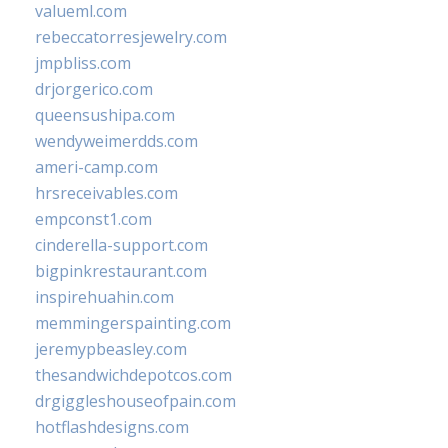
valueml.com
rebeccatorresjewelry.com
jmpbliss.com
drjorgerico.com
queensushipa.com
wendyweimerdds.com
ameri-camp.com
hrsreceivables.com
empconst1.com
cinderella-support.com
bigpinkrestaurant.com
inspirehuahin.com
memmingerspainting.com
jeremypbeasley.com
thesandwichdepotcos.com
drgiggleshouseofpain.com
hotflashdesigns.com