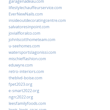
garagenadeau.com
lifestylechauffeurservice.com
EverNewNails.com
insideoutdecoratingcentre.com
salvatoresinpoint.com
jovialfloralco.com
johnlscotthometeam.com
u-seehomes.com
watersportslagonissi.com
mischieffashion.com
eduwyre.com
retro-interiors.com
theblvd-boise.com
fpet2023.org
e-smart2022.org
ngrc2022.org
leesfamilyfoods.com
lewis-lewis-cpas.com