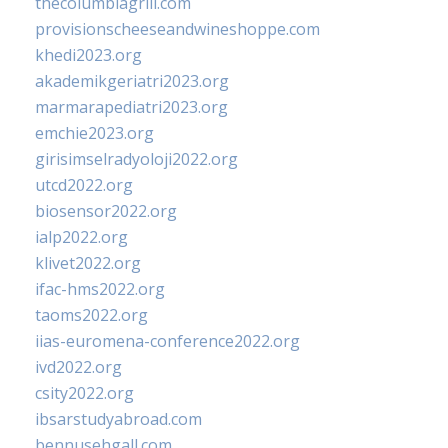
thecolumbiagrill.com
provisionscheeseandwineshoppe.com
khedi2023.org
akademikgeriatri2023.org
marmarapediatri2023.org
emchie2023.org
girisimselradyoloji2022.org
utcd2022.org
biosensor2022.org
ialp2022.org
klivet2022.org
ifac-hms2022.org
taoms2022.org
iias-euromena-conference2022.org
ivd2022.org
csity2022.org
ibsarstudyabroad.com
bennusehgall.com