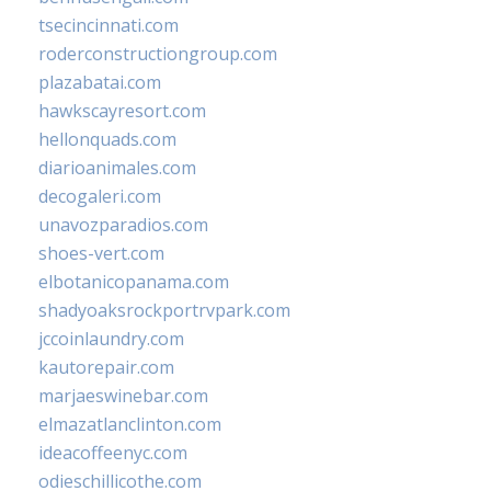
tsecincinnati.com
roderconstructiongroup.com
plazabatai.com
hawkscayresort.com
hellonquads.com
diarioanimales.com
decogaleri.com
unavozparadios.com
shoes-vert.com
elbotanicopanama.com
shadyoaksrockportrvpark.com
jccoinlaundry.com
kautorepair.com
marjaeswinebar.com
elmazatlanclinton.com
ideacoffeenyc.com
odieschillicothe.com