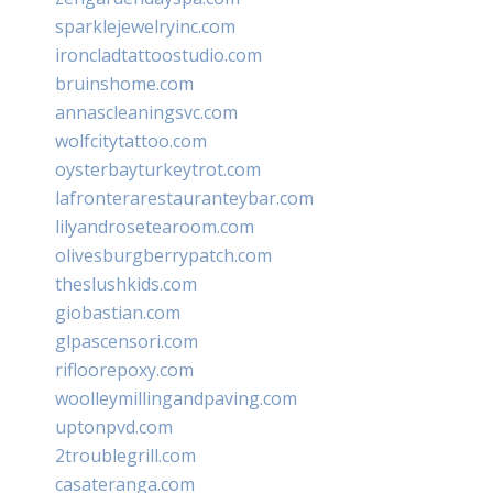
sparklejewelryinc.com
ironcladtattoostudio.com
bruinshome.com
annascleaningsvc.com
wolfcitytattoo.com
oysterbayturkeytrot.com
lafronterarestauranteybar.com
lilyandrosetearoom.com
olivesburgberrypatch.com
theslushkids.com
giobastian.com
glpascensori.com
rifloorepoxy.com
woolleymillingandpaving.com
uptonpvd.com
2troublegrill.com
casateranga.com