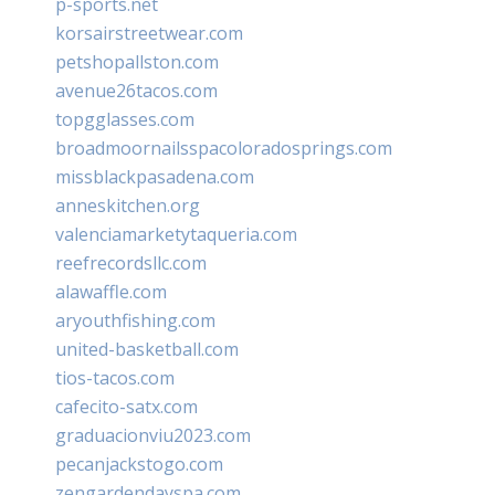
p-sports.net
korsairstreetwear.com
petshopallston.com
avenue26tacos.com
topgglasses.com
broadmoornailsspacoloradosprings.com
missblackpasadena.com
anneskitchen.org
valenciamarketytaqueria.com
reefrecordsllc.com
alawaffle.com
aryouthfishing.com
united-basketball.com
tios-tacos.com
cafecito-satx.com
graduacionviu2023.com
pecanjackstogo.com
zengardendayspa.com