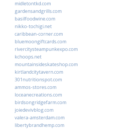
midletontkd.com
gardensandgrills.com
basilfoodwine.com
nikko-tochigi.net
caribbean-corner.com
bluemoongiftcards.com
rivercitysteampunkexpo.com
kchoops.net
mountainsideskateshop.com
kirtlandcitytavern.com
301nutritionspot.com
ammos-stores.com
loceanecreations.com
birdsongridgefarm.com
joiedevivblog.com
valera-amsterdam.com
libertybrandhemp.com