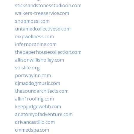
sticksandstonesstudiooh.com
walkers-treeservice.com
shopmossi.com
untamedcollectivesd.com
mxpwellness.com
infernocanine.com
thepaperhousecollection.com
allisonwillisholley.com
solslite.org
portwayinn.com
djmaddogmusic.com
thesoundarchitects.com
allin1roofing.com
keepjudgewebb.com
anatomyofadventure.com
drivancastillo.com
cmmedspa.com