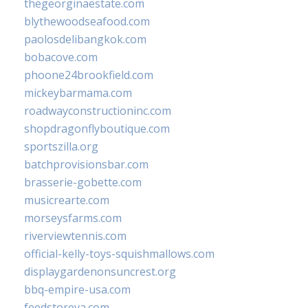
thegeorginaestate.com
blythewoodseafood.com
paolosdelibangkok.com
bobacove.com
phoone24brookfield.com
mickeybarmama.com
roadwayconstructioninc.com
shopdragonflyboutique.com
sportszilla.org
batchprovisionsbar.com
brasserie-gobette.com
musicrearte.com
morseysfarms.com
riverviewtennis.com
official-kelly-toys-squishmallows.com
displaygardenonsuncrest.org
bbq-empire-usa.com
feedstoreva.com