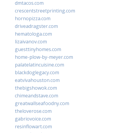
dmtacos.com
crescentstreetprinting.com
hornopizza.com
driveadragster.com
hematologa.com
lizaivanov.com
guesttinyhomes.com
home-plow-by-meyer.com
palatelatincuisine.com
blackdoglegacy.com
eatvivahouston.com
thebigshowok.com
chimeandstave.com
greatwallseafoodny.com
theloverose.com
gabriovoice.com
resinflowart.com