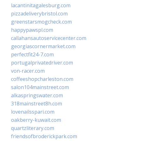
lacantinitagalesburg.com
pizzadeliverybristol.com
greenstarsmogcheck.com
happypawspl.com
callahansautoservicecenter.com
georgiascornermarket.com
perfectfit24-7.com
portugalprivatedriver.com
von-racer.com
coffeeshopcharleston.com
salon104mainstreet.com
alkaspringswater.com
318mainstreet8h.com
lovenailsspari.com
oakberry-kuwait.com
quartzliterary.com
friendsofbroderickpark.com