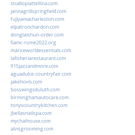
studiopiattellina.com
jannagrillspringfield.com
fujiyamacharleston.com
elpatronchardon.com
donglaishun-order.com
fiamc-rome2022.org
mariceworldessentials.com
lafisheriarestaurant.com
915jazzandmore.com
aguadulce-countryfair.com
jakehovis.com
bosswingsduluth.com
birminghamautocare.com
tonyscountrykitchen.com
jbellasnailspa.com
mychaihouse.com
alvisgrooming.com