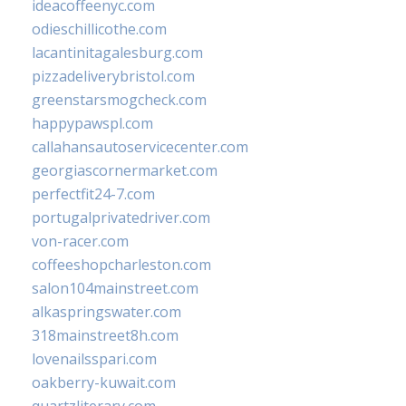
ideacoffeenyc.com
odieschillicothe.com
lacantinitagalesburg.com
pizzadeliverybristol.com
greenstarsmogcheck.com
happypawspl.com
callahansautoservicecenter.com
georgiascornermarket.com
perfectfit24-7.com
portugalprivatedriver.com
von-racer.com
coffeeshopcharleston.com
salon104mainstreet.com
alkaspringswater.com
318mainstreet8h.com
lovenailsspari.com
oakberry-kuwait.com