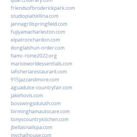
quartzliterary.com
friendsofbroderickpark.com
studiopiattellina.com
jannagrillspringfield.com
fujiyamacharleston.com
elpatronchardon.com
donglaishun-order.com
fiamc-rome2022.org
mariceworldessentials.com
lafisheriarestaurant.com
915jazzandmore.com
aguadulce-countryfair.com
jakehovis.com
bosswingsduluth.com
birminghamautocare.com
tonyscountrykitchen.com
jbellasnailspa.com
mychaihouse.com