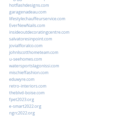
hotflashdesigns.com
garagenadeau.com
lifestylechauffeurservice.com
EverNewNails.com
insideoutdecoratingcentre.com
salvatoresinpoint.com
jovialfloralco.com
johnlscotthometeam.com
u-seehomes.com
watersportslagonissi.com
mischieffashion.com
eduwyre.com
retro-interiors.com
theblvd-boise.com
fpet2023.org
e-smart2022.org
ngrc2022.org