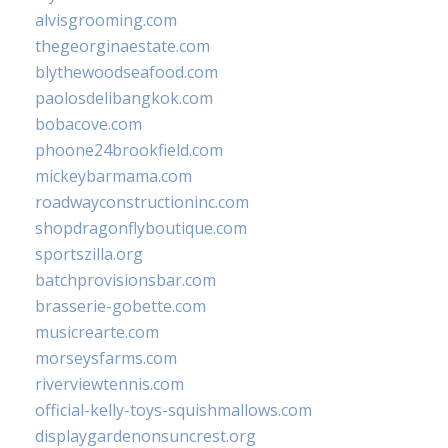
alvisgrooming.com
thegeorginaestate.com
blythewoodseafood.com
paolosdelibangkok.com
bobacove.com
phoone24brookfield.com
mickeybarmama.com
roadwayconstructioninc.com
shopdragonflyboutique.com
sportszilla.org
batchprovisionsbar.com
brasserie-gobette.com
musicrearte.com
morseysfarms.com
riverviewtennis.com
official-kelly-toys-squishmallows.com
displaygardenonsuncrest.org