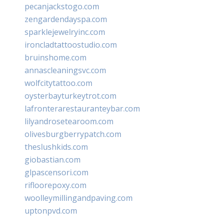
pecanjackstogo.com
zengardendayspa.com
sparklejewelryinc.com
ironcladtattoostudio.com
bruinshome.com
annascleaningsvc.com
wolfcitytattoo.com
oysterbayturkeytrot.com
lafronterarestauranteybar.com
lilyandrosetearoom.com
olivesburgberrypatch.com
theslushkids.com
giobastian.com
glpascensori.com
rifloorepoxy.com
woolleymillingandpaving.com
uptonpvd.com