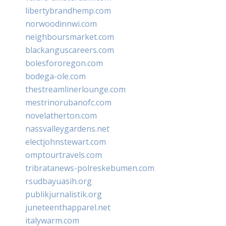
libertybrandhemp.com
norwoodinnwi.com
neighboursmarket.com
blackanguscareers.com
bolesfororegon.com
bodega-ole.com
thestreamlinerlounge.com
mestrinorubanofc.com
novelatherton.com
nassvalleygardens.net
electjohnstewart.com
omptourtravels.com
tribratanews-polreskebumen.com
rsudbayuasih.org
publikjurnalistik.org
juneteenthapparel.net
italywarm.com