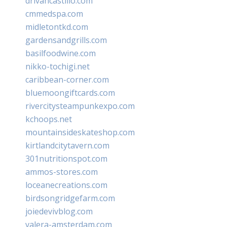
drivancastillo.com
cmmedspa.com
midletontkd.com
gardensandgrills.com
basilfoodwine.com
nikko-tochigi.net
caribbean-corner.com
bluemoongiftcards.com
rivercitysteampunkexpo.com
kchoops.net
mountainsideskateshop.com
kirtlandcitytavern.com
301nutritionspot.com
ammos-stores.com
loceanecreations.com
birdsongridgefarm.com
joiedevivblog.com
valera-amsterdam.com