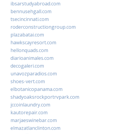
ibsarstudyabroad.com
bennusehgall.com
tsecincinnati.com
roderconstructiongroup.com
plazabatai.com
hawkscayresort.com
hellonquads.com
diarioanimales.com
decogaleri.com
unavozparadios.com
shoes-vert.com
elbotanicopanama.com
shadyoaksrockportrvpark.com
jccoinlaundry.com
kautorepair.com
marjaeswinebar.com
elmazatlanclinton.com