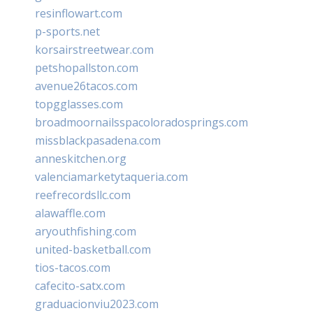
resinflowart.com
p-sports.net
korsairstreetwear.com
petshopallston.com
avenue26tacos.com
topgglasses.com
broadmoornailsspacoloradosprings.com
missblackpasadena.com
anneskitchen.org
valenciamarketytaqueria.com
reefrecordsllc.com
alawaffle.com
aryouthfishing.com
united-basketball.com
tios-tacos.com
cafecito-satx.com
graduacionviu2023.com