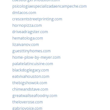
psicologiaespecializadaencampeche.com
dmtacos.com
crescentstreetprinting.com
hornopizza.com
driveadragster.com
hematologa.com
lizaivanov.com
guesttinyhomes.com
home-plow-by-meyer.com
palatelatincuisine.com
blackdoglegacy.com
eatvivahouston.com
thebigshowok.com
chimeandstave.com
greatwallseafoodny.com
theloverose.com
gabriovoice.com