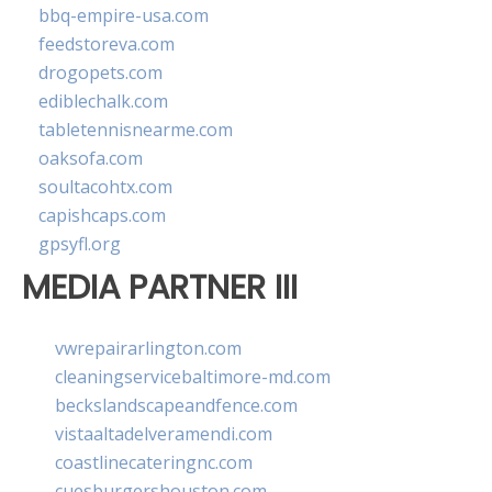
bbq-empire-usa.com
feedstoreva.com
drogopets.com
ediblechalk.com
tabletennisnearme.com
oaksofa.com
soultacohtx.com
capishcaps.com
gpsyfl.org
MEDIA PARTNER III
vwrepairarlington.com
cleaningservicebaltimore-md.com
beckslandscapeandfence.com
vistaaltadelveramendi.com
coastlinecateringnc.com
cuesburgershouston.com