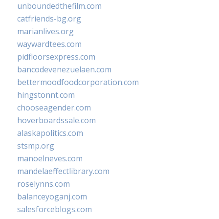
unboundedthefilm.com
catfriends-bg.org
marianlives.org
waywardtees.com
pidfloorsexpress.com
bancodevenezuelaen.com
bettermoodfoodcorporation.com
hingstonnt.com
chooseagender.com
hoverboardssale.com
alaskapolitics.com
stsmp.org
manoelneves.com
mandelaeffectlibrary.com
roselynns.com
balanceyoganj.com
salesforceblogs.com