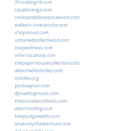
2troublegrill.com
casateranga.com
sticksandstonesstudiooh.com
walkers-treeservice.com
shopmossi.com
untamedcollectivesd.com
mxpwellness.com
infernocanine.com
thepaperhousecollection.com
allisonwillisholley.com
solslite.org
portwayinn.com
djmaddogmusic.com
thesoundarchitects.com
allin1roofing.com
keepjudgewebb.com
anatomyofadventure.com