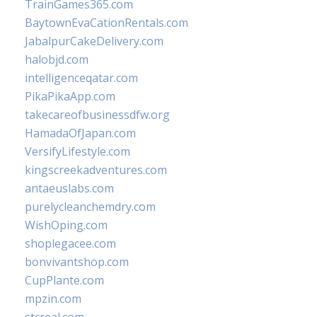
TrainGames365.com
BaytownEvaCationRentals.com
JabalpurCakeDelivery.com
halobjd.com
intelligenceqatar.com
PikaPikaApp.com
takecareofbusinessdfw.org
HamadaOfJapan.com
VersifyLifestyle.com
kingscreekadventures.com
antaeuslabs.com
purelycleanchemdry.com
WishOping.com
shoplegacee.com
bonvivantshop.com
CupPlante.com
mpzin.com