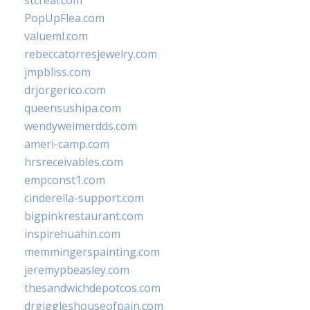
stcreal.com
PopUpFlea.com
valueml.com
rebeccatorresjewelry.com
jmpbliss.com
drjorgerico.com
queensushipa.com
wendyweimerdds.com
ameri-camp.com
hrsreceivables.com
empconst1.com
cinderella-support.com
bigpinkrestaurant.com
inspirehuahin.com
memmingerspainting.com
jeremypbeasley.com
thesandwichdepotcos.com
drgiggleshouseofpain.com