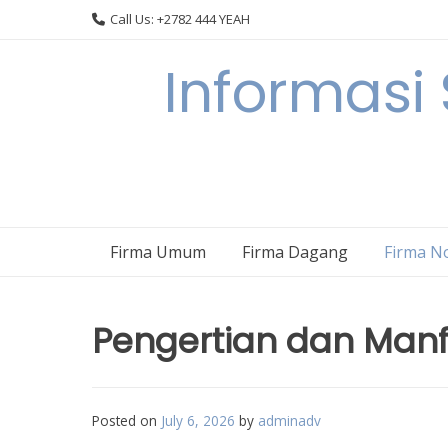
Skip
Call Us: +2782 444 YEAH
to
content
Informasi
Firma Umum
Firma Dagang
Firma N
Pengertian dan Manf
Posted on
July 6, 2026
by
adminadv