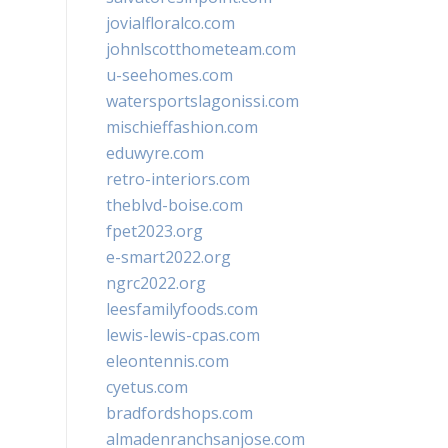
jovialfloralco.com
johnlscotthometeam.com
u-seehomes.com
watersportslagonissi.com
mischieffashion.com
eduwyre.com
retro-interiors.com
theblvd-boise.com
fpet2023.org
e-smart2022.org
ngrc2022.org
leesfamilyfoods.com
lewis-lewis-cpas.com
eleontennis.com
cyetus.com
bradfordshops.com
almadenranchsanjose.com