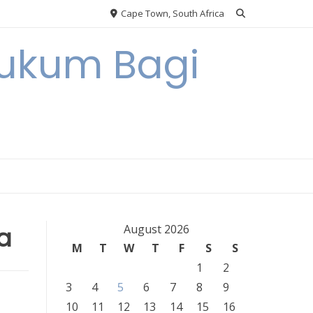
Cape Town, South Africa
Hukum Bagi
a
August 2026
M
T
W
T
F
S
S
1
2
3
4
5
6
7
8
9
10
11
12
13
14
15
16