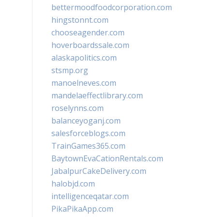
bettermoodfoodcorporation.com
hingstonnt.com
chooseagender.com
hoverboardssale.com
alaskapolitics.com
stsmp.org
manoelneves.com
mandelaeffectlibrary.com
roselynns.com
balanceyoganj.com
salesforceblogs.com
TrainGames365.com
BaytownEvaCationRentals.com
JabalpurCakeDelivery.com
halobjd.com
intelligenceqatar.com
PikaPikaApp.com