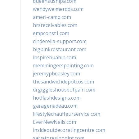
queensushipa.com
wendyweimerdds.com
ameri-camp.com
hrsreceivables.com
empconst1.com
cinderella-support.com
bigpinkrestaurant.com
inspirehuahin.com
memmingerspainting.com
jeremypbeasley.com
thesandwichdepotcos.com
drgiggleshouseofpain.com
hotflashdesigns.com
garagenadeau.com
lifestylechauffeurservice.com
EverNewNails.com
insideoutdecoratingcentre.com
salvatoresinpoint.com