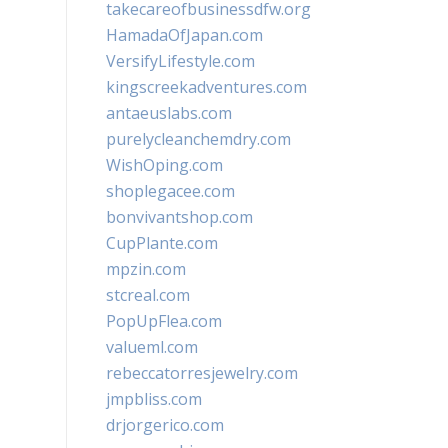
takecareofbusinessdfw.org
HamadaOfJapan.com
VersifyLifestyle.com
kingscreekadventures.com
antaeuslabs.com
purelycleanchemdry.com
WishOping.com
shoplegacee.com
bonvivantshop.com
CupPlante.com
mpzin.com
stcreal.com
PopUpFlea.com
valueml.com
rebeccatorresjewelry.com
jmpbliss.com
drjorgerico.com