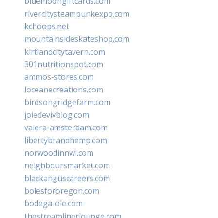
bluemoongiftcards.com
rivercitysteampunkexpo.com
kchoops.net
mountainsideskateshop.com
kirtlandcitytavern.com
301nutritionspot.com
ammos-stores.com
loceanecreations.com
birdsongridgefarm.com
joiedevivblog.com
valera-amsterdam.com
libertybrandhemp.com
norwoodinnwi.com
neighboursmarket.com
blackanguscareers.com
bolesfororegon.com
bodega-ole.com
thestreamlinerlounge.com