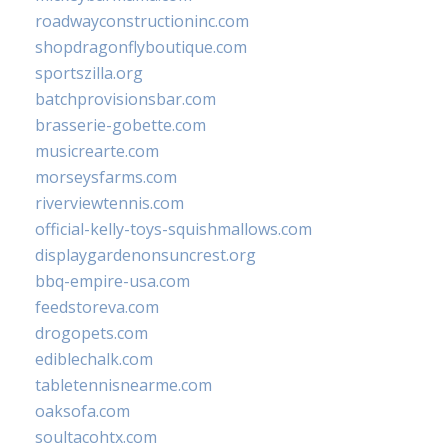
roadwayconstructioninc.com
shopdragonflyboutique.com
sportszilla.org
batchprovisionsbar.com
brasserie-gobette.com
musicrearte.com
morseysfarms.com
riverviewtennis.com
official-kelly-toys-squishmallows.com
displaygardenonsuncrest.org
bbq-empire-usa.com
feedstoreva.com
drogopets.com
ediblechalk.com
tabletennisnearme.com
oaksofa.com
soultacohtx.com