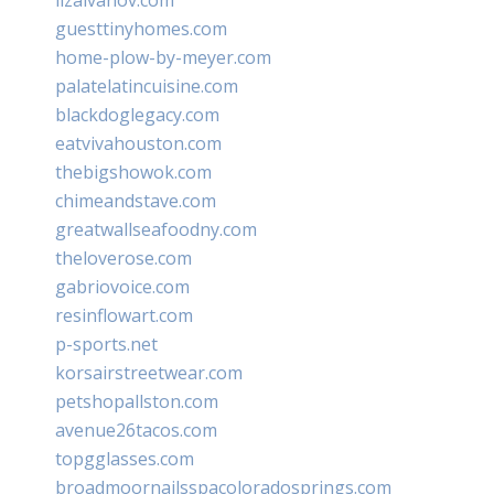
guesttinyhomes.com
home-plow-by-meyer.com
palatelatincuisine.com
blackdoglegacy.com
eatvivahouston.com
thebigshowok.com
chimeandstave.com
greatwallseafoodny.com
theloverose.com
gabriovoice.com
resinflowart.com
p-sports.net
korsairstreetwear.com
petshopallston.com
avenue26tacos.com
topgglasses.com
broadmoornailsspacoloradosprings.com