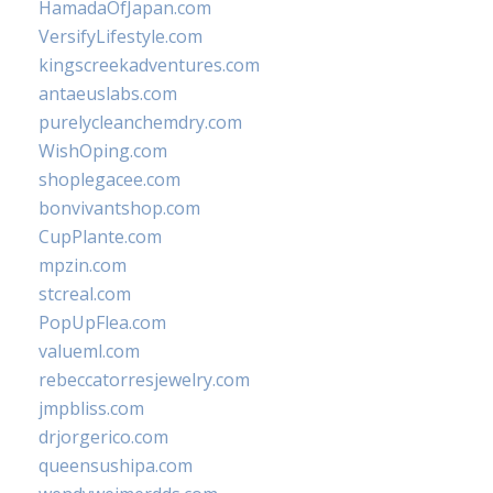
HamadaOfJapan.com
VersifyLifestyle.com
kingscreekadventures.com
antaeuslabs.com
purelycleanchemdry.com
WishOping.com
shoplegacee.com
bonvivantshop.com
CupPlante.com
mpzin.com
stcreal.com
PopUpFlea.com
valueml.com
rebeccatorresjewelry.com
jmpbliss.com
drjorgerico.com
queensushipa.com