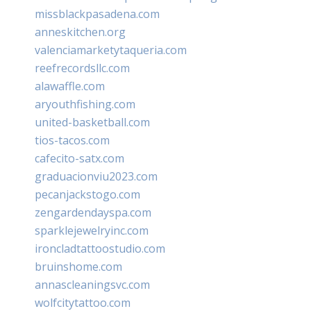
missblackpasadena.com
anneskitchen.org
valenciamarketytaqueria.com
reefrecordsllc.com
alawaffle.com
aryouthfishing.com
united-basketball.com
tios-tacos.com
cafecito-satx.com
graduacionviu2023.com
pecanjackstogo.com
zengardendayspa.com
sparklejewelryinc.com
ironcladtattoostudio.com
bruinshome.com
annascleaningsvc.com
wolfcitytattoo.com