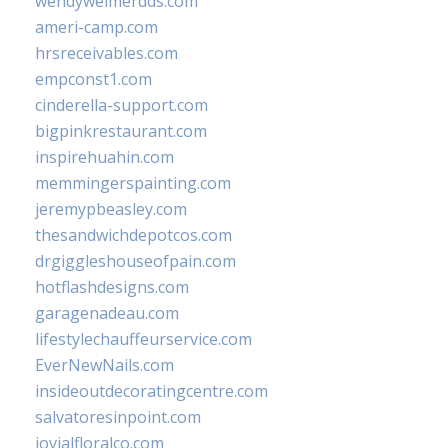
wendyweimerdds.com
ameri-camp.com
hrsreceivables.com
empconst1.com
cinderella-support.com
bigpinkrestaurant.com
inspirehuahin.com
memmingerspainting.com
jeremypbeasley.com
thesandwichdepotcos.com
drgiggleshouseofpain.com
hotflashdesigns.com
garagenadeau.com
lifestylechauffeurservice.com
EverNewNails.com
insideoutdecoratingcentre.com
salvatoresinpoint.com
jovialfloralco.com