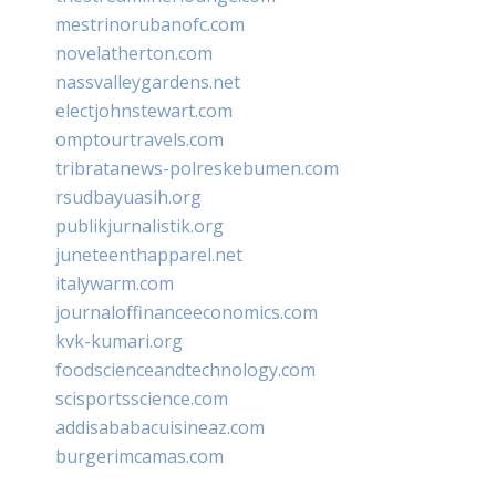
mestrinorubanofc.com
novelatherton.com
nassvalleygardens.net
electjohnstewart.com
omptourtravels.com
tribratanews-polreskebumen.com
rsudbayuasih.org
publikjurnalistik.org
juneteenthapparel.net
italywarm.com
journaloffinanceeconomics.com
kvk-kumari.org
foodscienceandtechnology.com
scisportsscience.com
addisababacuisineaz.com
burgerimcamas.com