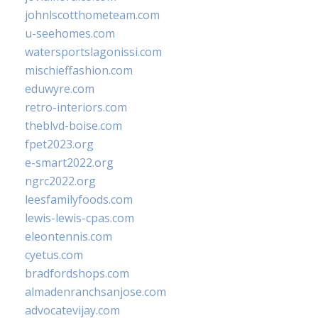
johnlscotthometeam.com
u-seehomes.com
watersportslagonissi.com
mischieffashion.com
eduwyre.com
retro-interiors.com
theblvd-boise.com
fpet2023.org
e-smart2022.org
ngrc2022.org
leesfamilyfoods.com
lewis-lewis-cpas.com
eleontennis.com
cyetus.com
bradfordshops.com
almadenranchsanjose.com
advocatevijay.com