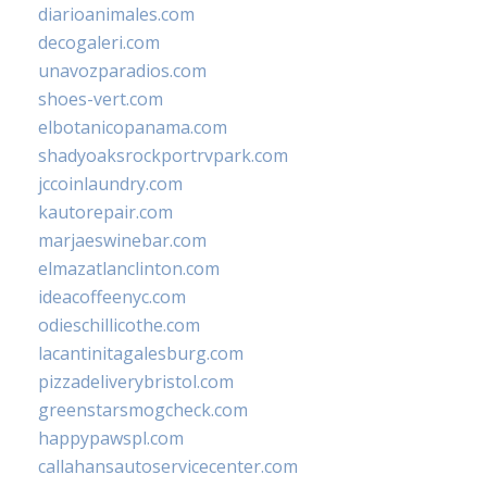
diarioanimales.com
decogaleri.com
unavozparadios.com
shoes-vert.com
elbotanicopanama.com
shadyoaksrockportrvpark.com
jccoinlaundry.com
kautorepair.com
marjaeswinebar.com
elmazatlanclinton.com
ideacoffeenyc.com
odieschillicothe.com
lacantinitagalesburg.com
pizzadeliverybristol.com
greenstarsmogcheck.com
happypawspl.com
callahansautoservicecenter.com