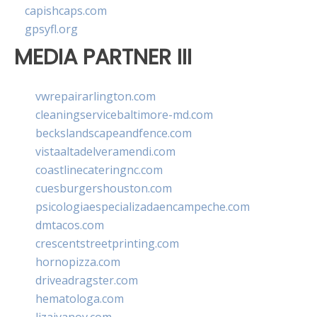
capishcaps.com
gpsyfl.org
MEDIA PARTNER III
vwrepairarlington.com
cleaningservicebaltimore-md.com
beckslandscapeandfence.com
vistaaltadelveramendi.com
coastlinecateringnc.com
cuesburgershouston.com
psicologiaespecializadaencampeche.com
dmtacos.com
crescentstreetprinting.com
hornopizza.com
driveadragster.com
hematologa.com
lizaivanov.com