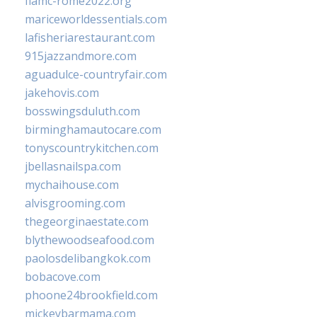
fiamc-rome2022.org
mariceworldessentials.com
lafisheriarestaurant.com
915jazzandmore.com
aguadulce-countryfair.com
jakehovis.com
bosswingsduluth.com
birminghamautocare.com
tonyscountrykitchen.com
jbellasnailspa.com
mychaihouse.com
alvisgrooming.com
thegeorginaestate.com
blythewoodseafood.com
paolosdelibangkok.com
bobacove.com
phoone24brookfield.com
mickeybarmama.com