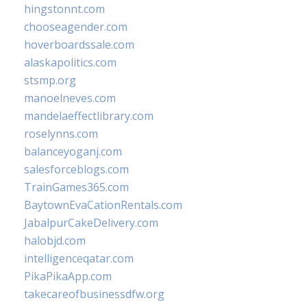
hingstonnt.com
chooseagender.com
hoverboardssale.com
alaskapolitics.com
stsmp.org
manoelneves.com
mandelaeffectlibrary.com
roselynns.com
balanceyoganj.com
salesforceblogs.com
TrainGames365.com
BaytownEvaCationRentals.com
JabalpurCakeDelivery.com
halobjd.com
intelligenceqatar.com
PikaPikaApp.com
takecareofbusinessdfw.org