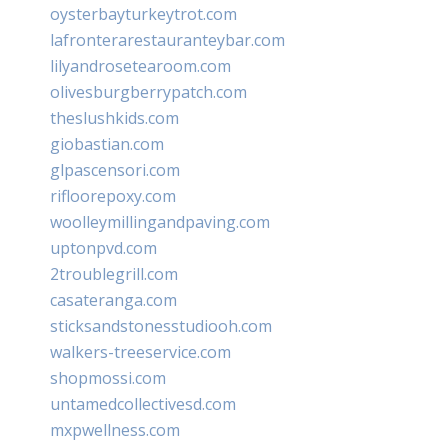
oysterbayturkeytrot.com
lafronterarestauranteybar.com
lilyandrosetearoom.com
olivesburgberrypatch.com
theslushkids.com
giobastian.com
glpascensori.com
rifloorepoxy.com
woolleymillingandpaving.com
uptonpvd.com
2troublegrill.com
casateranga.com
sticksandstonesstudiooh.com
walkers-treeservice.com
shopmossi.com
untamedcollectivesd.com
mxpwellness.com