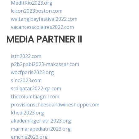
MedItRio2023.org
lcicon2023boston.com
waitangidayfestival2022.com
vacancesscolaires2022.com
MEDIA PARTNER II
isth2022.com
p2b2pabi2023-makassar.com
wocfparis2023.org
sinc2023.com
scdlqatar2022-qa.com
thecolumbiagrill.com
provisionscheeseandwineshoppe.com
khedi2023.org
akademikgeriatri2023.org
marmarapediatri2023.org
emchie2023.org