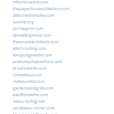
infernocanine.com
thepaperhousecollection.com
allisonwillisholley.com
solslite.org
portwayinn.com
djmaddogmusic.com
thesoundarchitects.com
allin1roofing.com
keepjudgewebb.com
anatomyofadventure.com
drivancastillo.com
cmmedspa.com
midletontkd.com
gardensandgrills.com
basilfoodwine.com
nikko-tochigi.net
caribbean-corner.com