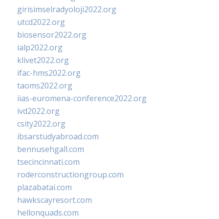
girisimselradyoloji2022.org
utcd2022.org
biosensor2022.org
ialp2022.org
klivet2022.org
ifac-hms2022.org
taoms2022.org
iias-euromena-conference2022.org
ivd2022.org
csity2022.org
ibsarstudyabroad.com
bennusehgall.com
tsecincinnati.com
roderconstructiongroup.com
plazabatai.com
hawkscayresort.com
hellonquads.com