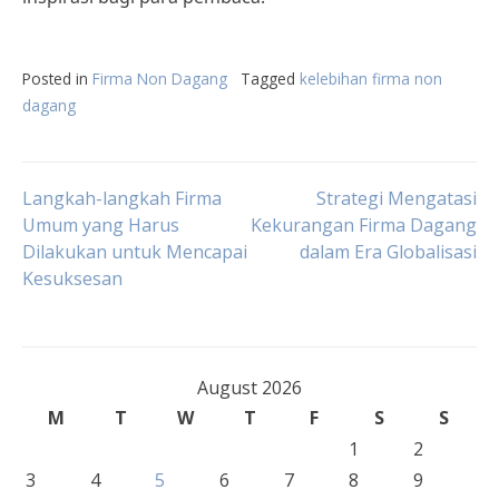
Posted in
Firma Non Dagang
Tagged
kelebihan firma non
dagang
Post
Langkah-langkah Firma
Strategi Mengatasi
Umum yang Harus
Kekurangan Firma Dagang
Dilakukan untuk Mencapai
dalam Era Globalisasi
navigation
Kesuksesan
August 2026
M
T
W
T
F
S
S
1
2
3
4
5
6
7
8
9