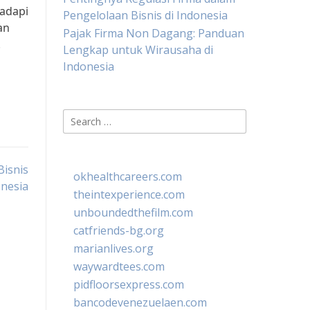
adapi
Pengelolaan Bisnis di Indonesia
an
Pajak Firma Non Dagang: Panduan
.
Lengkap untuk Wirausaha di
Indonesia
Search
for:
isnis
okhealthcareers.com
nesia
theintexperience.com
unboundedthefilm.com
catfriends-bg.org
marianlives.org
waywardtees.com
pidfloorsexpress.com
bancodevenezuelaen.com