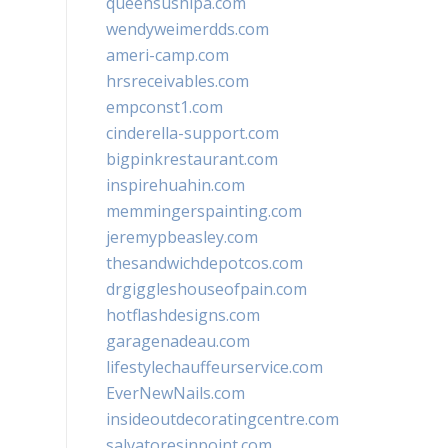
queensushipa.com
wendyweimerdds.com
ameri-camp.com
hrsreceivables.com
empconst1.com
cinderella-support.com
bigpinkrestaurant.com
inspirehuahin.com
memmingerspainting.com
jeremypbeasley.com
thesandwichdepotcos.com
drgiggleshouseofpain.com
hotflashdesigns.com
garagenadeau.com
lifestylechauffeurservice.com
EverNewNails.com
insideoutdecoratingcentre.com
salvatoresinpoint.com