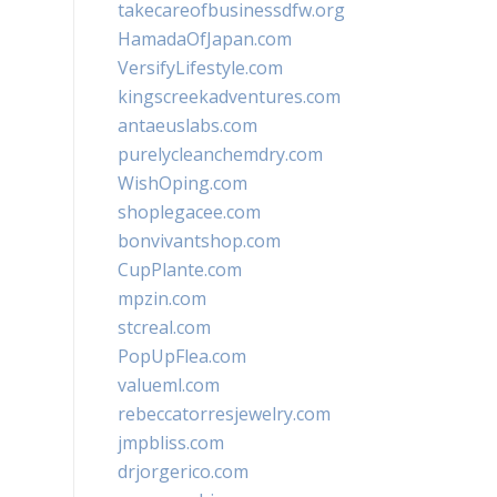
takecareofbusinessdfw.org
HamadaOfJapan.com
VersifyLifestyle.com
kingscreekadventures.com
antaeuslabs.com
purelycleanchemdry.com
WishOping.com
shoplegacee.com
bonvivantshop.com
CupPlante.com
mpzin.com
stcreal.com
PopUpFlea.com
valueml.com
rebeccatorresjewelry.com
jmpbliss.com
drjorgerico.com