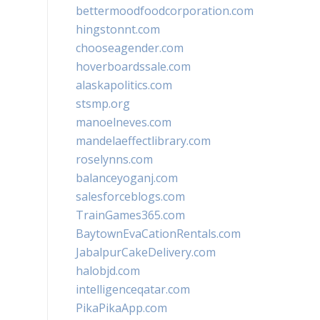
bettermoodfoodcorporation.com
hingstonnt.com
chooseagender.com
hoverboardssale.com
alaskapolitics.com
stsmp.org
manoelneves.com
mandelaeffectlibrary.com
roselynns.com
balanceyoganj.com
salesforceblogs.com
TrainGames365.com
BaytownEvaCationRentals.com
JabalpurCakeDelivery.com
halobjd.com
intelligenceqatar.com
PikaPikaApp.com