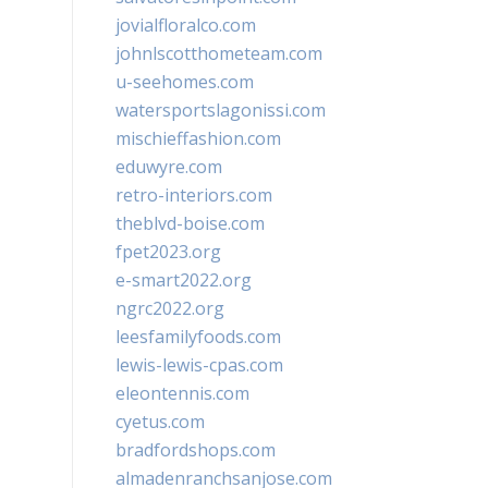
jovialfloralco.com
johnlscotthometeam.com
u-seehomes.com
watersportslagonissi.com
mischieffashion.com
eduwyre.com
retro-interiors.com
theblvd-boise.com
fpet2023.org
e-smart2022.org
ngrc2022.org
leesfamilyfoods.com
lewis-lewis-cpas.com
eleontennis.com
cyetus.com
bradfordshops.com
almadenranchsanjose.com