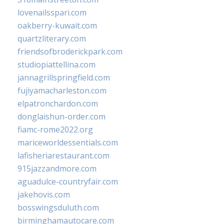
lovenailsspari.com
oakberry-kuwait.com
quartzliterary.com
friendsofbroderickpark.com
studiopiattellina.com
jannagrillspringfield.com
fujiyamacharleston.com
elpatronchardon.com
donglaishun-order.com
fiamc-rome2022.org
mariceworldessentials.com
lafisheriarestaurant.com
915jazzandmore.com
aguadulce-countryfair.com
jakehovis.com
bosswingsduluth.com
birminghamautocare.com