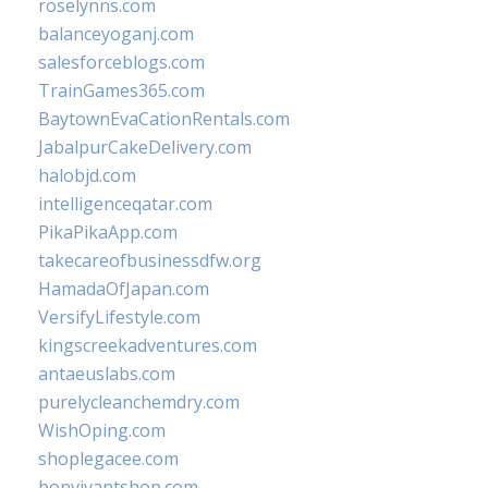
roselynns.com
balanceyoganj.com
salesforceblogs.com
TrainGames365.com
BaytownEvaCationRentals.com
JabalpurCakeDelivery.com
halobjd.com
intelligenceqatar.com
PikaPikaApp.com
takecareofbusinessdfw.org
HamadaOfJapan.com
VersifyLifestyle.com
kingscreekadventures.com
antaeuslabs.com
purelycleanchemdry.com
WishOping.com
shoplegacee.com
bonvivantshop.com