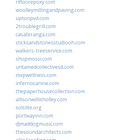
rifloorepoxy.com
woolleymillingandpaving.com
uptonpvd.com
2troublegrill.com
casateranga.com
sticksandstonesstudiooh.com
walkers-treeservice.com
shopmossi.com
untamedcollectivesd.com
mxpwellness.com
infernocanine.com
thepaperhousecollection.com
allisonwillisholley.com
solslite.org
portwayinn.com
djmaddogmusic.com
thesoundarchitects.com
allin1roofing.com