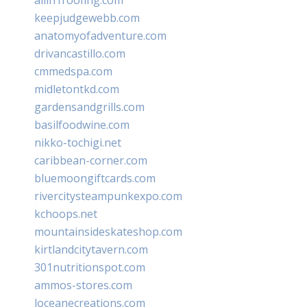
keepjudgewebb.com
anatomyofadventure.com
drivancastillo.com
cmmedspa.com
midletontkd.com
gardensandgrills.com
basilfoodwine.com
nikko-tochigi.net
caribbean-corner.com
bluemoongiftcards.com
rivercitysteampunkexpo.com
kchoops.net
mountainsideskateshop.com
kirtlandcitytavern.com
301nutritionspot.com
ammos-stores.com
loceanecreations.com