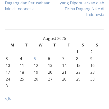
Dagang dan Perusahaan
yang Dipopulerkan oleh
lain di Indonesia
Firma Dagang Nike di
navigation
Indonesia
August 2026
M
T
W
T
F
S
S
1
2
3
4
5
6
7
8
9
10
11
12
13
14
15
16
17
18
19
20
21
22
23
24
25
26
27
28
29
30
31
« Jul