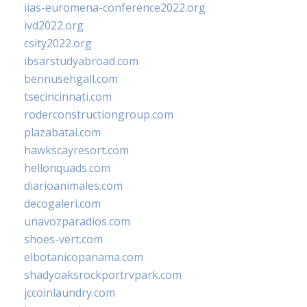
iias-euromena-conference2022.org
ivd2022.org
csity2022.org
ibsarstudyabroad.com
bennusehgall.com
tsecincinnati.com
roderconstructiongroup.com
plazabatai.com
hawkscayresort.com
hellonquads.com
diarioanimales.com
decogaleri.com
unavozparadios.com
shoes-vert.com
elbotanicopanama.com
shadyoaksrockportrvpark.com
jccoinlaundry.com