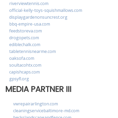
riverviewtennis.com
official-kelly-toys-squishmallows.com
displaygardenonsuncrest.org
bbq-empire-usa.com
feedstoreva.com
drogopets.com
ediblechalk.com
tabletennisnearme.com
oaksofa.com
soultacohtx.com
capishcaps.com
gpsyfl.org
MEDIA PARTNER III
vwrepairarlington.com
cleaningservicebaltimore-md.com
beckslandscapeandfence.com