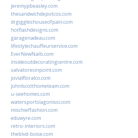
jeremypbeasley.com
thesandwichdepotcos.com
drgiggleshouseofpain.com
hotflashdesigns.com
garagenadeau.com
lifestylechauffeurservice.com
EverNewNails.com
insideoutdecoratingcentre.com
salvatoresinpoint.com
jovialfloralco.com
johnlscotthometeam.com
u-seehomes.com
watersportslagonissi.com
mischieffashion.com
eduwyre.com
retro-interiors.com
theblvd-boise.com