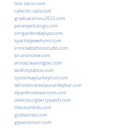
tios-tacos.com
cafecito-satx.com
graduacionviu2023.com
pecanjackstogo.com
zengardendayspa.com
sparklejewelryinc.com
ironcladtattoostudio.com
bruinshome.com
annascleaningsvc.com
wolfcitytattoo.com
oysterbayturkeytrot.com
lafronterarestauranteybar.com
lilyandrosetearoom.com
olivesburgberrypatch.com
theslushkids.com
giobastian.com
glpascensori.com