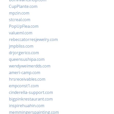
CupPlante.com
mpzin.com
stcreal.com
PopUpFlea.com
valueml.com
rebeccatorresjewelry.com
jmpbliss.com
drjorgerico.com
queensushipa.com
wendyweimerdds.com
ameri-camp.com
hrsreceivables.com
empconst1.com
cinderella-support.com
bigpinkrestaurant.com
inspirehuahin.com
memmingerspainting.com