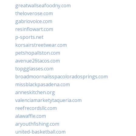
greatwallseafoodny.com
theloverose.com
gabriovoice.com
resinflowart.com
p-sports.net
korsairstreetwear.com
petshopallston.com
avenue26tacos.com
topgglasses.com
broadmoornailsspacoloradosprings.com
missblackpasadena.com
anneskitchen.org
valenciamarketytaqueria.com
reefrecordsllc.com
alawaffle.com
aryouthfishing.com
united-basketball.com