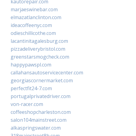
kautorepair.com
marjaeswinebar.com
elmazatlanclinton.com
ideacoffeenyc.com
odieschillicothe.com
lacantinitagalesburg.com
pizzadeliverybristol.com
greenstarsmogcheck.com
happypawspl.com
callahansautoservicecenter.com
georgiascornermarket.com
perfectfit24-7.com
portugalprivatedriver.com
von-racer.com
coffeeshopcharleston.com
salon104mainstreet.com
alkaspringswater.com
318mainstreet8h.com