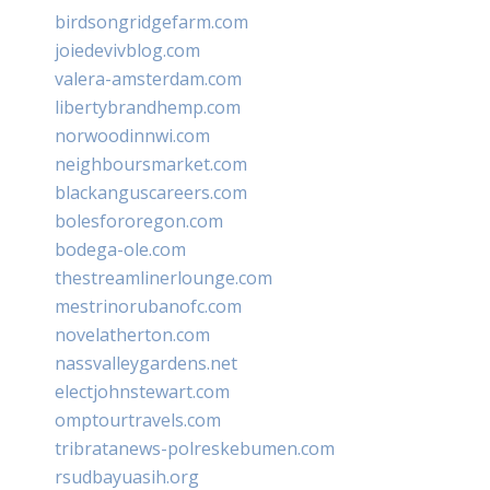
birdsongridgefarm.com
joiedevivblog.com
valera-amsterdam.com
libertybrandhemp.com
norwoodinnwi.com
neighboursmarket.com
blackanguscareers.com
bolesfororegon.com
bodega-ole.com
thestreamlinerlounge.com
mestrinorubanofc.com
novelatherton.com
nassvalleygardens.net
electjohnstewart.com
omptourtravels.com
tribratanews-polreskebumen.com
rsudbayuasih.org