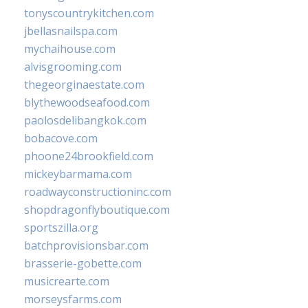
tonyscountrykitchen.com
jbellasnailspa.com
mychaihouse.com
alvisgrooming.com
thegeorginaestate.com
blythewoodseafood.com
paolosdelibangkok.com
bobacove.com
phoone24brookfield.com
mickeybarmama.com
roadwayconstructioninc.com
shopdragonflyboutique.com
sportszilla.org
batchprovisionsbar.com
brasserie-gobette.com
musicrearte.com
morseysfarms.com