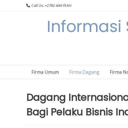
Skip
Call Us: +2782 444 YEAH
to
content
Informasi
Firma Umum
Firma Dagang
Firma N
Dagang Internasiona
Bagi Pelaku Bisnis I