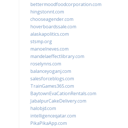
bettermoodfoodcorporation.com
hingstonnt.com
chooseagender.com
hoverboardssale.com
alaskapolitics.com
stsmp.org
manoelneves.com
mandelaeffectlibrary.com
roselynns.com
balanceyoganj.com
salesforceblogs.com
TrainGames365.com
BaytownEvaCationRentals.com
JabalpurCakeDelivery.com
halobjd.com
intelligenceqatar.com
PikaPikaApp.com