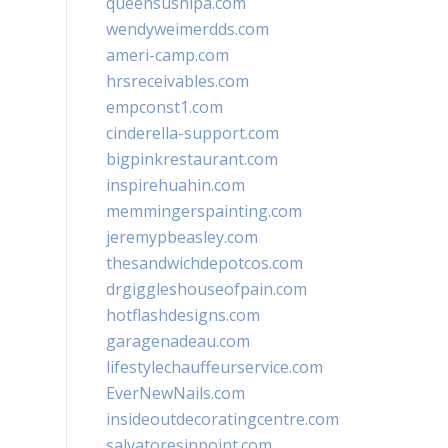
queensushipa.com
wendyweimerdds.com
ameri-camp.com
hrsreceivables.com
empconst1.com
cinderella-support.com
bigpinkrestaurant.com
inspirehuahin.com
memmingerspainting.com
jeremypbeasley.com
thesandwichdepotcos.com
drgiggleshouseofpain.com
hotflashdesigns.com
garagenadeau.com
lifestylechauffeurservice.com
EverNewNails.com
insideoutdecoratingcentre.com
salvatoresinpoint.com