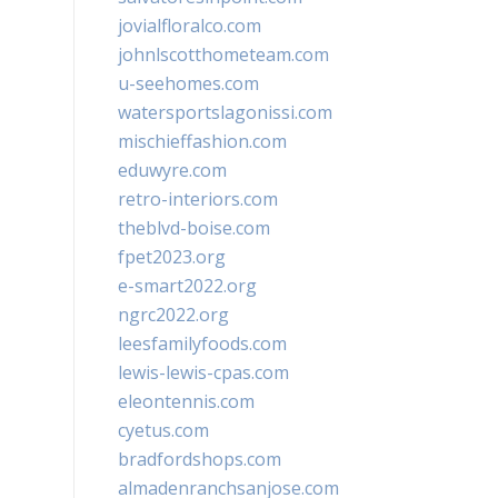
jovialfloralco.com
johnlscotthometeam.com
u-seehomes.com
watersportslagonissi.com
mischieffashion.com
eduwyre.com
retro-interiors.com
theblvd-boise.com
fpet2023.org
e-smart2022.org
ngrc2022.org
leesfamilyfoods.com
lewis-lewis-cpas.com
eleontennis.com
cyetus.com
bradfordshops.com
almadenranchsanjose.com