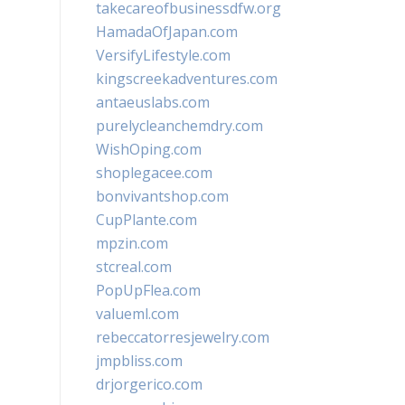
takecareofbusinessdfw.org
HamadaOfJapan.com
VersifyLifestyle.com
kingscreekadventures.com
antaeuslabs.com
purelycleanchemdry.com
WishOping.com
shoplegacee.com
bonvivantshop.com
CupPlante.com
mpzin.com
stcreal.com
PopUpFlea.com
valueml.com
rebeccatorresjewelry.com
jmpbliss.com
drjorgerico.com