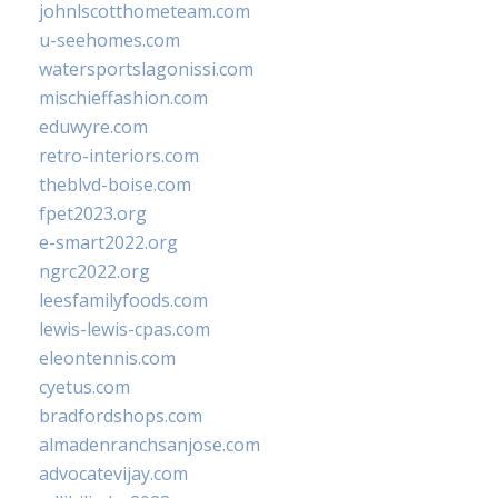
johnlscotthometeam.com
u-seehomes.com
watersportslagonissi.com
mischieffashion.com
eduwyre.com
retro-interiors.com
theblvd-boise.com
fpet2023.org
e-smart2022.org
ngrc2022.org
leesfamilyfoods.com
lewis-lewis-cpas.com
eleontennis.com
cyetus.com
bradfordshops.com
almadenranchsanjose.com
advocatevijay.com