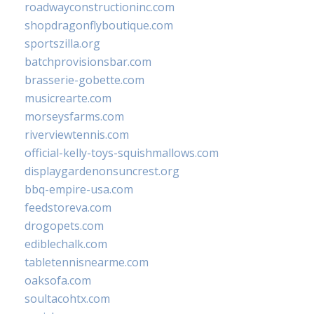
roadwayconstructioninc.com
shopdragonflyboutique.com
sportszilla.org
batchprovisionsbar.com
brasserie-gobette.com
musicrearte.com
morseysfarms.com
riverviewtennis.com
official-kelly-toys-squishmallows.com
displaygardenonsuncrest.org
bbq-empire-usa.com
feedstoreva.com
drogopets.com
ediblechalk.com
tabletennisnearme.com
oaksofa.com
soultacohtx.com