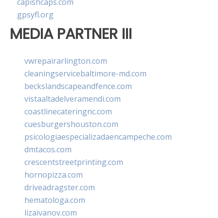
capishcaps.com
gpsyfl.org
MEDIA PARTNER III
vwrepairarlington.com
cleaningservicebaltimore-md.com
beckslandscapeandfence.com
vistaaltadelveramendi.com
coastlinecateringnc.com
cuesburgershouston.com
psicologiaespecializadaencampeche.com
dmtacos.com
crescentstreetprinting.com
hornopizza.com
driveadragster.com
hematologa.com
lizaivanov.com