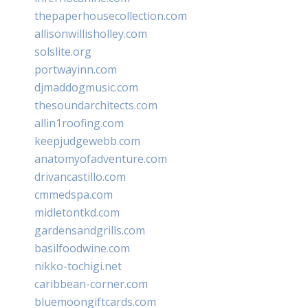
thepaperhousecollection.com
allisonwillisholley.com
solslite.org
portwayinn.com
djmaddogmusic.com
thesoundarchitects.com
allin1roofing.com
keepjudgewebb.com
anatomyofadventure.com
drivancastillo.com
cmmedspa.com
midletontkd.com
gardensandgrills.com
basilfoodwine.com
nikko-tochigi.net
caribbean-corner.com
bluemoongiftcards.com