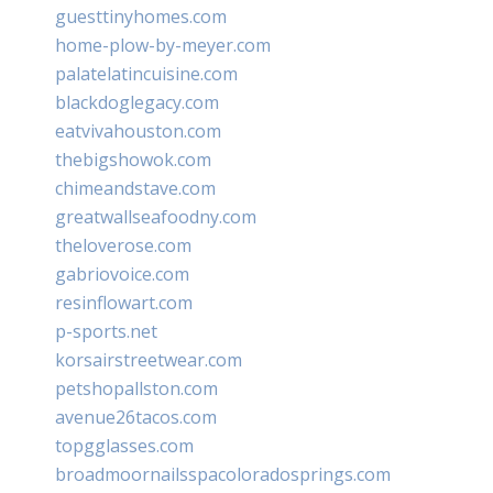
guesttinyhomes.com
home-plow-by-meyer.com
palatelatincuisine.com
blackdoglegacy.com
eatvivahouston.com
thebigshowok.com
chimeandstave.com
greatwallseafoodny.com
theloverose.com
gabriovoice.com
resinflowart.com
p-sports.net
korsairstreetwear.com
petshopallston.com
avenue26tacos.com
topgglasses.com
broadmoornailsspacoloradosprings.com