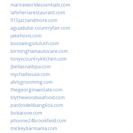
mariceworldessentials.com
lafisheriarestaurant.com
915jazzandmore.com
aguadulce-countryfair.com
jakehovis.com
bosswingsduluth.com
birminghamautocare.com
tonyscountrykitchen.com
jbellasnailspa.com
mychaihouse.com
alvisgrooming.com
thegeorginaestate.com
blythewoodseafood.com
paolosdelibangkok.com
bobacove.com
phoone24brookfield.com
mickeybarmama.com