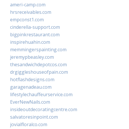
ameri-camp.com
hrsreceivables.com
empconst1.com
cinderella-support.com
bigpinkrestaurant.com
inspirehuahin.com
memmingerspainting.com
jeremypbeasley.com
thesandwichdepotcos.com
drgiggleshouseofpain.com
hotflashdesigns.com
garagenadeau.com
lifestylechauffeurservice.com
EverNewNails.com
insideoutdecoratingcentre.com
salvatoresinpoint.com
jovialfloralco.com