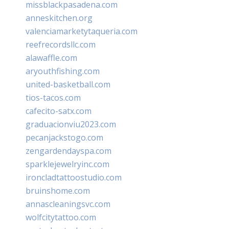
missblackpasadena.com
anneskitchen.org
valenciamarketytaqueria.com
reefrecordsllc.com
alawaffle.com
aryouthfishing.com
united-basketball.com
tios-tacos.com
cafecito-satx.com
graduacionviu2023.com
pecanjackstogo.com
zengardendayspa.com
sparklejewelryinc.com
ironcladtattoostudio.com
bruinshome.com
annascleaningsvc.com
wolfcitytattoo.com