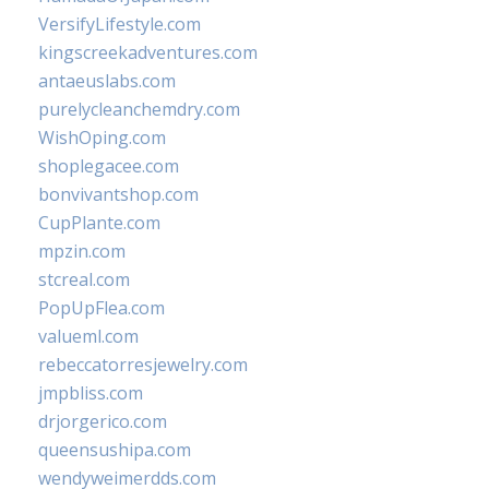
VersifyLifestyle.com
kingscreekadventures.com
antaeuslabs.com
purelycleanchemdry.com
WishOping.com
shoplegacee.com
bonvivantshop.com
CupPlante.com
mpzin.com
stcreal.com
PopUpFlea.com
valueml.com
rebeccatorresjewelry.com
jmpbliss.com
drjorgerico.com
queensushipa.com
wendyweimerdds.com