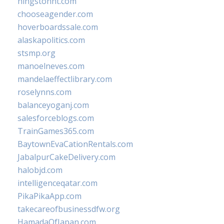
hingstonnt.com
chooseagender.com
hoverboardssale.com
alaskapolitics.com
stsmp.org
manoelneves.com
mandelaeffectlibrary.com
roselynns.com
balanceyoganj.com
salesforceblogs.com
TrainGames365.com
BaytownEvaCationRentals.com
JabalpurCakeDelivery.com
halobjd.com
intelligenceqatar.com
PikaPikaApp.com
takecareofbusinessdfw.org
HamadaOfJapan.com