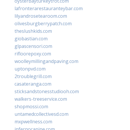
oysterbayturkeytrot.com
lafronterarestauranteybar.com
lilyandrosetearoom.com
olivesburgberrypatch.com
theslushkids.com
giobastian.com
glpascensori.com
rifloorepoxy.com
woolleymillingandpaving.com
uptonpvd.com
2troublegrill.com
casateranga.com
sticksandstonesstudiooh.com
walkers-treeservice.com
shopmossi.com
untamedcollectivesd.com
mxpwellness.com
infernocanine.com