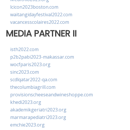
lcicon2023boston.com
waitangidayfestival2022.com
vacancesscolaires2022.com
MEDIA PARTNER II
isth2022.com
p2b2pabi2023-makassar.com
wocfparis2023.org
sinc2023.com
scdlqatar2022-qa.com
thecolumbiagrill.com
provisionscheeseandwineshoppe.com
khedi2023.org
akademikgeriatri2023.org
marmarapediatri2023.org
emchie2023.org