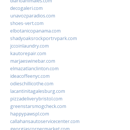
diarioanimales.com
decogaleri.com
unavozparadios.com
shoes-vert.com
elbotanicopanama.com
shadyoaksrockportrvpark.com
jccoinlaundry.com
kautorepair.com
marjaeswinebar.com
elmazatlanclinton.com
ideacoffeenyc.com
odieschillicothe.com
lacantinitagalesburg.com
pizzadeliverybristol.com
greenstarsmogcheck.com
happypawspl.com
callahansautoservicecenter.com
georgiascornermarket.com