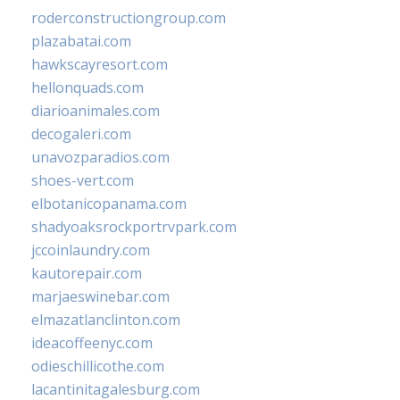
roderconstructiongroup.com
plazabatai.com
hawkscayresort.com
hellonquads.com
diarioanimales.com
decogaleri.com
unavozparadios.com
shoes-vert.com
elbotanicopanama.com
shadyoaksrockportrvpark.com
jccoinlaundry.com
kautorepair.com
marjaeswinebar.com
elmazatlanclinton.com
ideacoffeenyc.com
odieschillicothe.com
lacantinitagalesburg.com