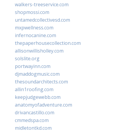
walkers-treeservice.com
shopmossi.com
untamedcollectivesd.com
mxpwellness.com
infernocanine.com
thepaperhousecollection.com
allisonwillisholley.com
solslite.org
portwayinn.com
djmaddogmusic.com
thesoundarchitects.com
allin1roofing.com
keepjudgewebb.com
anatomyofadventure.com
drivancastillo.com
cmmedspa.com
midletontkd.com