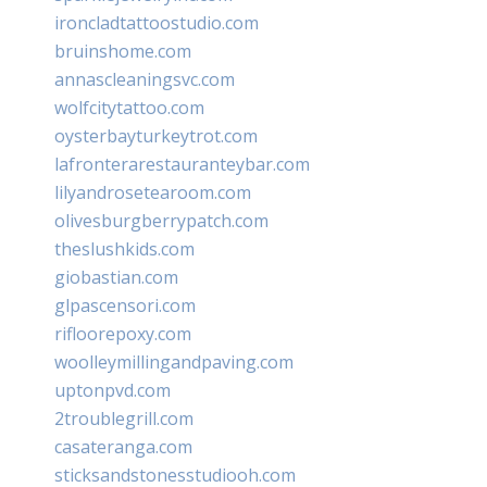
ironcladtattoostudio.com
bruinshome.com
annascleaningsvc.com
wolfcitytattoo.com
oysterbayturkeytrot.com
lafronterarestauranteybar.com
lilyandrosetearoom.com
olivesburgberrypatch.com
theslushkids.com
giobastian.com
glpascensori.com
rifloorepoxy.com
woolleymillingandpaving.com
uptonpvd.com
2troublegrill.com
casateranga.com
sticksandstonesstudiooh.com