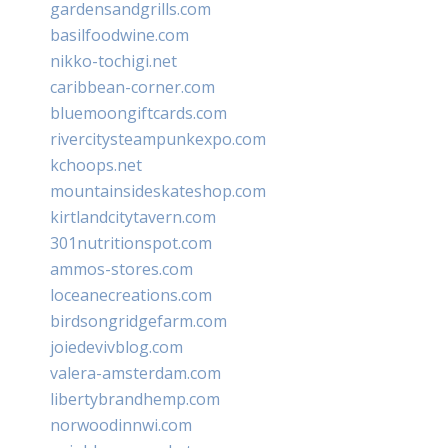
gardensandgrills.com
basilfoodwine.com
nikko-tochigi.net
caribbean-corner.com
bluemoongiftcards.com
rivercitysteampunkexpo.com
kchoops.net
mountainsideskateshop.com
kirtlandcitytavern.com
301nutritionspot.com
ammos-stores.com
loceanecreations.com
birdsongridgefarm.com
joiedevivblog.com
valera-amsterdam.com
libertybrandhemp.com
norwoodinnwi.com