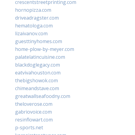
crescentstreetprinting.com
hornopizza.com
driveadragster.com
hematologa.com
lizaivanov.com
guesttinyhomes.com
home-plow-by-meyer.com
palatelatincuisine.com
blackdoglegacy.com
eatvivahouston.com
thebigshowok.com
chimeandstave.com
greatwallseafoodny.com
theloverose.com
gabriovoice.com
resinflowart.com
p-sports.net