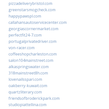
pizzadeliverybristol.com
greenstarsmogcheck.com
happypawspl.com
callahansautoservicecenter.com
georgiascornermarket.com
perfectfit24-7.com
portugalprivatedriver.com
von-racer.com
coffeeshopcharleston.com
salon104mainstreet.com
alkaspringswater.com
318mainstreet8h.com
lovenailsspari.com
oakberry-kuwait.com
quartzliterary.com
friendsofbroderickpark.com
studiopiattellina.com