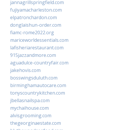
jannagrillspringfield.com
fujiyamacharleston.com
elpatronchardon.com
donglaishun-order.com
fiamc-rome2022.org
mariceworldessentials.com
lafisheriarestaurant.com
915jazzandmore.com
aguadulce-countryfair.com
jakehovis.com
bosswingsduluth.com
birminghamautocare.com
tonyscountrykitchen.com
jbellasnailspa.com
mychaihouse.com
alvisgrooming.com
thegeorginaestate.com