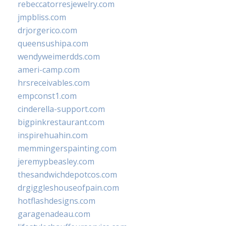
rebeccatorresjewelry.com
jmpbliss.com
drjorgerico.com
queensushipa.com
wendyweimerdds.com
ameri-camp.com
hrsreceivables.com
empconst1.com
cinderella-support.com
bigpinkrestaurant.com
inspirehuahin.com
memmingerspainting.com
jeremypbeasley.com
thesandwichdepotcos.com
drgiggleshouseofpain.com
hotflashdesigns.com
garagenadeau.com