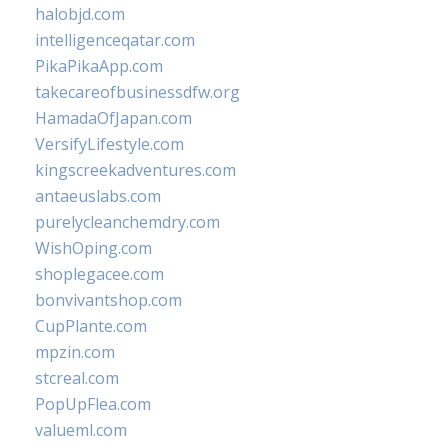
halobjd.com
intelligenceqatar.com
PikaPikaApp.com
takecareofbusinessdfw.org
HamadaOfJapan.com
VersifyLifestyle.com
kingscreekadventures.com
antaeuslabs.com
purelycleanchemdry.com
WishOping.com
shoplegacee.com
bonvivantshop.com
CupPlante.com
mpzin.com
stcreal.com
PopUpFlea.com
valueml.com