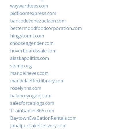
waywardtees.com
pidfloorsexpress.com
bancodevenezuelaen.com
bettermoodfoodcorporation.com
hingstonnt.com
chooseagender.com
hoverboardssale.com
alaskapolitics.com
stsmp.org
manoelneves.com
mandelaeffectlibrary.com
roselynns.com
balanceyoganj.com
salesforceblogs.com
TrainGames365.com
BaytownEvaCationRentals.com
JabalpurCakeDelivery.com