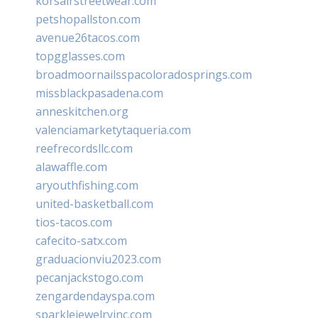
korsairstreetwear.com
petshopallston.com
avenue26tacos.com
topgglasses.com
broadmoornailsspacoloradosprings.com
missblackpasadena.com
anneskitchen.org
valenciamarketytaqueria.com
reefrecordsllc.com
alawaffle.com
aryouthfishing.com
united-basketball.com
tios-tacos.com
cafecito-satx.com
graduacionviu2023.com
pecanjackstogo.com
zengardendayspa.com
sparklejewelryinc.com