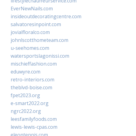
lifestylechauffeurservice.com
EverNewNails.com
insideoutdecoratingcentre.com
salvatoresinpoint.com
jovialfloralco.com
johnlscotthometeam.com
u-seehomes.com
watersportslagonissi.com
mischieffashion.com
eduwyre.com
retro-interiors.com
theblvd-boise.com
fpet2023.org
e-smart2022.org
ngrc2022.org
leesfamilyfoods.com
lewis-lewis-cpas.com
eleontennis.com