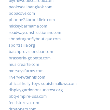
blythewoodseafood.com
paolosdelibangkok.com
bobacove.com
phoone24brookfield.com
mickeybarmama.com
roadwayconstructioninc.com
shopdragonflyboutique.com
sportszilla.org
batchprovisionsbar.com
brasserie-gobette.com
musicrearte.com
morseysfarms.com
riverviewtennis.com
official-kelly-toys-squishmallows.com
displaygardenonsuncrest.org
bbq-empire-usa.com
feedstoreva.com
drogopets.com